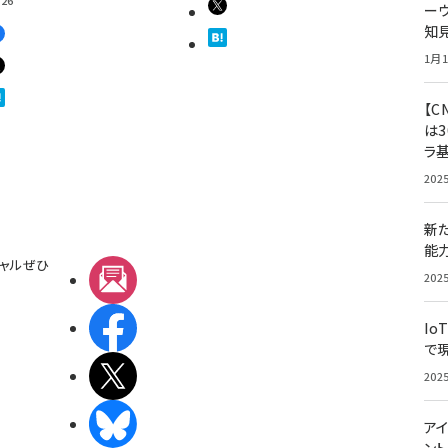
ー
知
1月1
【C
は3
ラ
202
新
能
ャルぜひ
メルマガ
202
Facebook
Io
で
X(エックス)
202
BlueSky
アイ