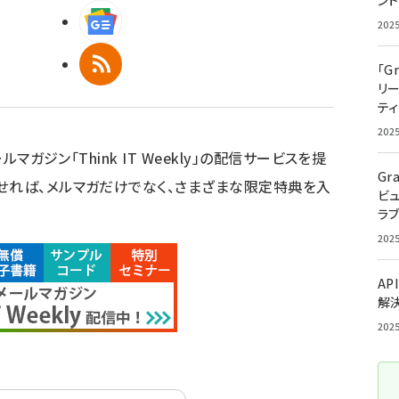
ン
Googleニュース
202
RSS
「G
リ
ティ
202
ルマガジン「Think IT Weekly」の配信サービスを提
Gr
せれば、メルマガだけでなく、さまざまな限定特典を入
ビ
ラ
202
AP
解
202