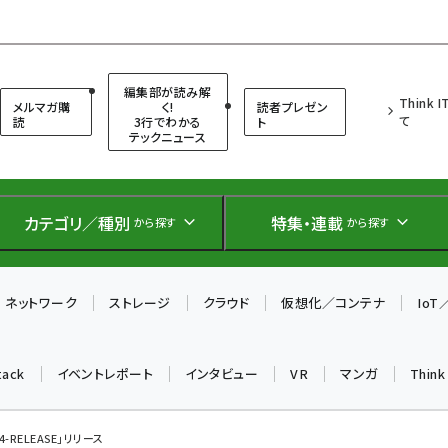
（シンクイット）
編集部が読み解
Think 
メルマガ購
く!
読者プレゼン
て
読
3行でわかる
ト
テックニュース
カテゴリ／種別
特集・連載
から探す
から探す
ネットワーク
ストレージ
クラウド
仮想化／コンテナ
Io
tack
イベントレポート
インタビュー
VR
マンガ
Thin
3.4-RELEASE」リリース