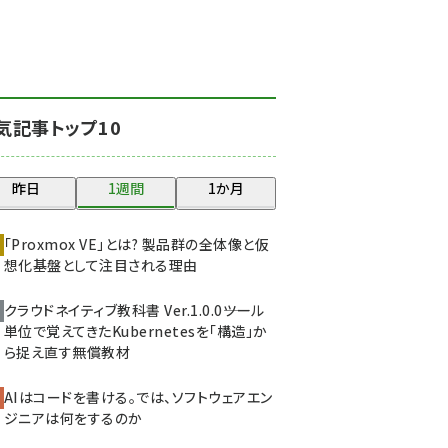
北海道をのんびり旅する
晴山佳須夫のヒント集！
(2017)
drupal (1940)
気記事トップ10
genai (1473)
ai crunch (1347)
昨日
1週間
1か月
abc123 (1346)
「Proxmox VE」とは? 製品群の全体像と仮
想化基盤として注目される理由
クラウドネイティブ教科書 Ver.1.0.0――ツール
単位で覚えてきたKubernetesを「構造」か
ら捉え直す無償教材
AIはコードを書ける。では、ソフトウェアエン
ジニアは何をするのか