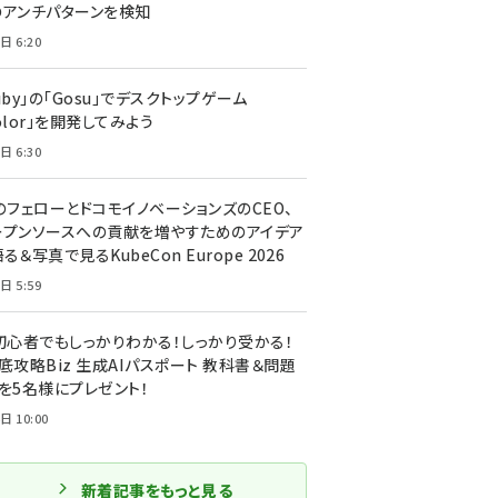
のアンチパターンを検知
日 6:20
uby」の「Gosu」でデスクトップゲーム
olor」を開発してみよう
日 6:30
のフェローとドコモイノベーションズのCEO、
ープンソースへの貢献を増やすためのアイデア
る＆写真で見るKubeCon Europe 2026
日 5:59
T初心者でもしっかりわかる！しっかり受かる！
底攻略Biz 生成AIパスポート 教科書＆問題
』を5名様にプレゼント！
日 10:00
新着記事をもっと見る