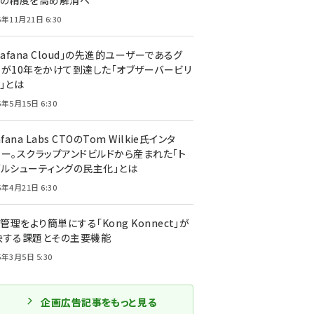
トの精度を高め解消へ
5年11月21日 6:30
rafana Cloud」の先進的ユーザーであるグ
ーが10年をかけて到達した「オブザーバービリ
」とは
5年5月15日 6:30
afana Labs CTOのTom Wilkie氏インタ
ュー。スクラップアンドビルドから産まれた「ト
ブルシューティングの民主化」とは
5年4月21日 6:30
I管理をより簡単にする「Kong Konnect」が
決する課題とその主要機能
5年3月5日 5:30
企画広告記事をもっと見る