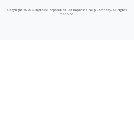
Copyright ©2026 Impress Corporation, An impress Group Company. All rights
reserved.