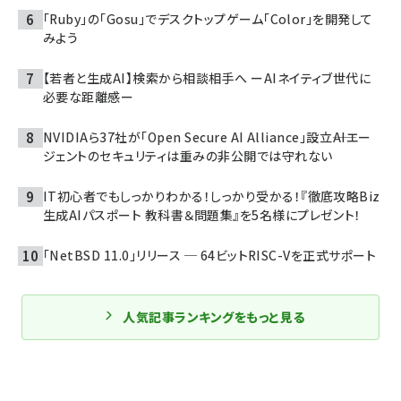
「Ruby」の「Gosu」でデスクトップゲーム「Color」を開発して
みよう
【若者と生成AI】検索から相談相手へ ーAIネイティブ世代に
必要な距離感ー
NVIDIAら37社が「Open Secure AI Alliance」設立――AIエー
ジェントのセキュリティは重みの非公開では守れない
IT初心者でもしっかりわかる！しっかり受かる！『徹底攻略Biz
生成AIパスポート 教科書＆問題集』を5名様にプレゼント！
「NetBSD 11.0」リリース ─ 64ビットRISC-Vを正式サポート
人気記事ランキングをもっと見る