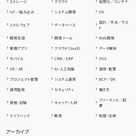
ストレージ
クラウド
仮想化／コンテナ
IoT／組み込み
システム開発
OS
設計／手法／テス
ミドルウェア
データベース
ト
開発言語
開発ツール
Web開発
業務アプリ
クラウド（SaaS）
データ解析
モバイル
CRM／ERP
OSS
VR／AR
AI・人工知能
運用・管理
プロジェクト管理
システム運用
BCP／DR
運用監視
セキュリティ
働き方
フリーランス／起
資格・試験
キャリア・人材
業
ライフハック
教育
制度・法律
アーカイブ