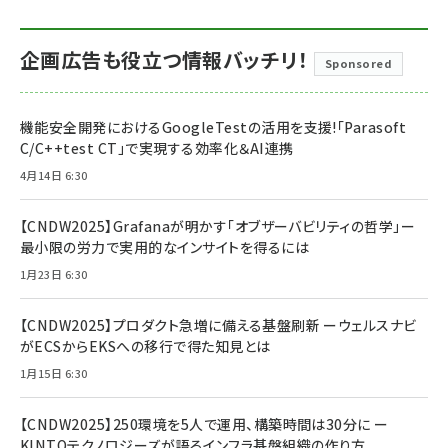
企画広告も役立つ情報バッチリ！
Sponsored
機能安全開発におけるGoogleTestの活用を支援!「Parasoft
C/C++test CT」で実現する効率化＆AI連携
4月14日 6:30
【CNDW2025】Grafanaが明かす「オブザーバビリティの哲学」ー
最小限の労力で実用的なインサイトを得るには
1月23日 6:30
【CNDW2025】プロダクト急増に備える基盤刷新 ーウェルスナビ
がECSからEKSへの移行で得た知見とは
1月15日 6:30
【CNDW2025】250環境を5人で運用、構築時間は30分に ー
KINTOテクノロジーズが語るインフラ基盤組織の作り方