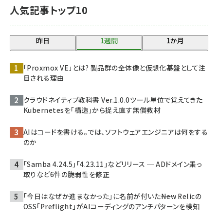
人気記事トップ10
昨日
1週間
1か月
「Proxmox VE」とは? 製品群の全体像と仮想化基盤として注
目される理由
クラウドネイティブ教科書 Ver.1.0.0――ツール単位で覚えてきた
Kubernetesを「構造」から捉え直す無償教材
AIはコードを書ける。では、ソフトウェアエンジニアは何をする
のか
「Samba 4.24.5」「4.23.11」などリリース ─ ADドメイン乗っ
取りなど6件の脆弱性を修正
「今日はなぜか進まなかった」に名前が付いた――New Relicの
OSS「Preflight」がAIコーディングのアンチパターンを検知