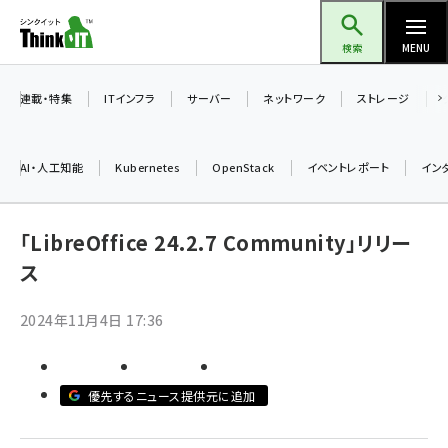
メ
Think IT（シンクイット）
イ
検索
MENU
ン
コ
連載・特集
ITインフラ
サーバー
ネットワーク
ストレージ
ン
テ
AI・人工知能
Kubernetes
OpenStack
イベントレポート
イン
ン
ツ
ai (2497)
に
「LibreOffice 24.2.7 Community」リリー
加藤銘のチーム貢献～仲間と築いた勝利の絆～ (2315)
移
ス
動
iot女子会 (2281)
2024年11月4日 17:36
北海道をのんびり旅する晴山佳須夫のヒント集！ (2037)
drupal (1956)
優先するニュース提供元に追加
genai (1484)
abc123 (1360)