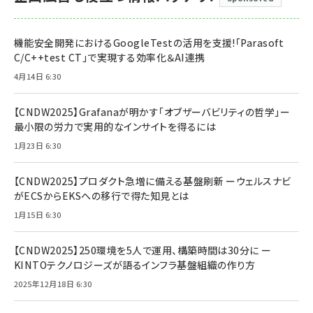
機能安全開発におけるGoogleTestの活用を支援!「Parasoft
C/C++test CT」で実現する効率化＆AI連携
4月14日 6:30
【CNDW2025】Grafanaが明かす「オブザーバビリティの哲学」ー
最小限の労力で実用的なインサイトを得るには
1月23日 6:30
【CNDW2025】プロダクト急増に備える基盤刷新 ーウェルスナビ
がECSからEKSへの移行で得た知見とは
1月15日 6:30
【CNDW2025】250環境を5人で運用、構築時間は30分に ー
KINTOテクノロジーズが語るインフラ基盤組織の作り方
2025年12月18日 6:30