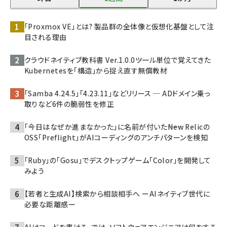
「Proxmox VE」とは? 製品群の全体像と仮想化基盤として注
目される理由
クラウドネイティブ教科書 Ver.1.0.0――ツール単位で覚えてきた
Kubernetesを「構造」から捉え直す無償教材
「Samba 4.24.5」「4.23.11」などリリース ─ ADドメイン乗っ
取りなど6件の脆弱性を修正
「今日はなぜか進まなかった」に名前が付いた――New Relicの
OSS「Preflight」がAIコーディングのアンチパターンを検知
「Ruby」の「Gosu」でデスクトップゲーム「Color」を開発して
みよう
【若者と生成AI】検索から相談相手へ ーAIネイティブ世代に
必要な距離感ー
AIはコードを書ける。では、ソフトウェアエンジニアは何をする