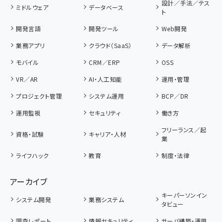
設計／手法／テス
ミドルウェア
データベース
ト
開発言語
開発ツール
Web開発
業務アプリ
クラウド（SaaS）
データ解析
モバイル
CRM／ERP
OSS
VR／AR
AI・人工知能
運用・管理
プロジェクト管理
システム運用
BCP／DR
運用監視
セキュリティ
働き方
フリーランス／起
資格・試験
キャリア・人材
業
ライフハック
教育
制度・法律
アーカイブ
キーパーソンイン
システム開発
業務システム
タビュー
調査レポート
情報セキュリティ
サーバ構築・運用