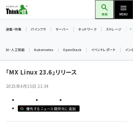
メ
Think IT（シンクイット）
イ
検索
MENU
ン
コ
連載・特集
ITインフラ
サーバー
ネットワーク
ストレージ
ン
テ
AI・人工知能
Kubernetes
OpenStack
イベントレポート
イン
ン
ツ
ai (2513)
に
「MX Linux 23.6」リリース
加藤銘のチーム貢献～仲間と築いた勝利の絆～ (2338)
移
2025年4月15日 21:34
動
iot女子会 (2299)
北海道をのんびり旅する晴山佳須夫のヒント集！ (2060)
優先するニュース提供元に追加
drupal (1973)
genai (1501)
abc123 (1376)