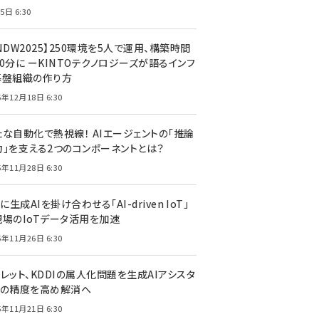
5日 6:30
NDW2025】250環境を5人で運用、構築時間
0分に ーKINTOテクノロジーズが語るインフ
基盤組織の作り方
5年12月18日 6:30
たな自動化で熱視線！ AIエージェントの「推論
力」を支える2つのコンポーネントとは？
5年11月28日 6:30
Tに生成AIを掛け合わせる「AI-driven IoT」
現場のIoTデータ活用を加速
5年11月26日 6:30
レット、KDDIの属人化問題を生成AIアシスタ
トの精度を高め解消へ
5年11月21日 6:30