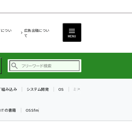
ITについ
広告出稿につい
て
MENU
T／組み込み
システム開発
OS
ミドルウェア
データベース
ai (2497)
加藤銘のチーム貢献～
k ITの書籍
OSSfm
仲間と築いた勝利の絆～
(2315)
iot女子会 (2281)