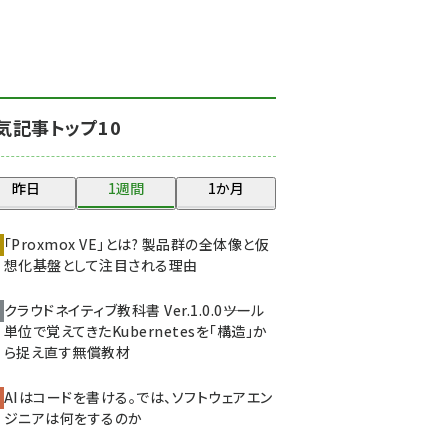
北海道をのんびり旅する
晴山佳須夫のヒント集！
(2037)
drupal (1956)
気記事トップ10
genai (1484)
abc123 (1360)
昨日
1週間
1か月
ai crunch (1355)
「Proxmox VE」とは? 製品群の全体像と仮
想化基盤として注目される理由
クラウドネイティブ教科書 Ver.1.0.0――ツール
単位で覚えてきたKubernetesを「構造」か
ら捉え直す無償教材
AIはコードを書ける。では、ソフトウェアエン
ジニアは何をするのか