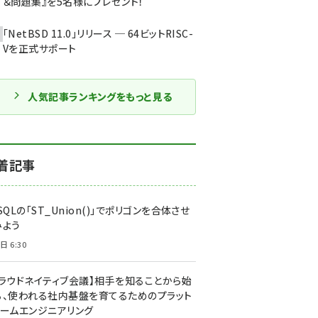
＆問題集』を5名様にプレゼント！
「NetBSD 11.0」リリース ─ 64ビットRISC-
Vを正式サポート
人気記事ランキングをもっと見る
着記事
SQLの「ST_Union()」でポリゴンを合体させ
みよう
日 6:30
クラウドネイティブ会議】相手を知ることから始
る、使われる社内基盤を育てるためのプラット
ォームエンジニアリング