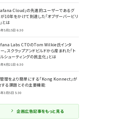
rafana Cloud」の先進的ユーザーであるグ
ーが10年をかけて到達した「オブザーバービリ
」とは
5年5月15日 6:30
afana Labs CTOのTom Wilkie氏インタ
ュー。スクラップアンドビルドから産まれた「ト
ブルシューティングの民主化」とは
5年4月21日 6:30
I管理をより簡単にする「Kong Konnect」が
決する課題とその主要機能
5年3月5日 5:30
企画広告記事をもっと見る