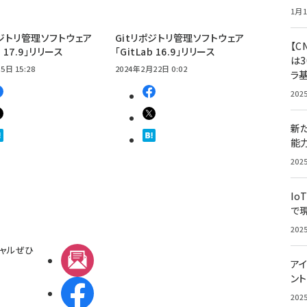
1月1
ポジトリ管理ソフトウェア
Gitリポジトリ管理ソフトウェア
【C
b 17.9」リリース
「GitLab 16.9」リリース
は3
5日 15:28
2024年2月22日 0:02
ラ
202
新
能
202
Io
で
202
ャルぜひ
メルマガ
アイ
ン
Facebook
202