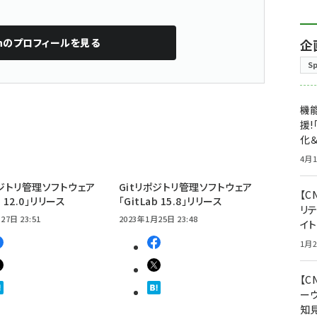
n
のプロフィールを見る
企
S
機能
援!
化＆
4月1
ポジトリ管理ソフトウェア
Gitリポジトリ管理ソフトウェア
【C
b 12.0」リリース
「GitLab 15.8」リリース
リ
27日 23:51
2023年1月25日 23:48
イ
1月2
【
ー
知