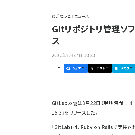
パ
びぎねっとITニュース
ン
Gitリポジトリ管理ソフト
く
ス
ず
2022年8月27日 18:28
シェア
ポスト
はてブ
GitLab.org
は8月22日（現地時間）、オ
15.3」をリリースした。
「GitLab」は、Ruby on Railsで