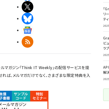
X(エックス)
「G
リ
BlueSky
ティ
202
Googleニュース
Gr
RSS
ビ
ラ
202
ルマガジン「Think IT Weekly」の配信サービスを提
AP
解
せれば、メルマガだけでなく、さまざまな限定特典を入
202