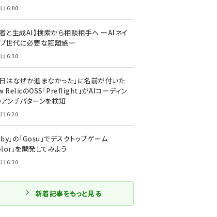
日 6:00
者と生成AI】検索から相談相手へ ーAIネイ
ィブ世代に必要な距離感ー
日 6:30
今日はなぜか進まなかった」に名前が付いた
New RelicのOSS「Preflight」がAIコーディン
のアンチパターンを検知
日 6:20
uby」の「Gosu」でデスクトップゲーム
olor」を開発してみよう
日 6:30
新着記事をもっと見る