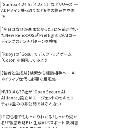
「Samba 4.24.5」「4.23.11」などリリース ─
ADドメイン乗っ取りなど6件の脆弱性を修
正
「今日はなぜか進まなかった」に名前が付い
た――New RelicのOSS「Preflight」がAIコー
ディングのアンチパターンを検知
「Ruby」の「Gosu」でデスクトップゲーム
「Color」を開発してみよう
【若者と生成AI】検索から相談相手へ ーAI
ネイティブ世代に必要な距離感ー
NVIDIAら37社が「Open Secure AI
Alliance」設立――AIエージェントのセキュリ
ティは重みの非公開では守れない
IT初心者でもしっかりわかる！しっかり受か
る！『徹底攻略Biz 生成AIパスポート 教科書