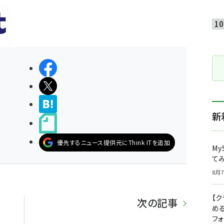
シェアする
ポストする
>ブクマする
新
noteで書く
優先するニュース提供元にThink ITを追加
My
て
8月7
【
次の記事
め
フ