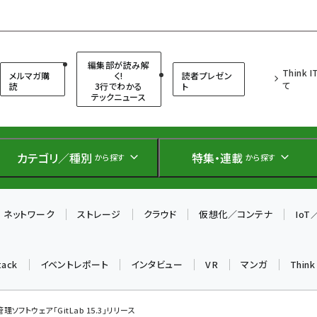
（シンクイット）
編集部が読み解
Think 
メルマガ購
く!
読者プレゼン
て
読
3行でわかる
ト
テックニュース
カテゴリ／種別
特集・連載
から探す
から探す
ネットワーク
ストレージ
クラウド
仮想化／コンテナ
Io
tack
イベントレポート
インタビュー
VR
マンガ
Thin
理ソフトウェア「GitLab 15.3」リリース