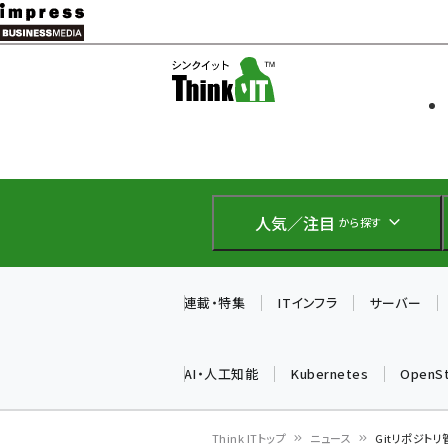
メ
イ
ソフト開発
Think IT
ン
企業IT
コ
製品導入
ン
Web担当者
EC担当者
テ
IoT・AI
ン
DCクラウド
人気／注目
から探す
研究・調査
ツ
エネルギー
に
ドローン
移
連載・特集
ITインフラ
サーバー
教育講座
動
AI・人工知能
Kubernetes
OpenS
Think ITトップ
ニュース
Gitリポジトリ管