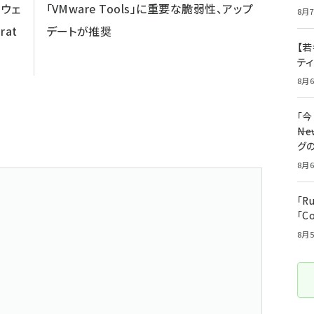
ムウェ
「VMware Tools」に重要な脆弱性、アップ
8月7
at
デートが推奨
【若
テ
8月6
「
――
グ
8月6
「R
「C
8月5