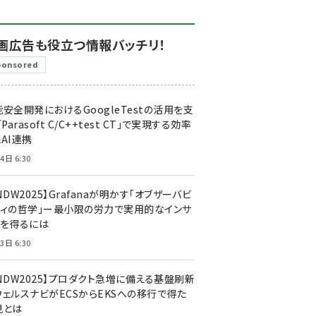
画広告も役立つ情報バッチリ！
ponsored
安全開発におけるGoogleTestの活用を支
「Parasoft C/C++test CT」で実現する効率
AI連携
4日 6:30
NDW2025】Grafanaが明かす「オブザーバビ
ティの哲学」ー最小限の労力で実用的なインサ
トを得るには
3日 6:30
CNDW2025】プロダクト急増に備える基盤刷新
ウェルスナビがECSからEKSへの移行で得た
見とは