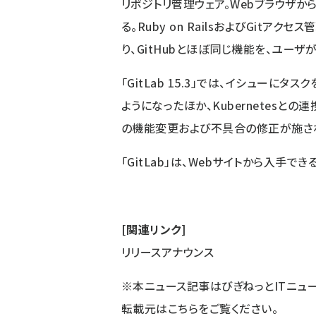
リポジトリ管理ウェア。Webブラウザか
る。Ruby on RailsおよびGitアク
り、GitHubとほぼ同じ機能を、ユー
「GitLab 15.3」では、イシュー
ようになったほか、Kubernetesと
の機能変更および不具合の修正が施さ
「GitLab」は、
Webサイト
から入手できる
[関連リンク]
リリースアナウンス
※本ニュース記事はびぎねっとITニュ
転載元は
こちら
をご覧ください。