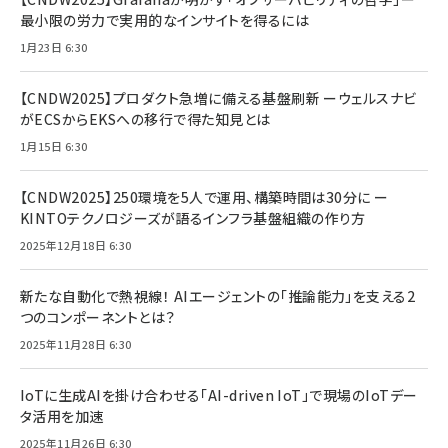
最小限の労力で実用的なインサイトを得るには
1月23日 6:30
【CNDW2025】プロダクト急増に備える基盤刷新 ーウェルスナビ
がECSからEKSへの移行で得た知見とは
1月15日 6:30
【CNDW2025】250環境を5人で運用、構築時間は30分に ー
KINTOテクノロジーズが語るインフラ基盤組織の作り方
2025年12月18日 6:30
新たな自動化で熱視線！ AIエージェントの「推論能力」を支える2
つのコンポーネントとは？
2025年11月28日 6:30
IoTに生成AIを掛け合わせる「AI-driven IoT」で現場のIoTデー
タ活用を加速
2025年11月26日 6:30