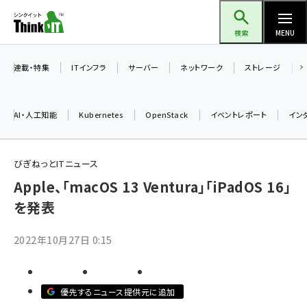
メ
Think IT（シンクイット）
イ
検索
MENU
ン
コ
連載・特集
ITインフラ
サーバー
ネットワーク
ストレージ
ン
テ
AI・人工知能
Kubernetes
OpenStack
イベントレポート
イン
ン
ツ
ai (2508)
に
びぎねっとITニュース
加藤銘のチーム貢献～仲間と築いた勝利の絆～ (2329)
移
Apple、「macOS 13 Ventura」「iPadOS 16」
動
を発表
iot女子会 (2295)
北海道をのんびり旅する晴山佳須夫のヒント集！ (2050)
2022年10月27日 0:15
drupal (1966)
genai (1494)
優先するニュース提供元に追加
abc123 (1371)