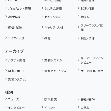
プロジェクト管理
システム運用
BCP／DR
運用監視
セキュリティ
働き方
フリーランス／起
資格・試験
キャリア・人材
業
ライフハック
教育
制度・法律
アーカイブ
キーパーソンイン
システム開発
業務システム
タビュー
調査レポート
情報セキュリティ
サーバ構築・運用
業務システム
種別
ニュース
技術解説
書籍・書評
インタビュー
イベント
コラム