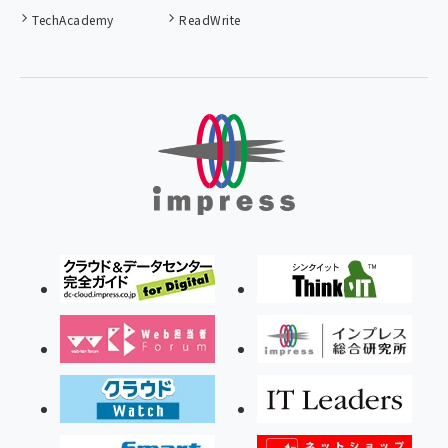
TechAcademy
ReadWrite