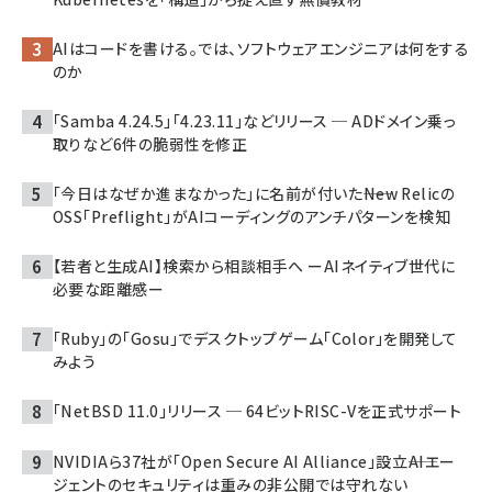
AIはコードを書ける。では、ソフトウェアエンジニアは何をする
のか
「Samba 4.24.5」「4.23.11」などリリース ─ ADドメイン乗っ
取りなど6件の脆弱性を修正
「今日はなぜか進まなかった」に名前が付いた――New Relicの
OSS「Preflight」がAIコーディングのアンチパターンを検知
【若者と生成AI】検索から相談相手へ ーAIネイティブ世代に
必要な距離感ー
「Ruby」の「Gosu」でデスクトップゲーム「Color」を開発して
みよう
「NetBSD 11.0」リリース ─ 64ビットRISC-Vを正式サポート
NVIDIAら37社が「Open Secure AI Alliance」設立――AIエー
ジェントのセキュリティは重みの非公開では守れない