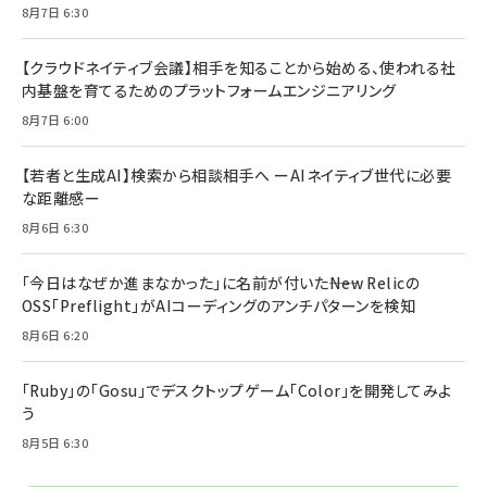
8月7日 6:30
【クラウドネイティブ会議】相手を知ることから始める、使われる社
内基盤を育てるためのプラットフォームエンジニアリング
8月7日 6:00
【若者と生成AI】検索から相談相手へ ーAIネイティブ世代に必要
な距離感ー
8月6日 6:30
「今日はなぜか進まなかった」に名前が付いた――New Relicの
OSS「Preflight」がAIコーディングのアンチパターンを検知
8月6日 6:20
「Ruby」の「Gosu」でデスクトップゲーム「Color」を開発してみよ
う
8月5日 6:30