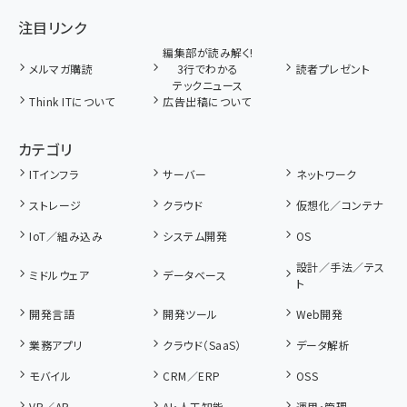
注目リンク
編集部が読み解く!
メルマガ購読
3行でわかる
読者プレゼント
テックニュース
Think ITについて
広告出稿について
カテゴリ
ITインフラ
サーバー
ネットワーク
ストレージ
クラウド
仮想化／コンテナ
IoT／組み込み
システム開発
OS
設計／手法／テス
ミドルウェア
データベース
ト
開発言語
開発ツール
Web開発
業務アプリ
クラウド（SaaS）
データ解析
モバイル
CRM／ERP
OSS
VR／AR
AI・人工知能
運用・管理