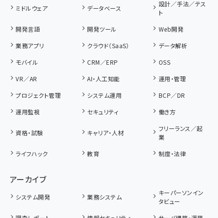
設計／手法／テス
ミドルウェア
データベース
ト
開発言語
開発ツール
Web開発
業務アプリ
クラウド（SaaS）
データ解析
モバイル
CRM／ERP
OSS
VR／AR
AI・人工知能
運用・管理
プロジェクト管理
システム運用
BCP／DR
運用監視
セキュリティ
働き方
フリーランス／起
資格・試験
キャリア・人材
業
ライフハック
教育
制度・法律
アーカイブ
キーパーソンイン
システム開発
業務システム
タビュー
調査レポート
情報セキュリティ
サーバ構築・運用