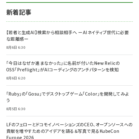
新着記事
【若者と生成AI】検索から相談相手へ ーAIネイティブ世代に必要
な距離感ー
8月6日 6:30
「今日はなぜか進まなかった」に名前が付いた――New Relicの
OSS「Preflight」がAIコーディングのアンチパターンを検知
8月6日 6:20
「Ruby」の「Gosu」でデスクトップゲーム「Color」を開発してみよ
う
8月5日 6:30
LFのフェローとドコモイノベーションズのCEO、オープンソースへの
貢献を増やすためのアイデアを語る＆写真で見るKubeCon
Europe 2026