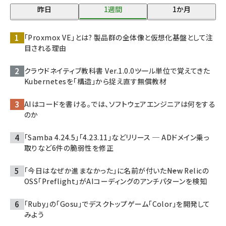
昨日
1週間
1か月
「Proxmox VE」とは? 製品群の全体像と仮想化基盤として注
目される理由
クラウドネイティブ教科書 Ver.1.0.0――ツール単位で覚えてきた
Kubernetesを「構造」から捉え直す無償教材
AIはコードを書ける。では、ソフトウェアエンジニアは何をする
のか
「Samba 4.24.5」「4.23.11」などリリース ─ ADドメイン乗っ
取りなど6件の脆弱性を修正
「今日はなぜか進まなかった」に名前が付いた――New Relicの
OSS「Preflight」がAIコーディングのアンチパターンを検知
「Ruby」の「Gosu」でデスクトップゲーム「Color」を開発して
みよう