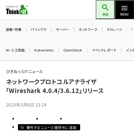
メ
Think IT（シンクイット）
イ
検索
MENU
ン
コ
連載・特集
ITインフラ
サーバー
ネットワーク
ストレージ
ン
テ
AI・人工知能
Kubernetes
OpenStack
イベントレポート
イン
ン
ツ
ai (2480)
に
びぎねっとITニュース
加藤銘のチーム貢献～仲間と築いた勝利の絆～ (2304)
移
ネットワークプロトコルアナライザ
動
「Wireshark 4.0.4/3.6.12」リリース
iot女子会 (2263)
北海道をのんびり旅する晴山佳須夫のヒント集！ (2017)
2023年3月8日 23:24
drupal (1940)
genai (1473)
優先するニュース提供元に追加
ai crunch (1347)