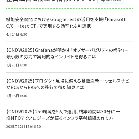
機能安全開発におけるGoogleTestの活用を支援!「Parasoft
C/C++test CT」で実現する効率化＆AI連携
4月14日 6:30
【CNDW2025】Grafanaが明かす「オブザーバビリティの哲学」ー
最小限の労力で実用的なインサイトを得るには
1月23日 6:30
【CNDW2025】プロダクト急増に備える基盤刷新 ーウェルスナビ
がECSからEKSへの移行で得た知見とは
1月15日 6:30
【CNDW2025】250環境を5人で運用、構築時間は30分に ー
KINTOテクノロジーズが語るインフラ基盤組織の作り方
2025年12月18日 6:30