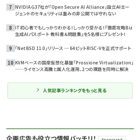
NVIDIAら37社が「Open Secure AI Alliance」設立――AIエー
ジェントのセキュリティは重みの非公開では守れない
IT初心者でもしっかりわかる！しっかり受かる！『徹底攻略Biz
生成AIパスポート 教科書＆問題集』を5名様にプレゼント！
「NetBSD 11.0」リリース ─ 64ビットRISC-Vを正式サポート
KVMベースの国産仮想化基盤「Prossione Virtualization」
——ライセンス高騰と属人化運用、2つの課題を同時に解決
人気記事ランキングをもっと見る
企画広告も役立つ情報バッチリ！
Sponsored