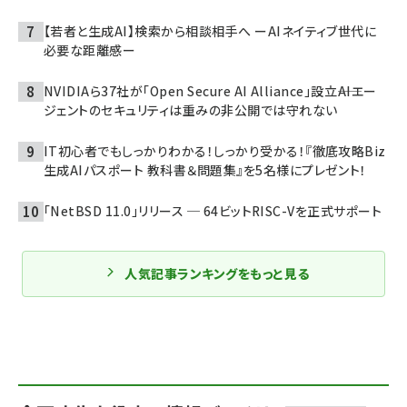
【若者と生成AI】検索から相談相手へ ーAIネイティブ世代に
必要な距離感ー
NVIDIAら37社が「Open Secure AI Alliance」設立――AIエー
ジェントのセキュリティは重みの非公開では守れない
IT初心者でもしっかりわかる！しっかり受かる！『徹底攻略Biz
生成AIパスポート 教科書＆問題集』を5名様にプレゼント！
「NetBSD 11.0」リリース ─ 64ビットRISC-Vを正式サポート
人気記事ランキングをもっと見る