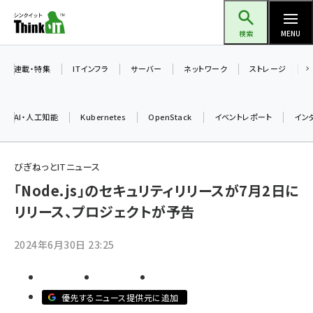
メ
Think IT（シンクイット）
イ
検索
MENU
ン
コ
連載・特集
ITインフラ
サーバー
ネットワーク
ストレージ
ン
テ
AI・人工知能
Kubernetes
OpenStack
イベントレポート
イン
ン
ツ
ai (2504)
に
びぎねっとITニュース
加藤銘のチーム貢献～仲間と築いた勝利の絆～ (2325)
移
「Node.js」のセキュリティリリースが7月2日に
動
リリース、プロジェクトが予告
iot女子会 (2290)
北海道をのんびり旅する晴山佳須夫のヒント集！ (2047)
2024年6月30日 23:25
drupal (1963)
genai (1492)
優先するニュース提供元に追加
abc123 (1367)