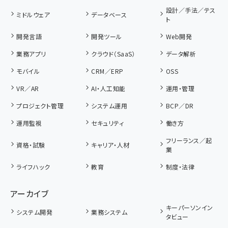
設計／手法／テス
ミドルウェア
データベース
ト
開発言語
開発ツール
Web開発
業務アプリ
クラウド（SaaS）
データ解析
モバイル
CRM／ERP
OSS
VR／AR
AI・人工知能
運用・管理
プロジェクト管理
システム運用
BCP／DR
運用監視
セキュリティ
働き方
フリーランス／起
資格・試験
キャリア・人材
業
ライフハック
教育
制度・法律
アーカイブ
キーパーソンイン
システム開発
業務システム
タビュー