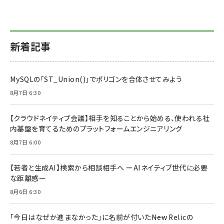
新着記事
MySQLの「ST_Union()」でポリゴンを合体させてみよう
8月7日 6:30
【クラウドネイティブ会議】相手を知ることから始める、使われる社
内基盤を育てるためのプラットフォームエンジニアリング
8月7日 6:00
【若者と生成AI】検索から相談相手へ ーAIネイティブ世代に必要
な距離感ー
8月6日 6:30
「今日はなぜか進まなかった」に名前が付いた――New Relicの