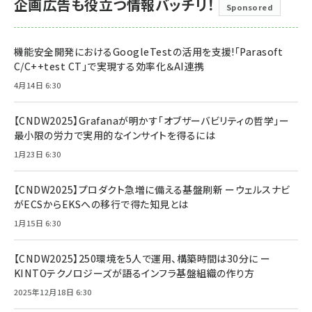
企画広告も役立つ情報バッチリ！
Sponsored
機能安全開発におけるGoogleTestの活用を支援!「Parasoft
C/C++test CT」で実現する効率化＆AI連携
4月14日 6:30
【CNDW2025】Grafanaが明かす「オブザーバビリティの哲学」ー
最小限の労力で実用的なインサイトを得るには
1月23日 6:30
【CNDW2025】プロダクト急増に備える基盤刷新 ーウェルスナビ
がECSからEKSへの移行で得た知見とは
1月15日 6:30
【CNDW2025】250環境を5人で運用、構築時間は30分に ー
KINTOテクノロジーズが語るインフラ基盤組織の作り方
2025年12月18日 6:30