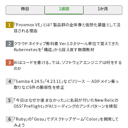
昨日
1週間
1か月
「Proxmox VE」とは? 製品群の全体像と仮想化基盤として注
目される理由
クラウドネイティブ教科書 Ver.1.0.0――ツール単位で覚えてきた
Kubernetesを「構造」から捉え直す無償教材
AIはコードを書ける。では、ソフトウェアエンジニアは何をする
のか
「Samba 4.24.5」「4.23.11」などリリース ─ ADドメイン乗っ
取りなど6件の脆弱性を修正
「今日はなぜか進まなかった」に名前が付いた――New Relicの
OSS「Preflight」がAIコーディングのアンチパターンを検知
「Ruby」の「Gosu」でデスクトップゲーム「Color」を開発して
みよう