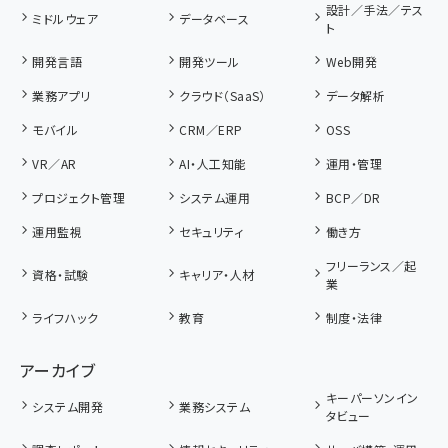
設計／手法／テス
ミドルウェア
データベース
ト
開発言語
開発ツール
Web開発
業務アプリ
クラウド（SaaS）
データ解析
モバイル
CRM／ERP
OSS
VR／AR
AI・人工知能
運用・管理
プロジェクト管理
システム運用
BCP／DR
運用監視
セキュリティ
働き方
フリーランス／起
資格・試験
キャリア・人材
業
ライフハック
教育
制度・法律
アーカイブ
キーパーソンイン
システム開発
業務システム
タビュー