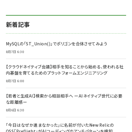
新着記事
MySQLの「ST_Union()」でポリゴンを合体させてみよう
8月7日 6:30
【クラウドネイティブ会議】相手を知ることから始める、使われる社
内基盤を育てるためのプラットフォームエンジニアリング
8月7日 6:00
【若者と生成AI】検索から相談相手へ ーAIネイティブ世代に必要
な距離感ー
8月6日 6:30
「今日はなぜか進まなかった」に名前が付いた――New Relicの
OSS「Preflight」がAIコーディングのアンチパターンを検知