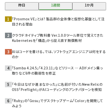
昨日
1週間
1か月
「Proxmox VE」とは? 製品群の全体像と仮想化基盤として注
目される理由
クラウドネイティブ教科書 Ver.1.0.0――ツール単位で覚えてきた
Kubernetesを「構造」から捉え直す無償教材
AIはコードを書ける。では、ソフトウェアエンジニアは何をする
のか
「Samba 4.24.5」「4.23.11」などリリース ─ ADドメイン乗っ
取りなど6件の脆弱性を修正
「今日はなぜか進まなかった」に名前が付いた――New Relicの
OSS「Preflight」がAIコーディングのアンチパターンを検知
「Ruby」の「Gosu」でデスクトップゲーム「Color」を開発して
みよう