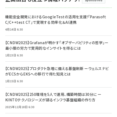
Sponsored
機能安全開発におけるGoogleTestの活用を支援!「Parasoft
C/C++test CT」で実現する効率化＆AI連携
4月14日 6:30
【CNDW2025】Grafanaが明かす「オブザーバビリティの哲学」ー
最小限の労力で実用的なインサイトを得るには
1月23日 6:30
【CNDW2025】プロダクト急増に備える基盤刷新 ーウェルスナビ
がECSからEKSへの移行で得た知見とは
1月15日 6:30
【CNDW2025】250環境を5人で運用、構築時間は30分に ー
KINTOテクノロジーズが語るインフラ基盤組織の作り方
2025年12月18日 6:30