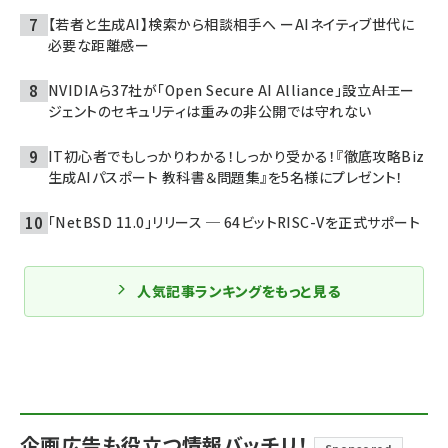
【若者と生成AI】検索から相談相手へ ーAIネイティブ世代に
必要な距離感ー
NVIDIAら37社が「Open Secure AI Alliance」設立――AIエー
ジェントのセキュリティは重みの非公開では守れない
IT初心者でもしっかりわかる！しっかり受かる！『徹底攻略Biz
生成AIパスポート 教科書＆問題集』を5名様にプレゼント！
「NetBSD 11.0」リリース ─ 64ビットRISC-Vを正式サポート
人気記事ランキングをもっと見る
企画広告も役立つ情報バッチリ！