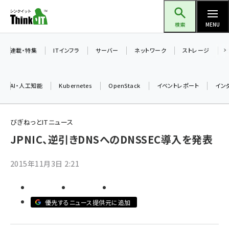
メ
Think IT（シンクイット）
イ
検索
MENU
ン
コ
連載・特集
ITインフラ
サーバー
ネットワーク
ストレージ
ン
テ
AI・人工知能
Kubernetes
OpenStack
イベントレポート
イン
ン
ツ
ai (2497)
に
びぎねっとITニュース
加藤銘のチーム貢献～仲間と築いた勝利の絆～ (2315)
移
JPNIC、逆引きDNSへのDNSSEC導入を発表
動
iot女子会 (2281)
2015年11月3日 2:21
北海道をのんびり旅する晴山佳須夫のヒント集！ (2037)
drupal (1955)
優先するニュース提供元に追加
genai (1484)
abc123 (1360)