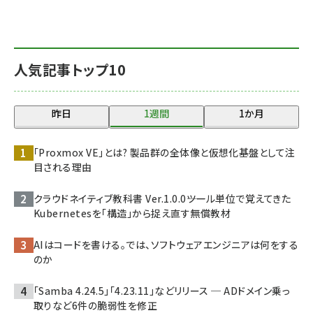
人気記事トップ10
昨日
1週間
1か月
「Proxmox VE」とは? 製品群の全体像と仮想化基盤として注
目される理由
クラウドネイティブ教科書 Ver.1.0.0――ツール単位で覚えてきた
Kubernetesを「構造」から捉え直す無償教材
AIはコードを書ける。では、ソフトウェアエンジニアは何をする
のか
「Samba 4.24.5」「4.23.11」などリリース ─ ADドメイン乗っ
取りなど6件の脆弱性を修正