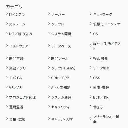
カテゴリ
ITインフラ
サーバー
ネットワーク
ストレージ
クラウド
仮想化／コンテナ
IoT／組み込み
システム開発
OS
設計／手法／テス
ミドルウェア
データベース
ト
開発言語
開発ツール
Web開発
業務アプリ
クラウド（SaaS）
データ解析
モバイル
CRM／ERP
OSS
VR／AR
AI・人工知能
運用・管理
プロジェクト管理
システム運用
BCP／DR
運用監視
セキュリティ
働き方
フリーランス／起
資格・試験
キャリア・人材
業