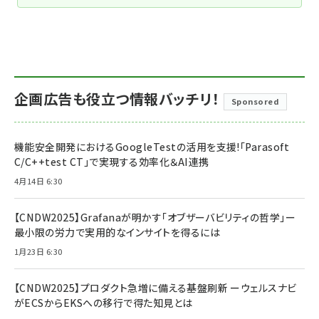
企画広告も役立つ情報バッチリ！
Sponsored
機能安全開発におけるGoogleTestの活用を支援!「Parasoft
C/C++test CT」で実現する効率化＆AI連携
4月14日 6:30
【CNDW2025】Grafanaが明かす「オブザーバビリティの哲学」ー
最小限の労力で実用的なインサイトを得るには
1月23日 6:30
【CNDW2025】プロダクト急増に備える基盤刷新 ーウェルスナビ
がECSからEKSへの移行で得た知見とは