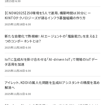
1月15日 6:30
【CNDW2025】250環境を5人で運用、構築時間は30分に ー
KINTOテクノロジーズが語るインフラ基盤組織の作り方
2025年12月18日 6:30
新たな自動化で熱視線！ AIエージェントの「推論能力」を支える2
つのコンポーネントとは？
2025年11月28日 6:30
IoTに生成AIを掛け合わせる「AI-driven IoT」で現場のIoTデー
タ活用を加速
2025年11月26日 6:30
アイレット、KDDIの属人化問題を生成AIアシスタントの精度を高め
解消へ
2025年11月21日 6:30