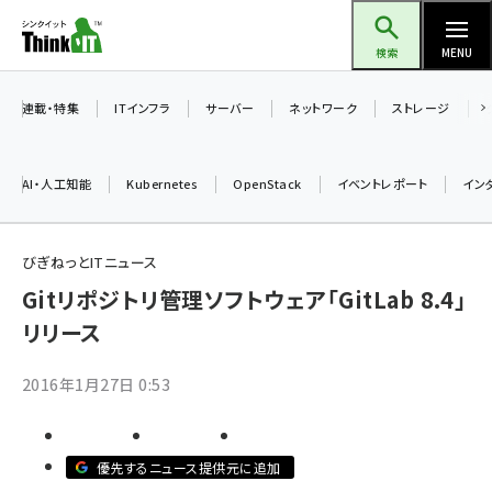
メ
Think IT（シンクイット）
イ
検索
MENU
ン
コ
連載・特集
ITインフラ
サーバー
ネットワーク
ストレージ
ン
テ
AI・人工知能
Kubernetes
OpenStack
イベントレポート
イン
ン
ツ
ai (2493)
に
びぎねっとITニュース
加藤銘のチーム貢献～仲間と築いた勝利の絆～ (2314)
移
Gitリポジトリ管理ソフトウェア「GitLab 8.4」
動
リリース
iot女子会 (2279)
北海道をのんびり旅する晴山佳須夫のヒント集！ (2034)
2016年1月27日 0:53
drupal (1955)
genai (1483)
優先するニュース提供元に追加
abc123 (1358)