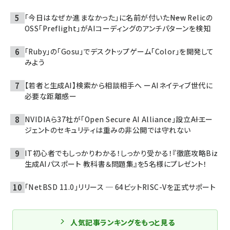
「今日はなぜか進まなかった」に名前が付いた――New Relicの
OSS「Preflight」がAIコーディングのアンチパターンを検知
「Ruby」の「Gosu」でデスクトップゲーム「Color」を開発して
みよう
【若者と生成AI】検索から相談相手へ ーAIネイティブ世代に
必要な距離感ー
NVIDIAら37社が「Open Secure AI Alliance」設立――AIエー
ジェントのセキュリティは重みの非公開では守れない
IT初心者でもしっかりわかる！しっかり受かる！『徹底攻略Biz
生成AIパスポート 教科書＆問題集』を5名様にプレゼント！
「NetBSD 11.0」リリース ─ 64ビットRISC-Vを正式サポート
人気記事ランキングをもっと見る