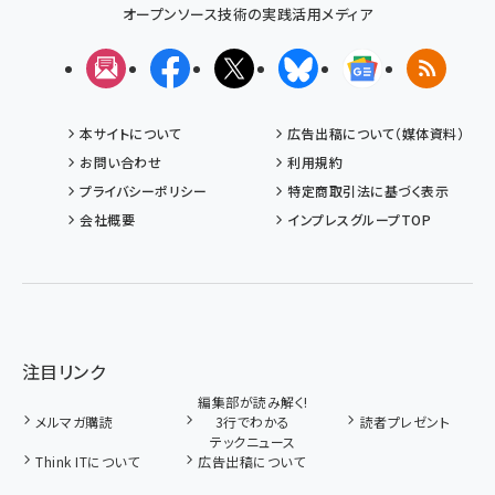
オープンソース技術の実践活用メディア
メルマガ
Facebook
X(エックス)
Bluesky
Googleニュ
RSS
本サイトについて
広告出稿について（媒体資料）
お問い合わせ
利用規約
プライバシーポリシー
特定商取引法に基づく表示
会社概要
インプレスグループTOP
注目リンク
編集部が読み解く!
メルマガ購読
3行でわかる
読者プレゼント
テックニュース
Think ITについて
広告出稿について