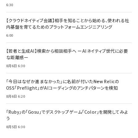
6:30
【クラウドネイティブ会議】相手を知ることから始める、使われる社
内基盤を育てるためのプラットフォームエンジニアリング
6:00
【若者と生成AI】検索から相談相手へ ーAIネイティブ世代に必要
な距離感ー
8月6日 6:30
「今日はなぜか進まなかった」に名前が付いた――New Relicの
OSS「Preflight」がAIコーディングのアンチパターンを検知
8月6日 6:20
「Ruby」の「Gosu」でデスクトップゲーム「Color」を開発してみよ
う
8月5日 6:30