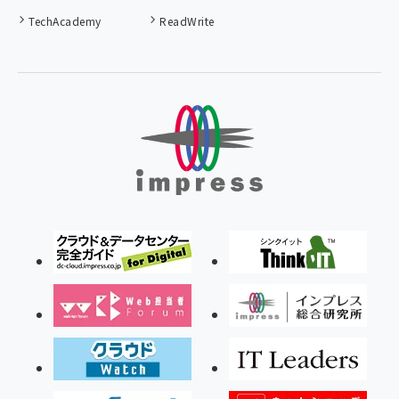
TechAcademy
ReadWrite