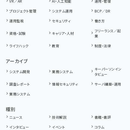
VR／AR
AI・人工知能
運用・管理
プロジェクト管理
システム運用
BCP／DR
運用監視
セキュリティ
働き方
フリーランス／起
資格・試験
キャリア・人材
業
ライフハック
教育
制度・法律
アーカイブ
キーパーソンイン
システム開発
業務システム
タビュー
調査レポート
情報セキュリティ
サーバ構築・運用
業務システム
種別
ニュース
技術解説
書籍・書評
インタビュー
イベント
コラム