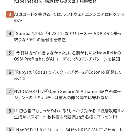
Kubernetesを「構造」から捉え直す無償教材
AIはコードを書ける。では、ソフトウェアエンジニアは何をする
のか
「Samba 4.24.5」「4.23.11」などリリース ─ ADドメイン乗っ
取りなど6件の脆弱性を修正
「今日はなぜか進まなかった」に名前が付いた――New Relicの
OSS「Preflight」がAIコーディングのアンチパターンを検知
「Ruby」の「Gosu」でデスクトップゲーム「Color」を開発して
みよう
NVIDIAら37社が「Open Secure AI Alliance」設立――AIエー
ジェントのセキュリティは重みの非公開では守れない
IT初心者でもしっかりわかる！しっかり受かる！『徹底攻略Biz
生成AIパスポート 教科書＆問題集』を5名様にプレゼント！
「NetBSD 11.0」リリース ─ 64ビットRISC-Vを正式サポート