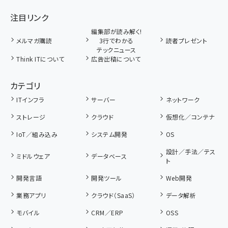
注目リンク
編集部が読み解く!
メルマガ購読
3行でわかる
読者プレゼント
テックニュース
Think ITについて
広告出稿について
カテゴリ
ITインフラ
サーバー
ネットワーク
ストレージ
クラウド
仮想化／コンテナ
IoT／組み込み
システム開発
OS
設計／手法／テス
ミドルウェア
データベース
ト
開発言語
開発ツール
Web開発
業務アプリ
クラウド（SaaS）
データ解析
モバイル
CRM／ERP
OSS