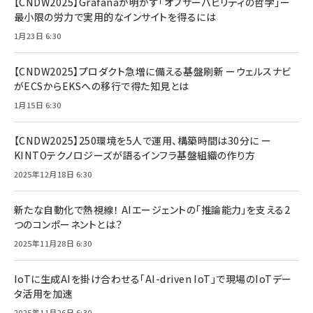
【CNDW2025】Grafanaが明かす「オブザーバビリティの哲学」ー
最小限の労力で実用的なインサイトを得るには
1月23日 6:30
【CNDW2025】プロダクト急増に備える基盤刷新 ーウェルスナビ
がECSからEKSへの移行で得た知見とは
1月15日 6:30
【CNDW2025】250環境を5人で運用、構築時間は30分に ー
KINTOテクノロジーズが語るインフラ基盤組織の作り方
2025年12月18日 6:30
新たな自動化で熱視線！ AIエージェントの「推論能力」を支える2
つのコンポーネントとは？
2025年11月28日 6:30
IoTに生成AIを掛け合わせる「AI-driven IoT」で現場のIoTデー
タ活用を加速
2025年11月26日 6:30