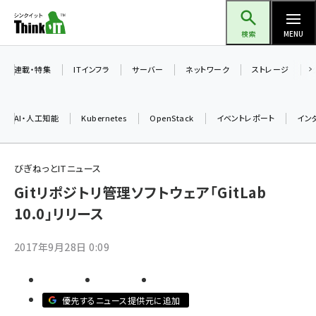
メ
Think IT（シンクイット）
イ
検索
MENU
ン
コ
連載・特集
ITインフラ
サーバー
ネットワーク
ストレージ
ン
テ
AI・人工知能
Kubernetes
OpenStack
イベントレポート
イン
ン
ツ
ai (2486)
に
びぎねっとITニュース
加藤銘のチーム貢献～仲間と築いた勝利の絆～ (2308)
移
Gitリポジトリ管理ソフトウェア「GitLab
動
10.0」リリース
iot女子会 (2273)
北海道をのんびり旅する晴山佳須夫のヒント集！ (2025)
2017年9月28日 0:09
drupal (1947)
genai (1477)
優先するニュース提供元に追加
abc123 (1352)