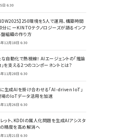
5日 6:30
NDW2025】250環境を5人で運用、構築時間
0分に ーKINTOテクノロジーズが語るインフ
基盤組織の作り方
5年12月18日 6:30
たな自動化で熱視線！ AIエージェントの「推論
力」を支える2つのコンポーネントとは？
5年11月28日 6:30
Tに生成AIを掛け合わせる「AI-driven IoT」
現場のIoTデータ活用を加速
5年11月26日 6:30
レット、KDDIの属人化問題を生成AIアシスタ
トの精度を高め解消へ
5年11月21日 6:30