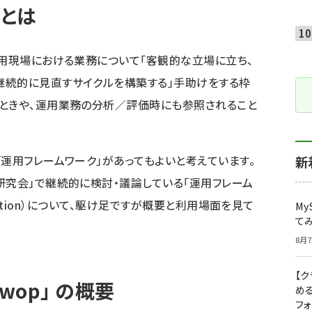
 とは
運用現場における業務について「客観的な立場に立ち、
継続的に見直すサイクルを構築する」手助けをする枠
うときや、運用業務の分析／評価時にも参照されること
「運用フレームワーク」があってもよいと考えています。
新
研究会
」で継続的に検討・議論している「運用フレーム
OPeration）について、駆け足ですが概要と利用場面を見て
My
て
8月7
【
wop」 の概要
め
フ