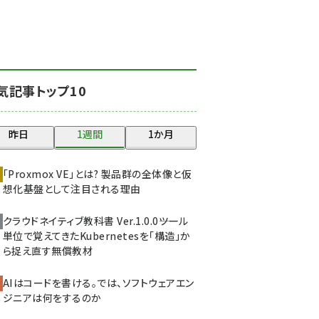
北海道をのんびり旅する
晴山佳須夫のヒント集！
(2034)
drupal (1955)
気記事トップ10
genai (1483)
abc123 (1358)
昨日
1週間
1か月
ai crunch (1353)
「Proxmox VE」とは? 製品群の全体像と仮
想化基盤として注目される理由
クラウドネイティブ教科書 Ver.1.0.0――ツール
単位で覚えてきたKubernetesを「構造」か
ら捉え直す無償教材
AIはコードを書ける。では、ソフトウェアエン
ジニアは何をするのか