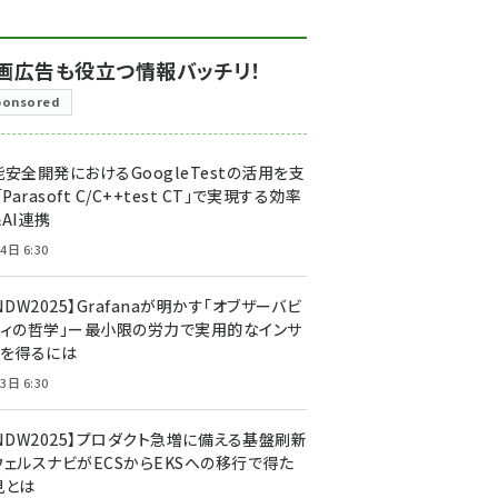
画広告も役立つ情報バッチリ！
ponsored
安全開発におけるGoogleTestの活用を支
「Parasoft C/C++test CT」で実現する効率
AI連携
4日 6:30
NDW2025】Grafanaが明かす「オブザーバビ
ティの哲学」ー最小限の労力で実用的なインサ
トを得るには
3日 6:30
CNDW2025】プロダクト急増に備える基盤刷新
ウェルスナビがECSからEKSへの移行で得た
見とは