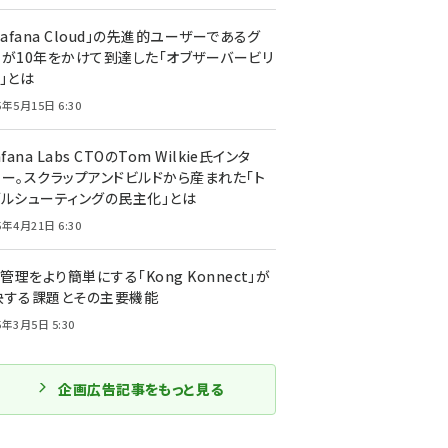
rafana Cloud」の先進的ユーザーであるグ
ーが10年をかけて到達した「オブザーバービリ
」とは
5年5月15日 6:30
afana Labs CTOのTom Wilkie氏インタ
ュー。スクラップアンドビルドから産まれた「ト
ブルシューティングの民主化」とは
5年4月21日 6:30
I管理をより簡単にする「Kong Konnect」が
決する課題とその主要機能
5年3月5日 5:30
企画広告記事をもっと見る