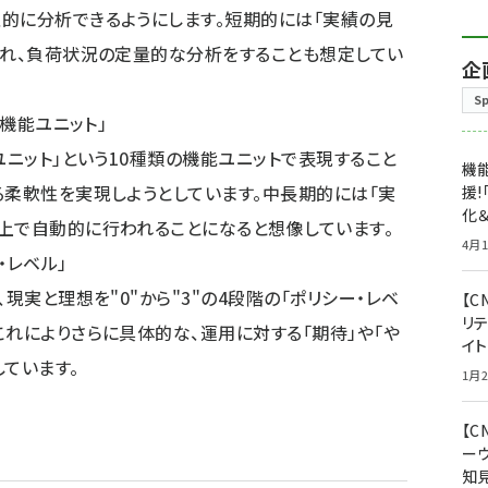
的に分析できるようにします。短期的には「実績の見
われ、負荷状況の定量的な分析をすることも想定してい
企
S
務機能ユニット」
ユニット」という10種類の機能ユニットで表現すること
機能
る柔軟性を実現しようとしています。中長期的には「実
援!
化＆
上で自動的に行われることになると想像しています。
4月1
・レベル」
現実と理想を"0"から"3"の4段階の「ポリシー・レベ
【C
リ
これによりさらに具体的な、運用に対する「期待」や「や
イ
ています。
1月2
【
ー
知