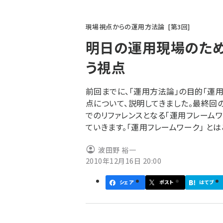
パ
現場視点からの運用方法論
第
3
回
ン
明日の運用現場のため
く
う視点
ず
前回までに、「運用方法論」の目的「運
点について、説明してきました。最終回
でのリファレンスとなる「運用フレーム
ていきます。「運用フレームワーク」 とは
波田野 裕一
2010年12月16日 20:00
シェア
ポスト
はてブ