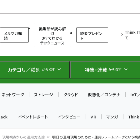
（シンクイット）
編集部が読み解
Think 
メルマガ購
く!
読者プレゼン
て
読
3行でわかる
ト
テックニュース
カテゴリ／種別
特集・連載
から探す
から探す
ネットワーク
ストレージ
クラウド
仮想化／コンテナ
Io
tack
イベントレポート
インタビュー
VR
マンガ
Thin
現場視点からの運用方法論
明日の運用現場のために - 運用フレームワークという視