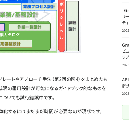
「G
リ
ティ
202
Gr
ビ
ラ
202
プレートやアプローチ手法（
第2回
の図4）をまとめたも
AP
解
も最低限の運用設計が可能になるガイドブック的なものを
202
ルについても試行錯誤中です。
具体化するにはまだまだ時間が必要なのが現状です。