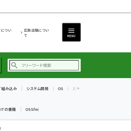
ITについ
広告出稿につい
て
MENU
T／組み込み
システム開発
OS
ミドルウェア
データベース
ai (2493)
加藤銘のチーム貢献～
k ITの書籍
OSSfm
仲間と築いた勝利の絆～
(2314)
iot女子会 (2279)
点