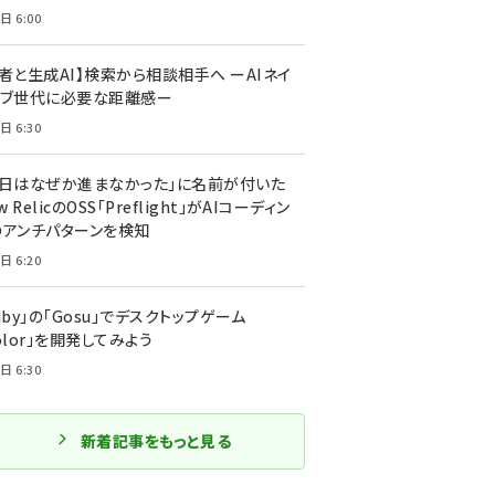
日 6:00
者と生成AI】検索から相談相手へ ーAIネイ
ィブ世代に必要な距離感ー
日 6:30
今日はなぜか進まなかった」に名前が付いた
New RelicのOSS「Preflight」がAIコーディン
のアンチパターンを検知
日 6:20
uby」の「Gosu」でデスクトップゲーム
olor」を開発してみよう
日 6:30
新着記事をもっと見る