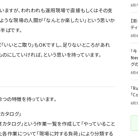
8月7
ていますが、われわれも運用現場で直接もしくはその支
のような現場の人間が「なんとか楽したい」という思いか
【若
テ
半ばです。
8月6
「いいとこ取り」もOKですし、足りないところがあれ
「
ものにしていければ、という思いを持っています。
――
グ
8月6
「R
「C
の3つの特徴を持っています。
8月5
業カタログ」
業カタログ」という作業一覧を作成して「やっていること
た各作業について「現場に対する負荷」により分類する