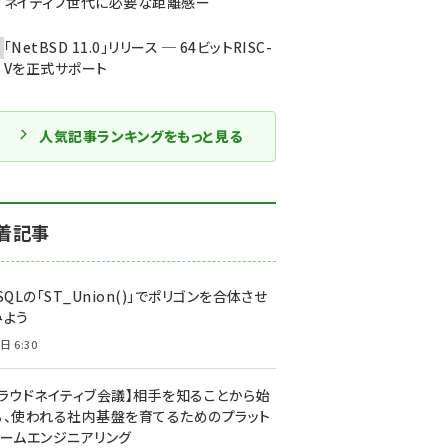
ネイティブ世代に必要な距離感ー
「NetBSD 11.0」リリース ─ 64ビットRISC-
Vを正式サポート
人気記事ランキングをもっと見る
着記事
SQLの「ST_Union()」でポリゴンを合体させ
みよう
日 6:30
クラウドネイティブ会議】相手を知ることから始
る、使われる社内基盤を育てるためのプラット
ォームエンジニアリング