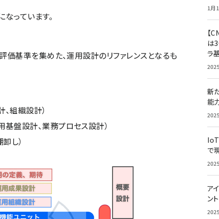
1月1
になっています。
【C
は3
ラ
評価基準を集めた、運用設計のリファレンスとなるも
202
新
能
計、組織設計）
202
用基盤設計、業務プロセス設計）
Io
棚卸し）
で
202
アイ
ン
202