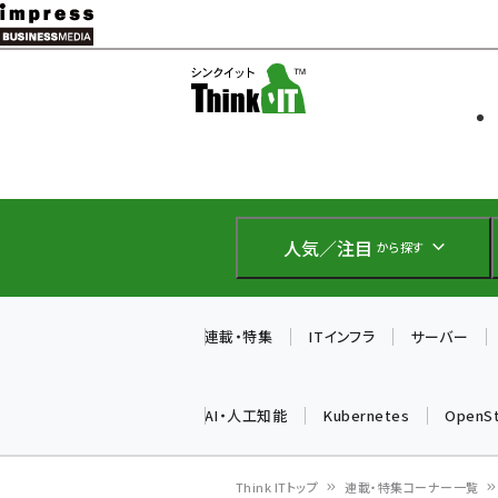
メ
イ
ソフト開発
Think IT
ン
企業IT
コ
製品導入
ン
Web担当者
EC担当者
テ
IoT・AI
ン
DCクラウド
人気／注目
から探す
研究・調査
ツ
エネルギー
に
ドローン
移
連載・特集
ITインフラ
サーバー
教育講座
動
AI・人工知能
Kubernetes
OpenS
Think ITトップ
連載・特集コーナー一覧