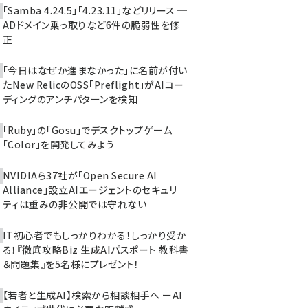
「Samba 4.24.5」「4.23.11」などリリース ─
ADドメイン乗っ取りなど6件の脆弱性を修
正
「今日はなぜか進まなかった」に名前が付い
た――New RelicのOSS「Preflight」がAIコー
ディングのアンチパターンを検知
「Ruby」の「Gosu」でデスクトップゲーム
「Color」を開発してみよう
NVIDIAら37社が「Open Secure AI
Alliance」設立――AIエージェントのセキュリ
ティは重みの非公開では守れない
IT初心者でもしっかりわかる！しっかり受か
る！『徹底攻略Biz 生成AIパスポート 教科書
＆問題集』を5名様にプレゼント！
【若者と生成AI】検索から相談相手へ ーAI