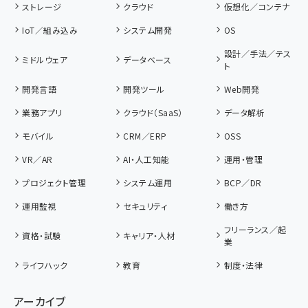
ストレージ
クラウド
仮想化／コンテナ
IoT／組み込み
システム開発
OS
設計／手法／テス
ミドルウェア
データベース
ト
開発言語
開発ツール
Web開発
業務アプリ
クラウド（SaaS）
データ解析
モバイル
CRM／ERP
OSS
VR／AR
AI・人工知能
運用・管理
プロジェクト管理
システム運用
BCP／DR
運用監視
セキュリティ
働き方
フリーランス／起
資格・試験
キャリア・人材
業
ライフハック
教育
制度・法律
アーカイブ