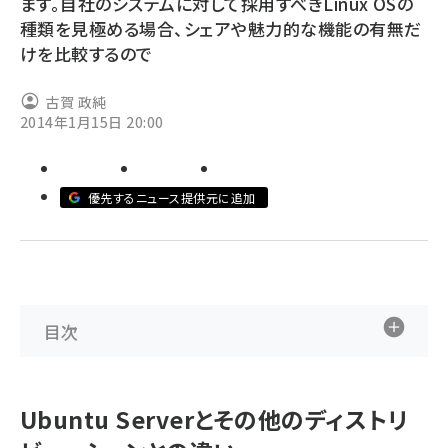
ます。自社のシステムに対して採用すべきLinux OSの
種類を見極める場合、シェアや魅力的な機能の有無だ
abc123 (1346)
けを比較するので
古賀 政純
2014年1月15日 20:00
優先するニュース提供元に追加
目次
Ubuntu Serverとその他のディストリ