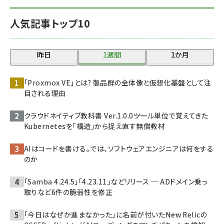
人気記事トップ10
昨日
1週間
1か月
「Proxmox VE」とは? 製品群の全体像と仮想化基盤として注
目される理由
クラウドネイティブ教科書 Ver.1.0.0――ツール単位で覚えてきた
Kubernetesを「構造」から捉え直す無償教材
AIはコードを書ける。では、ソフトウェアエンジニアは何をする
のか
「Samba 4.24.5」「4.23.11」などリリース ─ ADドメイン乗っ
取りなど6件の脆弱性を修正
「今日はなぜか進まなかった」に名前が付いた――New Relicの