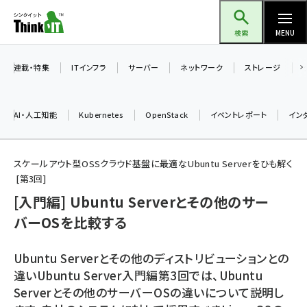
メ
Think IT（シンクイット）
イ
検索
MENU
ン
コ
連載・特集
ITインフラ
サーバー
ネットワーク
ストレージ
ン
テ
AI・人工知能
Kubernetes
OpenStack
イベントレポート
イン
ン
ツ
ai (2480)
に
スケールアウト型OSSクラウド基盤に最適なUbuntu Serverをひも解く
第
3
回
加藤銘のチーム貢献～仲間と築いた勝利の絆～ (2304)
移
[入門編] Ubuntu Serverとその他のサー
動
iot女子会 (2263)
バーOSを比較する
北海道をのんびり旅する晴山佳須夫のヒント集！ (2017)
drupal (1940)
Ubuntu Serverとその他のディストリビューションとの
違いUbuntu Server入門編第3回では、Ubuntu
genai (1473)
Serverとその他のサーバーOSの違いについて説明し
ai crunch (1347)