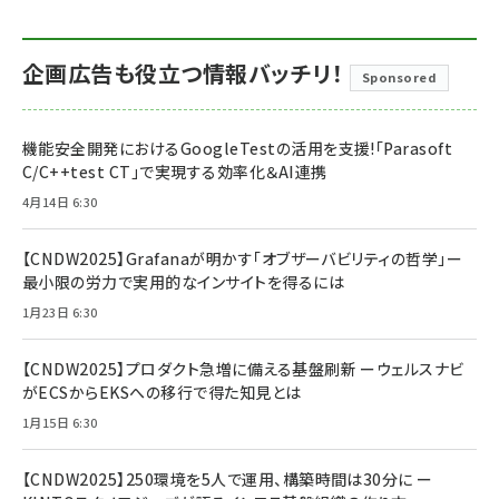
企画広告も役立つ情報バッチリ！
Sponsored
機能安全開発におけるGoogleTestの活用を支援!「Parasoft
C/C++test CT」で実現する効率化＆AI連携
4月14日 6:30
【CNDW2025】Grafanaが明かす「オブザーバビリティの哲学」ー
最小限の労力で実用的なインサイトを得るには
1月23日 6:30
【CNDW2025】プロダクト急増に備える基盤刷新 ーウェルスナビ
がECSからEKSへの移行で得た知見とは
1月15日 6:30
【CNDW2025】250環境を5人で運用、構築時間は30分に ー