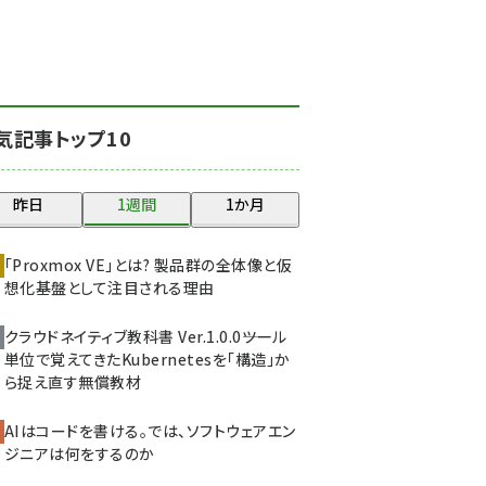
北海道をのんびり旅する
晴山佳須夫のヒント集！
(2017)
drupal (1940)
気記事トップ10
genai (1473)
ai crunch (1347)
昨日
1週間
1か月
abc123 (1346)
「Proxmox VE」とは? 製品群の全体像と仮
想化基盤として注目される理由
クラウドネイティブ教科書 Ver.1.0.0――ツール
単位で覚えてきたKubernetesを「構造」か
ら捉え直す無償教材
AIはコードを書ける。では、ソフトウェアエン
ジニアは何をするのか