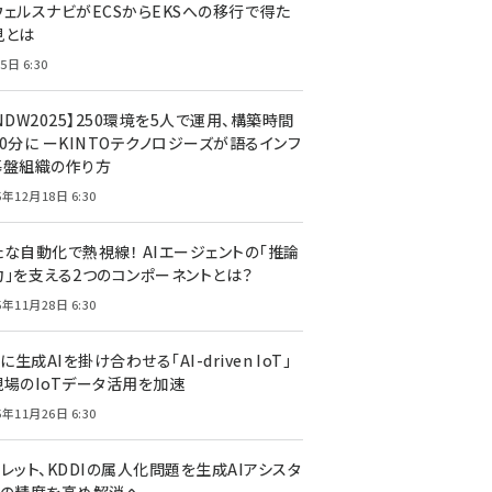
ウェルスナビがECSからEKSへの移行で得た
見とは
5日 6:30
NDW2025】250環境を5人で運用、構築時間
0分に ーKINTOテクノロジーズが語るインフ
基盤組織の作り方
5年12月18日 6:30
たな自動化で熱視線！ AIエージェントの「推論
力」を支える2つのコンポーネントとは？
5年11月28日 6:30
Tに生成AIを掛け合わせる「AI-driven IoT」
現場のIoTデータ活用を加速
5年11月26日 6:30
レット、KDDIの属人化問題を生成AIアシスタ