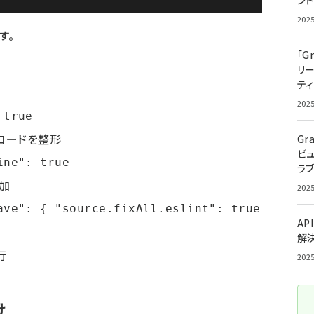
ン
202
す。
「G
リ
ティ
202
 true
コードを整形
Gr
ビ
ine": true
ラ
加
202
ave": { "source.fixAll.eslint": true
AP
解
行
202
け