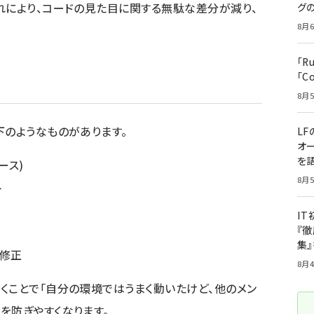
れにより、コードの見た目に関する無駄な差分が減り、
グ
8月6
「R
「C
8月5
下のようなものがあります。
LF
オ
を語
ース)
8月5
ト
I
『徹
集
動修正
8月4
くことで「自分の環境ではうまく動いたけど、他のメン
を防ぎやすくなります。