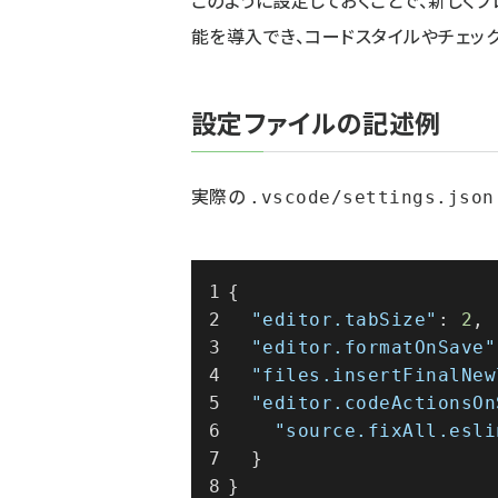
このように設定しておくことで、新しく
能を導入でき、コードスタイルやチェッ
設定ファイルの記述例
実際の
.vscode/settings.json
{
"editor.tabSize"
:
2
,
"editor.formatOnSave"
"files.insertFinalNew
"editor.codeActionsOn
"source.fixAll.esli
}
}