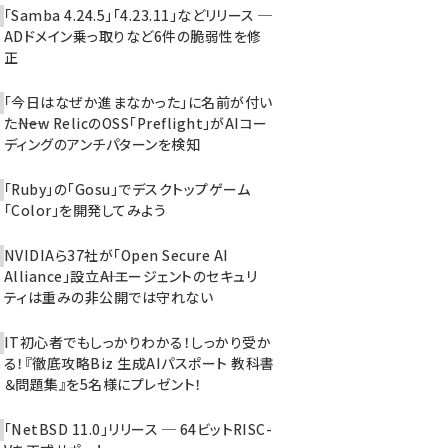
「Samba 4.24.5」「4.23.11」などリリース ─
ADドメイン乗っ取りなど6件の脆弱性を修
正
「今日はなぜか進まなかった」に名前が付い
た――New RelicのOSS「Preflight」がAIコー
ディングのアンチパターンを検知
「Ruby」の「Gosu」でデスクトップゲーム
「Color」を開発してみよう
NVIDIAら37社が「Open Secure AI
Alliance」設立――AIエージェントのセキュリ
ティは重みの非公開では守れない
IT初心者でもしっかりわかる！しっかり受か
る！『徹底攻略Biz 生成AIパスポート 教科書
＆問題集』を5名様にプレゼント！
「NetBSD 11.0」リリース ─ 64ビットRISC-