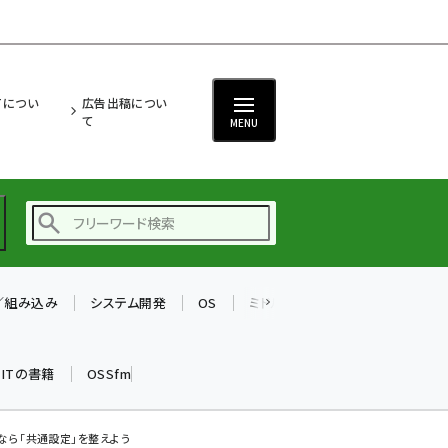
ITについ
広告出稿につい
て
MENU
T／組み込み
システム開発
OS
ミドルウェア
データベース
ai (2480)
加藤銘のチーム貢献～
k ITの書籍
OSSfm
仲間と築いた勝利の絆～
(2304)
iot女子会 (2263)
発するなら「共通設定」を整えよう