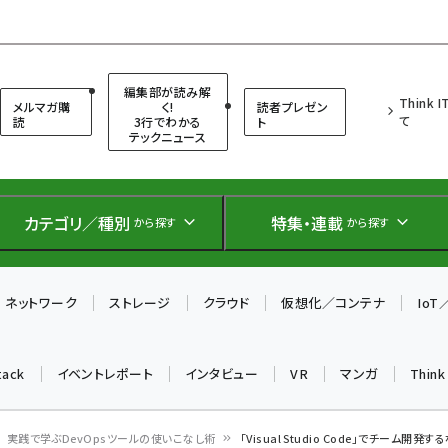
（シンクイット）
編集部が読み解
Think 
メルマガ購
く!
読者プレゼン
て
読
3行でわかる
ト
テックニュース
カテゴリ／種別
特集・連載
から探す
から探す
ネットワーク
ストレージ
クラウド
仮想化／コンテナ
Io
tack
イベントレポート
インタビュー
VR
マンガ
Thin
実践で学ぶDevOpsツールの使いこなし術
「Visual Studio Code」でチーム開