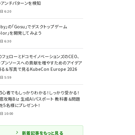
のアンチパターンを検知
日 6:20
uby」の「Gosu」でデスクトップゲーム
olor」を開発してみよう
日 6:30
のフェローとドコモイノベーションズのCEO、
ープンソースへの貢献を増やすためのアイデア
る＆写真で見るKubeCon Europe 2026
日 5:59
T初心者でもしっかりわかる！しっかり受かる！
底攻略Biz 生成AIパスポート 教科書＆問題
』を5名様にプレゼント！
日 10:00
新着記事をもっと見る