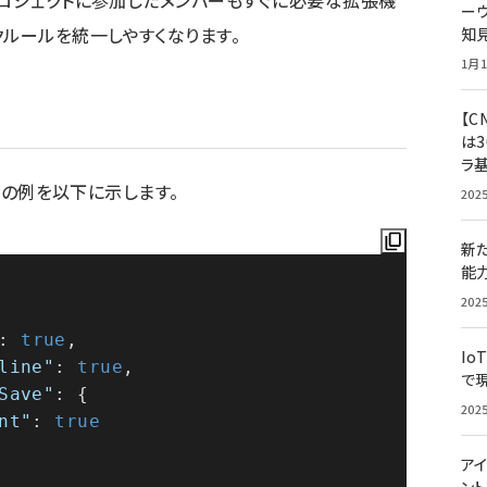
プロジェクトに参加したメンバーもすぐに必要な拡張機
ー
クルールを統一しやすくなります。
知
1月1
【C
は3
ラ
の例を以下に示します。
202
新
能
202
:
true
,
Io
line"
:
true
,
で
Save"
:
{
202
nt"
:
true
アイ