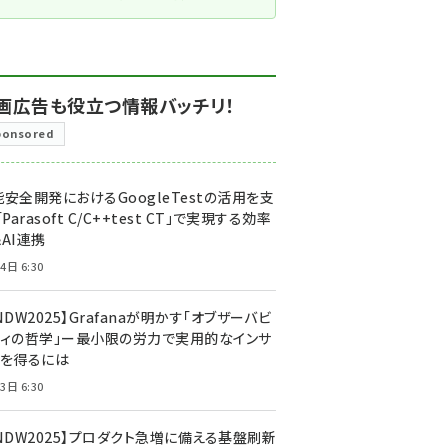
画広告も役立つ情報バッチリ！
ponsored
安全開発におけるGoogleTestの活用を支
「Parasoft C/C++test CT」で実現する効率
AI連携
4日 6:30
NDW2025】Grafanaが明かす「オブザーバビ
ティの哲学」ー最小限の労力で実用的なインサ
トを得るには
3日 6:30
CNDW2025】プロダクト急増に備える基盤刷新