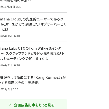
トの精度を高め解消へ
5年11月21日 6:30
rafana Cloud」の先進的ユーザーであるグ
ーが10年をかけて到達した「オブザーバービリ
」とは
5年5月15日 6:30
afana Labs CTOのTom Wilkie氏インタ
ュー。スクラップアンドビルドから産まれた「ト
ブルシューティングの民主化」とは
5年4月21日 6:30
I管理をより簡単にする「Kong Konnect」が
決する課題とその主要機能
5年3月5日 5:30
企画広告記事をもっと見る