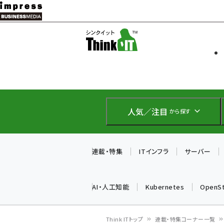
メ
イ
ソフト開発
Think IT
ン
企業IT
コ
製品導入
ン
Web担当者
EC担当者
テ
IoT・AI
ン
DCクラウド
人気／注目
から探す
研究・調査
ツ
エネルギー
に
ドローン
移
連載・特集
ITインフラ
サーバー
教育講座
動
AI・人工知能
Kubernetes
OpenS
Think ITトップ
連載・特集コーナー一覧