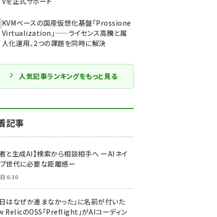
Vを正式サポート
KVMベースの国産仮想化基盤「Prossione
Virtualization」——ライセンス高騰と属
人化運用、2つの課題を同時に解決
人気記事ランキングをもっと見る
着記事
者と生成AI】検索から相談相手へ ーAIネイ
ィブ世代に必要な距離感ー
日 6:30
今日はなぜか進まなかった」に名前が付いた
New RelicのOSS「Preflight」がAIコーディン