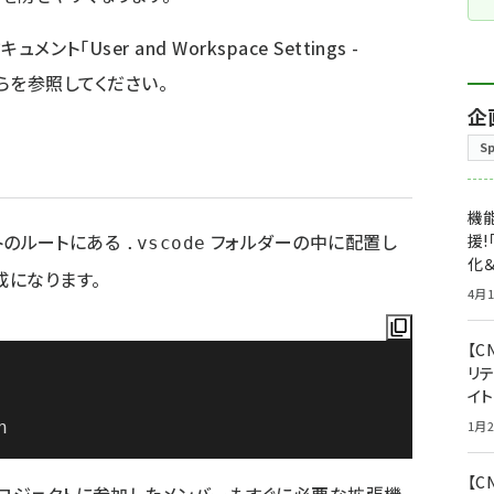
ト「User and Workspace Settings -
ら
を参照してください。
企
S
機能
トのルートにある
フォルダーの中に配置し
援!
.vscode
化＆
成になります。
4月1
【C
リ
イ
n
1月2
【