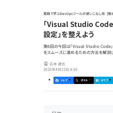
パ
実践で学ぶDevOpsツールの使いこなし術
第
ン
「Visual Studio
く
設定」を整えよう
ず
第6回の今回は「Visual Studio
をスムーズに進めるための方法を解説し
石本 達也
2025年4月22日 6:30
シェア
ポスト
はてブ