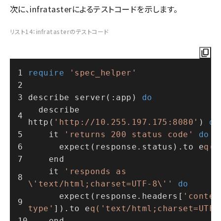
次に、infratasterによるテストコードを示します。
リスト14：infratasterのテストコード
require
'spec_helper'
describe server(:app) 
do
  describe 
http(
'http://10.255.197.175:8080'
) 
do
    it 
'returns 200 status code'
do
      expect(response.status).to e
q(2
    end
    it 
'responds as 
\'text/html;charset=UTF-8\''
do
      expect(response.headers[
'conten
type'
]).to e
q('text/html;charset=UTF-
    end