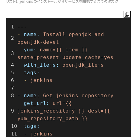
リスト1：jenkinsのインストールからサービスを開始するまでのタスク
---
-
name:
Install
openjdk
and
openjdk-devel
yum:
name={{
item
}}
state=present
update_cache=yes
with_items:
openjdk_items
tags:
-
jenkins
-
name:
Get
jenkins
repository
get_url:
url={{
jenkins_repository
}}
dest={{
yum_repository_path
}}
tags:
-
jenkins