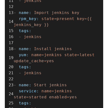
-
jenkins
-
name:
Import
jenkins
key
rpm_key:
state=present
key={{
jenkins_key
}}
tags:
-
jenkins
-
name:
Install
jenkins
yum:
name=jenkins
state=latest
update_cache=yes
tags:
-
jenkins
-
name:
Start
jenkins
service:
name=jenkins
state=started
enabled=yes
tags: