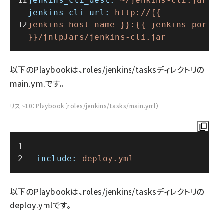
jenkins_cli_dest:
~/jenkins-cli.jar
jenkins_cli_url:
http://{{
jenkins_host_name
}}:{{
jenkins_port
}}/jnlpJars/jenkins-cli.jar
以下のPlaybookは、roles/jenkins/tasksディレクトリの
main.ymlです。
リスト10：Playbook（roles/jenkins/tasks/main.yml）
---
-
include:
deploy.yml
以下のPlaybookは、roles/jenkins/tasksディレクトリの
deploy.ymlです。