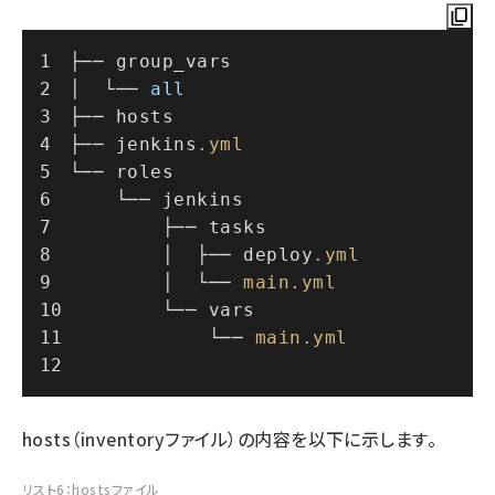
├── group_vars
│  └── 
all
├── hosts
├── jenkins
.yml
└── roles
    └── jenkins
        ├── tasks
        │  ├── deploy
.yml
        │  └── 
main
.yml
        └── vars
            └── 
main
.yml
hosts（inventoryファイル）の内容を以下に示します。
リスト6：hostsファイル