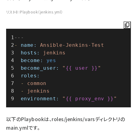
リスト8：Playbook（jenkins.yml）
---
-
name:
Ansible-Jenkins-Test
hosts:
jenkins
become:
yes
become_user:
"
{{ user }}
"
roles:
-
common
-
jenkins
environment:
"
{{ proxy_env }}
"
以下のPlaybookは、roles/jenkins/varsディレクトリの
main.ymlです。