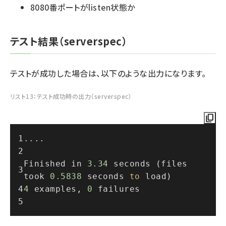
8080番ポートがlisten状態か
テスト結果（serverspec）
テストが成功した場合は、以下のような出力になります。
リスト13：テスト成功時の出力（serverspec）
....
Finished in 
3.34
 seconds (files 
took 
0.5838
 seconds 
to
 load)
4
 examples, 
0
 failures