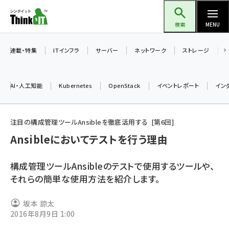
メ
Think IT（シンクイット）
イ
検索
MENU
ン
コ
連載・特集
ITインフラ
サーバー
ネットワーク
ストレージ
ン
テ
AI・人工知能
Kubernetes
OpenStack
イベントレポート
イン
ン
ツ
ai (2513)
に
注目の構成管理ツールAnsibleを徹底活用する
第
6
回
加藤銘のチーム貢献～仲間と築いた勝利の絆～ (2338)
移
Ansibleにおいてテストを行う理由
動
iot女子会 (2299)
構成管理ツールAnsibleのテストで使用するツールや、
北海道をのんびり旅する晴山佳須夫のヒント集！ (2060)
それらの簡単な使用方法を紹介します。
drupal (1973)
坂本 諒太
genai (1501)
2016年8月9日 1:00
abc123 (1376)