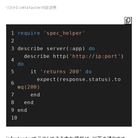
リスト3：infratasterの記述例
require
'spec_helper'
describe server(:app) 
do
  describe http(
'http://ip:port'
) 
do
    it 
'returns 200'
do
      expect(response.status).to 
e
q(200)
    end
  end
end