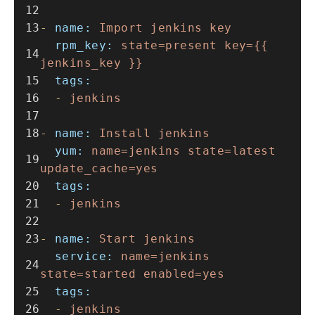
-
name:
Import
jenkins
key
rpm_key:
state=present
key={{
jenkins_key
}}
tags:
-
jenkins
-
name:
Install
jenkins
yum:
name=jenkins
state=latest
update_cache=yes
tags:
-
jenkins
-
name:
Start
jenkins
service:
name=jenkins
state=started
enabled=yes
tags:
-
jenkins