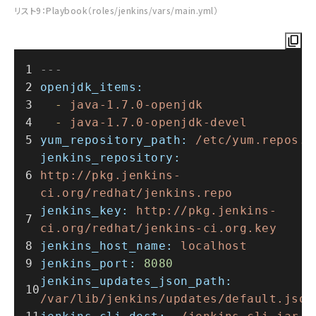
リスト9：Playbook（roles/jenkins/vars/main.yml）
---
openjdk_items:
-
java-1.7.0-openjdk
-
java-1.7.0-openjdk-devel
yum_repository_path:
/etc/yum.repos.d
jenkins_repository:
http://pkg.jenkins-
ci.org/redhat/jenkins.repo
jenkins_key:
http://pkg.jenkins-
ci.org/redhat/jenkins-ci.org.key
jenkins_host_name:
localhost
jenkins_port:
8080
jenkins_updates_json_path:
/var/lib/jenkins/updates/default.json