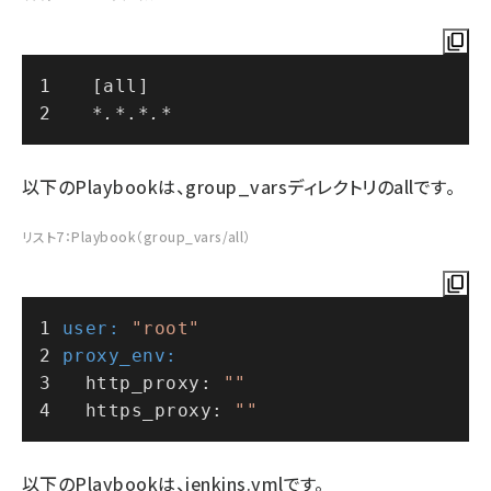
[all]
*.*
.
*.*
以下のPlaybookは、group_varsディレクトリのallです。
リスト7：Playbook（group_vars/all）
user:
"root"
proxy_env:
  http_proxy: 
""
  https_proxy: 
""
以下のPlaybookは、jenkins.ymlです。