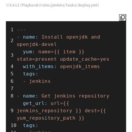
リスト11：Playbook（roles/jenkins/tasks/deploy.yml）
---
-
name:
Install
openjdk
and
openjdk-devel
yum:
name={{
item
}}
state=present
update_cache=yes
with_items:
openjdk_items
tags:
-
jenkins
-
name:
Get
jenkins
repository
get_url:
url={{
jenkins_repository
}}
dest={{
yum_repository_path
}}
tags: