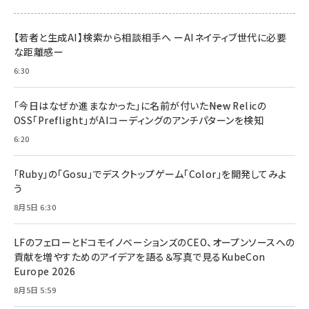
【若者と生成AI】検索から相談相手へ ーAIネイティブ世代に必要
な距離感ー
6:30
「今日はなぜか進まなかった」に名前が付いた――New Relicの
OSS「Preflight」がAIコーディングのアンチパターンを検知
6:20
「Ruby」の「Gosu」でデスクトップゲーム「Color」を開発してみよ
う
8月5日 6:30
LFのフェローとドコモイノベーションズのCEO、オープンソースへの
貢献を増やすためのアイデアを語る＆写真で見るKubeCon
Europe 2026
8月5日 5:59