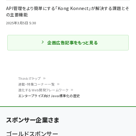
API管理をより簡単にする「Kong Konnect」が解決する課題とそ
の主要機能
2025年3月5日 5:30
企画広告記事をもっと見る
Think ITトップ
連載・特集コーナー一覧
パ
進化するWeb開発フレームワーク
エンタープライズ向けJava標準化の歴史
ン
く
ず
スポンサー企業さま
ゴールドスポンサー