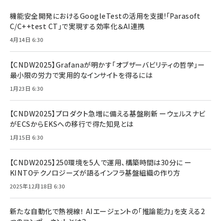
機能安全開発におけるGoogleTestの活用を支援!「Parasoft
C/C++test CT」で実現する効率化＆AI連携
4月14日 6:30
【CNDW2025】Grafanaが明かす「オブザーバビリティの哲学」ー
最小限の労力で実用的なインサイトを得るには
1月23日 6:30
【CNDW2025】プロダクト急増に備える基盤刷新 ーウェルスナビ
がECSからEKSへの移行で得た知見とは
1月15日 6:30
【CNDW2025】250環境を5人で運用、構築時間は30分に ー
KINTOテクノロジーズが語るインフラ基盤組織の作り方
2025年12月18日 6:30
新たな自動化で熱視線！ AIエージェントの「推論能力」を支える2