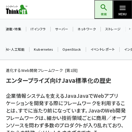
メ
Think IT（シンクイット）
イ
検索
MENU
ン
コ
連載・特集
ITインフラ
サーバー
ネットワーク
ストレージ
ン
テ
AI・人工知能
Kubernetes
OpenStack
イベントレポート
イン
ン
ツ
ai (2475)
に
進化するWeb開発フレームワーク
第
1
回
加藤銘のチーム貢献～仲間と築いた勝利の絆～ (2297)
移
エンタープライズ向けJava標準化の歴史
動
iot女子会 (2248)
企業情報システムを支えるJavaJavaでWebアプリ
北海道をのんびり旅する晴山佳須夫のヒント集！ (2008)
ケーションを開発する際にフレームワークを利用するこ
とは、すでに当たり前になっています。JavaのWeb開発
drupal (1929)
フレームワークは、細かい技術領域ごとに商用／オープ
genai (1468)
ンソースを問わず多数のプロダクトが入り乱れており、
abc123 (1341)