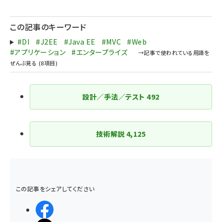
ペー
ジ
この記事のキーワード
送
#DI
#J2EE
#Java EE
#MVC
#Web
り
#アプリケーション
#エンタープライズ
設計／手法／テスト
492
技術解説
4,125
この記事をシェアしてください
シェアする