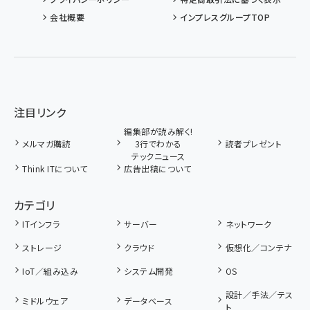
会社概要
インプレスグループTOP
注目リンク
編集部が読み解く!
メルマガ購読
3行でわかる
読者プレゼント
テックニュース
Think ITについて
広告出稿について
カテゴリ
ITインフラ
サーバー
ネットワーク
ストレージ
クラウド
仮想化／コンテナ
IoT／組み込み
システム開発
OS
設計／手法／テス
ミドルウェア
データベース
ト