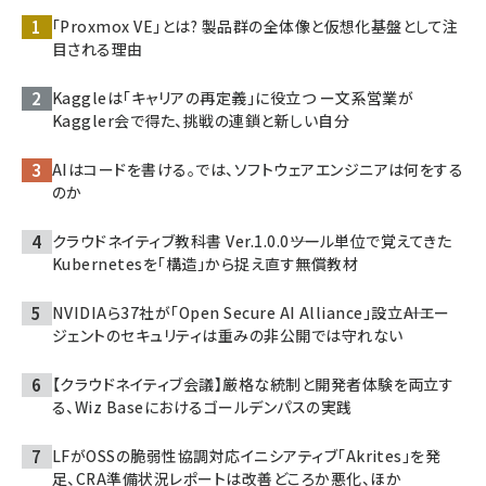
「Proxmox VE」とは? 製品群の全体像と仮想化基盤として注
目される理由
Kaggleは「キャリアの再定義」に役立つ ー文系営業が
Kaggler会で得た、挑戦の連鎖と新しい自分
AIはコードを書ける。では、ソフトウェアエンジニアは何をする
のか
クラウドネイティブ教科書 Ver.1.0.0――ツール単位で覚えてきた
Kubernetesを「構造」から捉え直す無償教材
NVIDIAら37社が「Open Secure AI Alliance」設立――AIエー
ジェントのセキュリティは重みの非公開では守れない
【クラウドネイティブ会議】厳格な統制と開発者体験を両立す
る、Wiz Baseにおけるゴールデンパスの実践
LFがOSSの脆弱性協調対応イニシアティブ「Akrites」を発
足、CRA準備状況レポートは改善どころか悪化、ほか