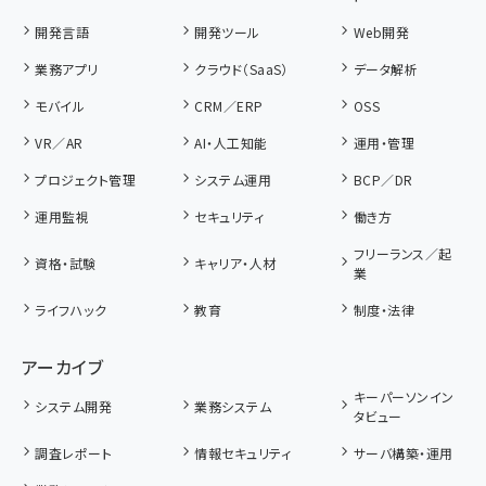
開発言語
開発ツール
Web開発
業務アプリ
クラウド（SaaS）
データ解析
モバイル
CRM／ERP
OSS
VR／AR
AI・人工知能
運用・管理
プロジェクト管理
システム運用
BCP／DR
運用監視
セキュリティ
働き方
フリーランス／起
資格・試験
キャリア・人材
業
ライフハック
教育
制度・法律
アーカイブ
キーパーソンイン
システム開発
業務システム
タビュー
調査レポート
情報セキュリティ
サーバ構築・運用