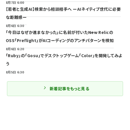
8月7日 6:00
【若者と生成AI】検索から相談相手へ ーAIネイティブ世代に必要
な距離感ー
8月6日 6:30
「今日はなぜか進まなかった」に名前が付いた――New Relicの
OSS「Preflight」がAIコーディングのアンチパターンを検知
8月6日 6:20
「Ruby」の「Gosu」でデスクトップゲーム「Color」を開発してみよ
う
8月5日 6:30
新着記事をもっと見る