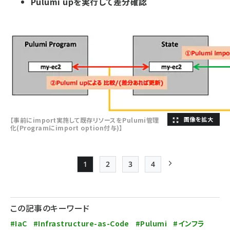
Pulumi upを実行して差分確認
【事前にimport実施して既存リソースをPulumi管理
化(Programにimport option付与)】
1
2
3
4
Page
Page
Page
Page
次ページ
ペー
ジ
この記事のキーワード
送
#IaC
#Infrastructure-as-Code
#Pulumi
#インフラ