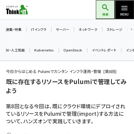
メ
Think IT（シンクイット）
イ
検索
MENU
ン
コ
連載・特集
ITインフラ
サーバー
ネットワーク
ストレージ
ン
テ
AI・人工知能
Kubernetes
OpenStack
イベントレポート
イン
ン
ツ
ai (2508)
に
今日からはじめる Pulumiでカンタン インフラ運用・管理
第
8
回
加藤銘のチーム貢献～仲間と築いた勝利の絆～ (2329)
移
既に存在するリソースをPulumiで管理してみ
動
よう
iot女子会 (2295)
北海道をのんびり旅する晴山佳須夫のヒント集！ (2050)
第8回となる今回は、既にクラウド環境にデプロイされ
drupal (1966)
ているリソースをPulumiで管理(import)する方法に
ついて、ハンズオンで実践していきます。
genai (1494)
abc123 (1371)