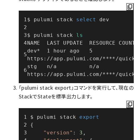
$ pulumi stack 
select
 dev
$ pulumi stack 
ls
NAME  LAST UPDATE  RESOURCE COUNT 
dev*  1 hour ago   5               
https://app.pulumi.com/****/quicks
stg   n/a          n/a             
https://app.pulumi.com/****/quicks
「pulumi stack export」コマンドを実行して、現在の
StackでStateを標準出力します。
$ pulumi stack 
export
{
"version"
: 
3
,