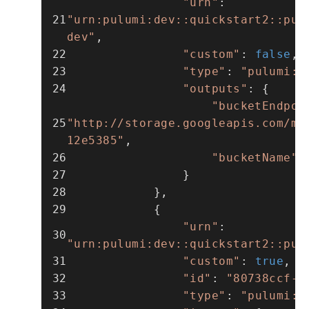
"urn"
: 
"urn:pulumi:dev::quickstart2::pul
dev"
,
"custom"
: 
false
,
"type"
: 
"pulumi:p
"outputs"
: {
"bucketEndpoi
"http://storage.googleapis.com/my
12e5385"
,
"bucketName"
:
                }
            },
            {
"urn"
: 
"urn:pulumi:dev::quickstart2::pul
"custom"
: 
true
,
"id"
: 
"80738ccf-2
"type"
: 
"pulumi:p