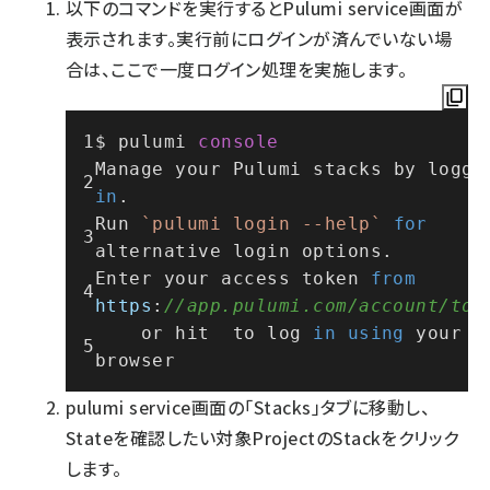
以下のコマンドを実行するとPulumi service画面が
表示されます。実行前にログインが済んでいない場
合は、ここで一度ログイン処理を実施します。
$ pulumi 
console
Manage
 your 
Pulumi
in
.
Run
`pulumi login --help`
for
alternative login options.
Enter
 your access token 
from
https
:
//app.pulumi.com/account/tok
    or hit  to log 
in
using
 your 
browser
pulumi service画面の「Stacks」タブに移動し、
Stateを確認したい対象ProjectのStackをクリック
します。