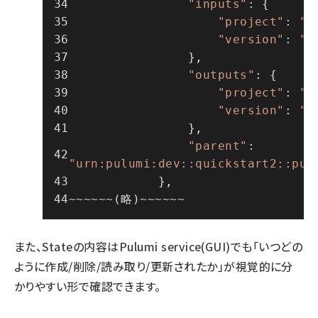
"inputs"
: {
"project"
: 
"p
"version"
: 
"6
                },
"outputs"
: {
"project"
: 
"p
"version"
: 
"6
                },
"parent"
: 
"urn:pulumi:dev::quickstart2::pul
            },
~~~~~~(略)~~~~~~
また、Stateの内容はPulumi service(GUI)でも「いつどの
ように作成/削除/読み取り/更新されたか」が視覚的に分
かりやすい形で確認できます。