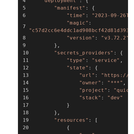
"deployment"
: {
"manifest"
: {
"time"
: 
"2023-09-26T1
"magic"
: 
"c57d2cc6e4ddc1ad908bcf42d81d3930
"version"
: 
"v3.72.2"
        },
"secrets_providers"
: {
"type"
: 
"service"
,
"state"
: {
"url"
: 
"https://a
"owner"
: 
"***"
,
"project"
: 
"quick
"stack"
: 
"dev"
            }
        },
"resources"
: [
            {