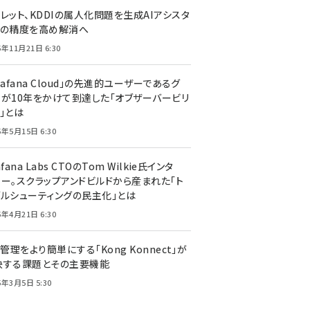
レット、KDDIの属人化問題を生成AIアシスタ
トの精度を高め解消へ
5年11月21日 6:30
rafana Cloud」の先進的ユーザーであるグ
ーが10年をかけて到達した「オブザーバービリ
」とは
5年5月15日 6:30
afana Labs CTOのTom Wilkie氏インタ
ュー。スクラップアンドビルドから産まれた「ト
ブルシューティングの民主化」とは
5年4月21日 6:30
I管理をより簡単にする「Kong Konnect」が
決する課題とその主要機能
5年3月5日 5:30