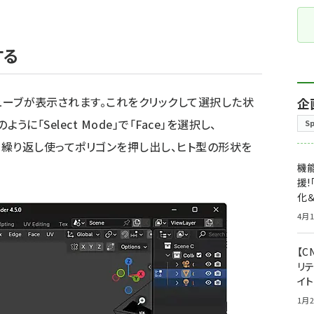
する
のキューブが表示されます。これをクリックして選択した状
企
ように「Select Mode」で「Face」を選択し、
S
」ツールを繰り返し使ってポリゴンを押し出し、ヒト型の形状を
機能
援!
化＆
4月1
【C
リ
イ
1月2