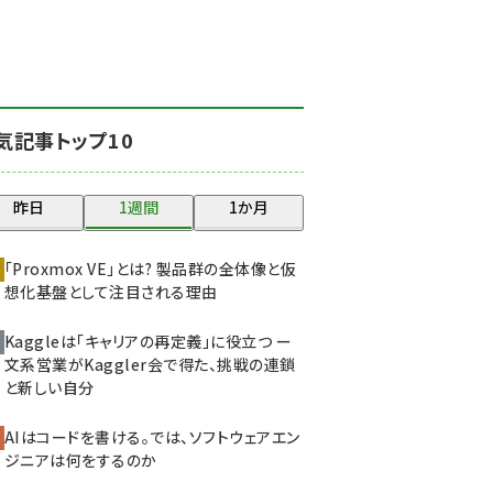
北海道をのんびり旅する
晴山佳須夫のヒント集！
(2008)
drupal (1929)
気記事トップ10
genai (1468)
abc123 (1341)
昨日
1週間
1か月
ai crunch (1340)
「Proxmox VE」とは? 製品群の全体像と仮
想化基盤として注目される理由
Kaggleは「キャリアの再定義」に役立つ ー
文系営業がKaggler会で得た、挑戦の連鎖
と新しい自分
AIはコードを書ける。では、ソフトウェアエン
ジニアは何をするのか