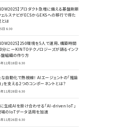
CNDW2025】プロダクト急増に備える基盤刷新
ウェルスナビがECSからEKSへの移行で得た
見とは
5日 6:30
NDW2025】250環境を5人で運用、構築時間
0分に ーKINTOテクノロジーズが語るインフ
基盤組織の作り方
5年12月18日 6:30
たな自動化で熱視線！ AIエージェントの「推論
力」を支える2つのコンポーネントとは？
5年11月28日 6:30
Tに生成AIを掛け合わせる「AI-driven IoT」
現場のIoTデータ活用を加速
5年11月26日 6:30