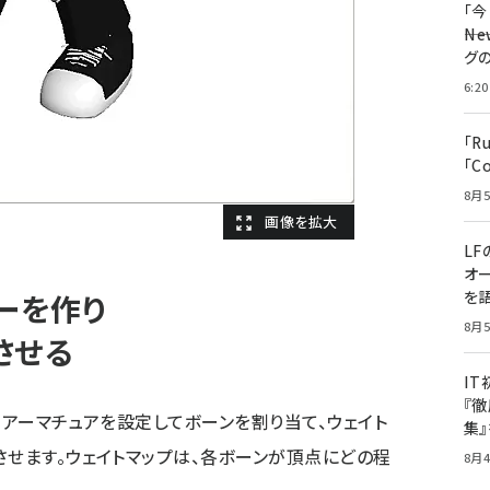
「
――
グ
6:20
「R
「C
8月5
LF
オ
を語
ターを作り
8月5
させる
I
『徹
し、アーマチュアを設定してボーンを割り当て、ウェイト
集
させます。ウェイトマップは、各ボーンが頂点にどの程
8月4