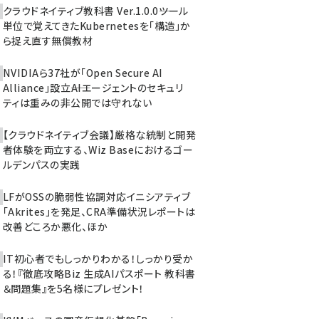
クラウドネイティブ教科書 Ver.1.0.0――ツール
単位で覚えてきたKubernetesを「構造」か
ら捉え直す無償教材
NVIDIAら37社が「Open Secure AI
Alliance」設立――AIエージェントのセキュリ
ティは重みの非公開では守れない
【クラウドネイティブ会議】厳格な統制と開発
者体験を両立する、Wiz Baseにおけるゴー
ルデンパスの実践
LFがOSSの脆弱性協調対応イニシアティブ
「Akrites」を発足、CRA準備状況レポートは
改善どころか悪化、ほか
IT初心者でもしっかりわかる！しっかり受か
る！『徹底攻略Biz 生成AIパスポート 教科書
＆問題集』を5名様にプレゼント！