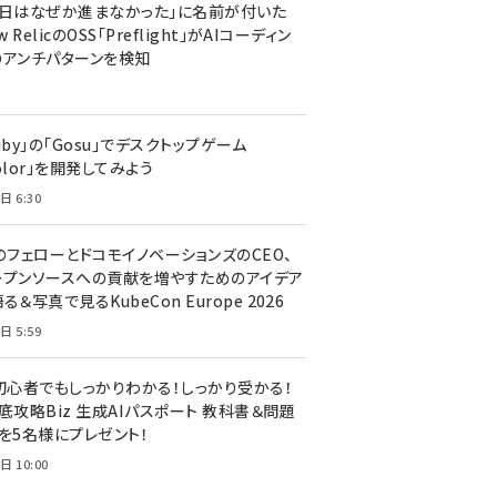
今日はなぜか進まなかった」に名前が付いた
New RelicのOSS「Preflight」がAIコーディン
のアンチパターンを検知
uby」の「Gosu」でデスクトップゲーム
olor」を開発してみよう
日 6:30
のフェローとドコモイノベーションズのCEO、
ープンソースへの貢献を増やすためのアイデア
る＆写真で見るKubeCon Europe 2026
日 5:59
T初心者でもしっかりわかる！しっかり受かる！
底攻略Biz 生成AIパスポート 教科書＆問題
』を5名様にプレゼント！
日 10:00