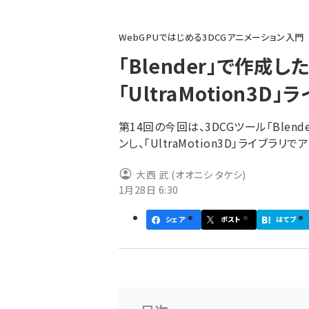
パ
WebGPUではじめる3DCGアニメーション入門
ン
「Blender」で作成
く
「UltraMotion3
ず
第14回の今回は、3DCGツール「Ble
ンし、「UltraMotion3D」ライブラ
大西 武 (オオニシ タケシ)
1月28日 6:30
シェア
ポスト
はてブ