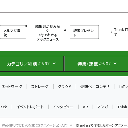
（シンクイット）
編集部が読み解
Think 
メルマガ購
く!
読者プレゼン
て
読
3行でわかる
ト
テックニュース
カテゴリ／種別
特集・連載
から探す
から探す
ネットワーク
ストレージ
クラウド
仮想化／コンテナ
Io
tack
イベントレポート
インタビュー
VR
マンガ
Thin
WebGPUではじめる3DCGアニメーション入門
「Blender」で作成したボーンアニメー