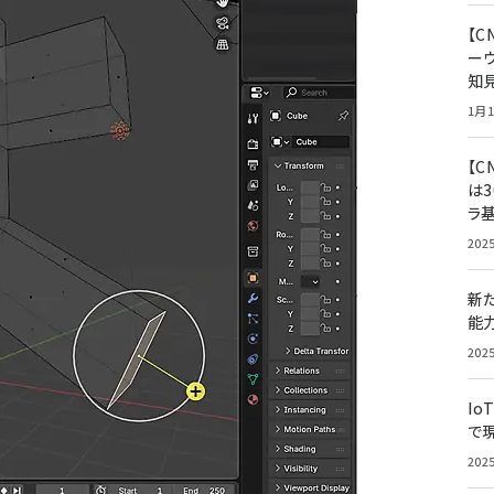
【
ー
知
1月1
【C
は3
ラ
202
新
能
202
Io
で
202