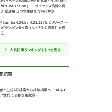
KVMベースの国産仮想化基盤「Prossione
Virtualization」——ライセンス高騰と属
人化運用、2つの課題を同時に解決
「Samba 4.24.5」「4.23.11」などリリース ─
ADドメイン乗っ取りなど6件の脆弱性を修
正
人気記事ランキングをもっと見る
着記事
者と生成AI】検索から相談相手へ ーAIネイ
ィブ世代に必要な距離感ー