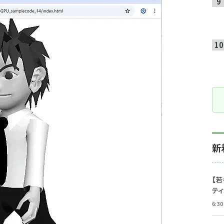
新
【若
テ
6:30