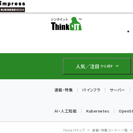
メ
イ
ソフト開発
Think IT
ン
企業IT
コ
製品導入
ン
Web担当者
EC担当者
テ
IoT・AI
ン
DCクラウド
人気／注目
から探す
研究・調査
ツ
エネルギー
に
ドローン
移
連載・特集
ITインフラ
サーバー
教育講座
動
AI・人工知能
Kubernetes
OpenS
Think ITトップ
連載・特集コーナー一覧