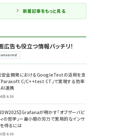
新着記事をもっと見る
画広告も役立つ情報バッチリ！
ponsored
安全開発におけるGoogleTestの活用を支
「Parasoft C/C++test CT」で実現する効率
AI連携
4日 6:30
NDW2025】Grafanaが明かす「オブザーバビ
ティの哲学」ー最小限の労力で実用的なインサ
トを得るには
3日 6:30