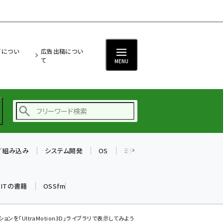
ITについ
広告出稿につい
て
MENU
T／組み込み
システム開発
OS
ミドルウェア
データベース
ai (2475)
加藤銘のチーム貢献～
k ITの書籍
OSSfm
仲間と築いた勝利の絆～
(2297)
iot女子会 (2248)
ションを「UltraMotion3D」ライブラリで表示してみよう