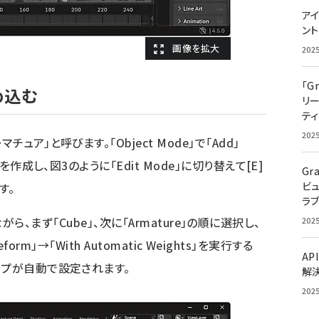
アイ
ン
ろ
202
「G
め込む
リ
ティ
202
ア」と呼びます。「Object Mode」で「Add」
を作成し、図3のように「Edit Mode」に切り替えて[E]
Gr
ビ
す。
ラ
押しながら、まず「Cube」、次に「Armature」の順に選択し、
202
Deform」→「With Automatic Weights」を実行する
AP
ップが自動で設定されます。
解
202