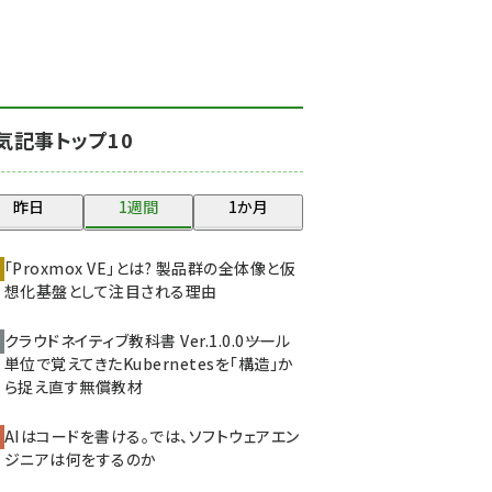
北海道をのんびり旅する
晴山佳須夫のヒント集！
(2017)
drupal (1940)
気記事トップ10
genai (1473)
ai crunch (1347)
昨日
1週間
1か月
abc123 (1346)
「Proxmox VE」とは? 製品群の全体像と仮
想化基盤として注目される理由
クラウドネイティブ教科書 Ver.1.0.0――ツール
単位で覚えてきたKubernetesを「構造」か
ら捉え直す無償教材
AIはコードを書ける。では、ソフトウェアエン
ジニアは何をするのか