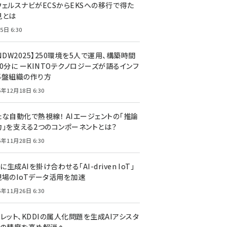
ウェルスナビがECSからEKSへの移行で得た
見とは
5日 6:30
NDW2025】250環境を5人で運用、構築時間
0分に ーKINTOテクノロジーズが語るインフ
基盤組織の作り方
5年12月18日 6:30
たな自動化で熱視線！ AIエージェントの「推論
力」を支える2つのコンポーネントとは？
5年11月28日 6:30
Tに生成AIを掛け合わせる「AI-driven IoT」
現場のIoTデータ活用を加速
5年11月26日 6:30
レット、KDDIの属人化問題を生成AIアシスタ