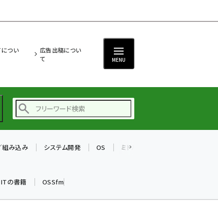
ITについ
広告出稿につい
て
MENU
T／組み込み
システム開発
OS
ミドルウェア
データベース
ai (2480)
加藤銘のチーム貢献～
k ITの書籍
OSSfm
仲間と築いた勝利の絆～
(2304)
iot女子会 (2263)