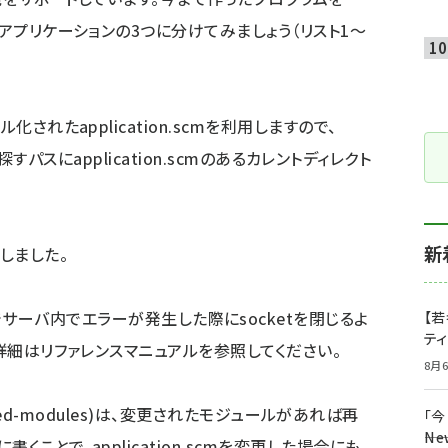
、アプリケーションの3つに分けてみましょう（リスト1～
されたapplication.scmを利用しますので、
ルを探すパスにapplication.scmのあるカレントディレクト
新
しました。
ose ....でサーバ内でエラーが発生した際にsocketを閉じるよ
【若
テ
の詳細はリファレンスマニュアルを参照してください。
8月6
dified-modules)は、変更されたモジュールがあれば再
「
――
ことで、application.scmを変更した場合にも