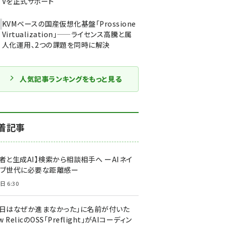
Vを正式サポート
KVMベースの国産仮想化基盤「Prossione
Virtualization」——ライセンス高騰と属
人化運用、2つの課題を同時に解決
人気記事ランキングをもっと見る
着記事
者と生成AI】検索から相談相手へ ーAIネイ
ィブ世代に必要な距離感ー
日 6:30
今日はなぜか進まなかった」に名前が付いた
New RelicのOSS「Preflight」がAIコーディン