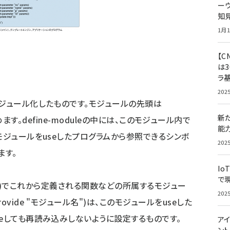
ー
知
1月1
【C
は3
ラ
202
ジュール化したものです。モジュールの先頭は
新
で始めます。define-moduleの中には、このモジュール内で
能
モジュールをuseしたプログラムから参照できるシンボ
202
ます。
Io
で
ュール名)でこれから定義される関数などの所属するモジュー
202
vide "モジュール名")は、このモジュールをuseした
seしても再読み込みしないように設定するものです。
アイ