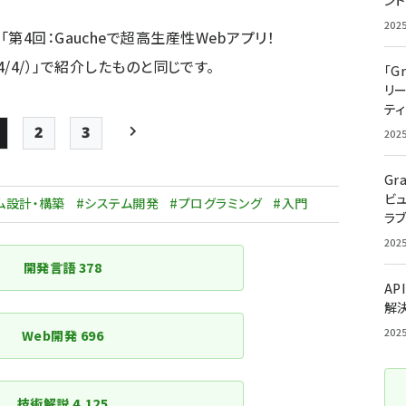
ン
202
4回：Gaucheで超高生産性Webアプリ！
4/4/
）」で紹介したものと同じです。
「G
リ
ティ
2
3
202
Page
Page
Page
次ページ
ペー
Gr
ビ
ジ
ム設計・構築
#システム開発
#プログラミング
#入門
ラ
送
202
り
開発言語
378
AP
解
202
Web開発
696
技術解説
4,125