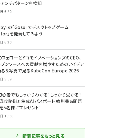
のアンチパターンを検知
日 6:20
uby」の「Gosu」でデスクトップゲーム
olor」を開発してみよう
日 6:30
のフェローとドコモイノベーションズのCEO、
ープンソースへの貢献を増やすためのアイデア
る＆写真で見るKubeCon Europe 2026
日 5:59
T初心者でもしっかりわかる！しっかり受かる！
底攻略Biz 生成AIパスポート 教科書＆問題
』を5名様にプレゼント！
日 10:00
新着記事をもっと見る