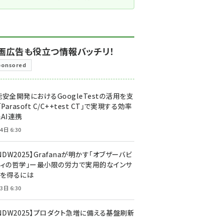
画広告も役立つ情報バッチリ！
ponsored
安全開発におけるGoogleTestの活用を支
「Parasoft C/C++test CT」で実現する効率
AI連携
4日 6:30
NDW2025】Grafanaが明かす「オブザーバビ
ティの哲学」ー最小限の労力で実用的なインサ
トを得るには
3日 6:30
CNDW2025】プロダクト急増に備える基盤刷新