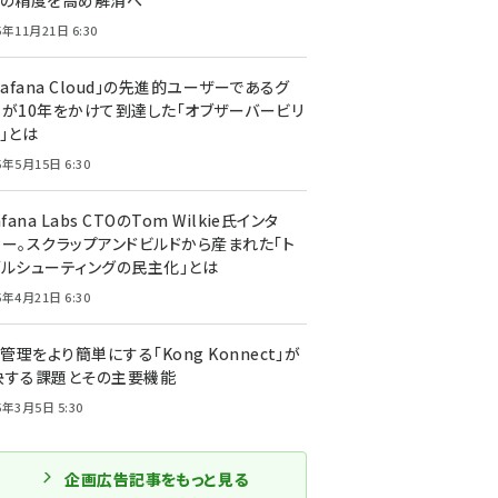
トの精度を高め解消へ
5年11月21日 6:30
rafana Cloud」の先進的ユーザーであるグ
ーが10年をかけて到達した「オブザーバービリ
」とは
5年5月15日 6:30
afana Labs CTOのTom Wilkie氏インタ
ュー。スクラップアンドビルドから産まれた「ト
ブルシューティングの民主化」とは
5年4月21日 6:30
I管理をより簡単にする「Kong Konnect」が
決する課題とその主要機能
5年3月5日 5:30
企画広告記事をもっと見る