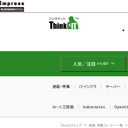
メ
イ
ソフト開発
Think IT
ン
企業IT
コ
製品導入
ン
Web担当者
EC担当者
テ
IoT・AI
ン
DCクラウド
人気／注目
から探す
研究・調査
ツ
エネルギー
に
ドローン
移
連載・特集
ITインフラ
サーバー
教育講座
動
AI・人工知能
Kubernetes
OpenS
Think ITトップ
連載・特集コーナー一覧