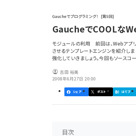
パ
Gaucheでプログラミング！
第
5
回
ン
GaucheでCOOLなW
く
ず
モジュールの利用 前回は、Webアプ
させるテンプレートエンジンを紹介しまし
強化していきましょう。今回もソースコードがダ
吉田 裕美
2008年6月27日 20:00
シェア
ポスト
はてブ
目次