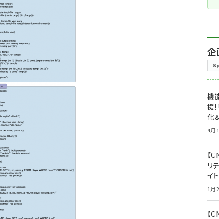
企
S
機能
援!
化＆
4月1
【C
リ
イ
1月2
【