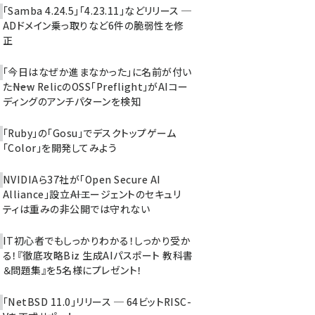
「Samba 4.24.5」「4.23.11」などリリース ─
ADドメイン乗っ取りなど6件の脆弱性を修
正
「今日はなぜか進まなかった」に名前が付い
た――New RelicのOSS「Preflight」がAIコー
ディングのアンチパターンを検知
「Ruby」の「Gosu」でデスクトップゲーム
「Color」を開発してみよう
NVIDIAら37社が「Open Secure AI
Alliance」設立――AIエージェントのセキュリ
ティは重みの非公開では守れない
IT初心者でもしっかりわかる！しっかり受か
る！『徹底攻略Biz 生成AIパスポート 教科書
＆問題集』を5名様にプレゼント！
「NetBSD 11.0」リリース ─ 64ビットRISC-