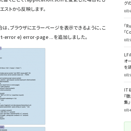
グ
エストから反映します。
8月6
「R
合は、ブラウザにエラーページを表示できるように、こ
「C
t-error e) error-page ...を追加しました。
8月5
LF
オ
を語
8月5
I
『徹
集
8月4