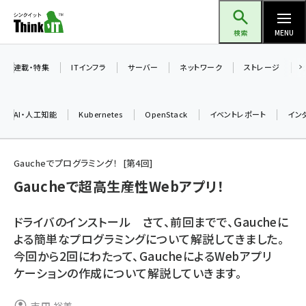
メ
Think IT（シンクイット）
イ
検索
MENU
ン
コ
連載・特集
ITインフラ
サーバー
ネットワーク
ストレージ
ン
テ
AI・人工知能
Kubernetes
OpenStack
イベントレポート
イン
ン
ツ
ai (2486)
に
Gaucheでプログラミング！
第
4
回
加藤銘のチーム貢献～仲間と築いた勝利の絆～ (2308)
移
Gaucheで超高生産性Webアプリ！
動
iot女子会 (2273)
ドライバのインストール さて、前回までで、Gaucheに
北海道をのんびり旅する晴山佳須夫のヒント集！ (2025)
よる簡単なプログラミングについて解説してきました。
今回から2回にわたって、GaucheによるWebアプリ
drupal (1947)
ケーションの作成について解説していきます。
genai (1477)
abc123 (1352)