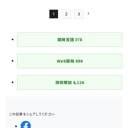
1
2
3
Page
Page
Page
次ページ
ペー
ジ
開発言語
378
送
り
Web開発
696
技術解説
4,126
この記事をシェアしてください
シェアする