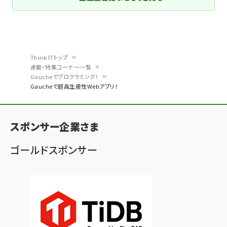
Think ITトップ
連載・特集コーナー一覧
パ
Gaucheでプログラミング！
Gaucheで超高生産性Webアプリ！
ン
く
ず
スポンサー企業さま
ゴールドスポンサー