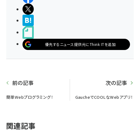
ポストする
>ブクマする
noteで書く
優先するニュース提供元にThink ITを追加
前の記事
次の記事
簡単Webプログラミング！
GaucheでCOOLなWebアプリ！
関連記事