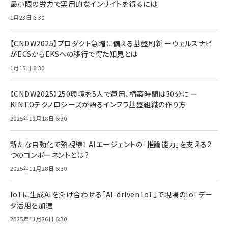
最小限の労力で実用的なインサイトを得るには
1月23日 6:30
【CNDW2025】プロダクト急増に備える基盤刷新 ーウェルスナビ
がECSからEKSへの移行で得た知見とは
1月15日 6:30
【CNDW2025】250環境を5人で運用、構築時間は30分に ー
KINTOテクノロジーズが語るインフラ基盤組織の作り方
2025年12月18日 6:30
新たな自動化で熱視線！ AIエージェントの「推論能力」を支える2
つのコンポーネントとは？
2025年11月28日 6:30
IoTに生成AIを掛け合わせる「AI-driven IoT」で現場のIoTデー
タ活用を加速
2025年11月26日 6:30