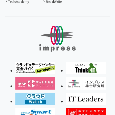
TechAcademy
ReadWrite