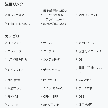
注目リンク
編集部が読み解く!
メルマガ購読
3行でわかる
読者プレゼント
テックニュース
Think ITについて
広告出稿について
カテゴリ
ITインフラ
サーバー
ネットワーク
ストレージ
クラウド
仮想化／コンテナ
IoT／組み込み
システム開発
OS
設計／手法／テス
ミドルウェア
データベース
ト
開発言語
開発ツール
Web開発
業務アプリ
クラウド（SaaS）
データ解析
モバイル
CRM／ERP
OSS
VR／AR
AI・人工知能
運用・管理