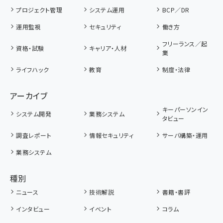
プロジェクト管理
システム運用
BCP／DR
運用監視
セキュリティ
働き方
フリーランス／起
資格・試験
キャリア・人材
業
ライフハック
教育
制度・法律
アーカイブ
キーパーソンイン
システム開発
業務システム
タビュー
調査レポート
情報セキュリティ
サーバ構築・運用
業務システム
種別
ニュース
技術解説
書籍・書評
インタビュー
イベント
コラム