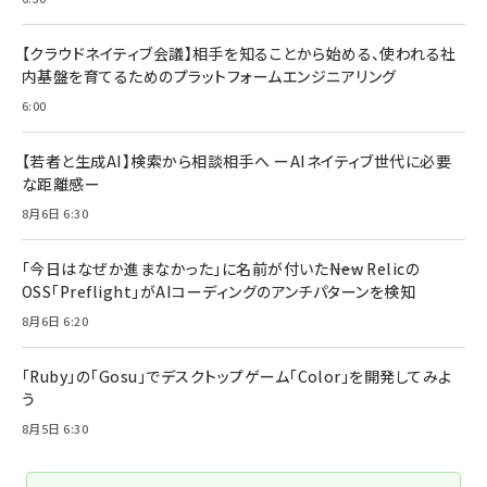
【クラウドネイティブ会議】相手を知ることから始める、使われる社
内基盤を育てるためのプラットフォームエンジニアリング
6:00
【若者と生成AI】検索から相談相手へ ーAIネイティブ世代に必要
な距離感ー
8月6日 6:30
「今日はなぜか進まなかった」に名前が付いた――New Relicの
OSS「Preflight」がAIコーディングのアンチパターンを検知
8月6日 6:20
「Ruby」の「Gosu」でデスクトップゲーム「Color」を開発してみよ
う
8月5日 6:30