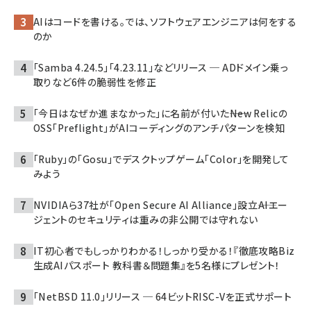
AIはコードを書ける。では、ソフトウェアエンジニアは何をする
のか
「Samba 4.24.5」「4.23.11」などリリース ─ ADドメイン乗っ
取りなど6件の脆弱性を修正
「今日はなぜか進まなかった」に名前が付いた――New Relicの
OSS「Preflight」がAIコーディングのアンチパターンを検知
「Ruby」の「Gosu」でデスクトップゲーム「Color」を開発して
みよう
NVIDIAら37社が「Open Secure AI Alliance」設立――AIエー
ジェントのセキュリティは重みの非公開では守れない
IT初心者でもしっかりわかる！しっかり受かる！『徹底攻略Biz
生成AIパスポート 教科書＆問題集』を5名様にプレゼント！
「NetBSD 11.0」リリース ─ 64ビットRISC-Vを正式サポート