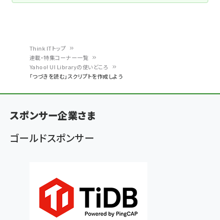
Think ITトップ
連載・特集コーナー一覧
パ
Yahoo! UI Libraryの使いどころ
「つづきを読む」スクリプトを作成しよう
ン
く
ず
スポンサー企業さま
ゴールドスポンサー