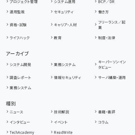
プロジェクト管理
システム運用
BCP／DR
運用監視
セキュリティ
働き方
フリーランス／起
資格・試験
キャリア・人材
業
ライフハック
教育
制度・法律
アーカイブ
キーパーソンイン
システム開発
業務システム
タビュー
調査レポート
情報セキュリティ
サーバ構築・運用
業務システム
種別
ニュース
技術解説
書籍・書評
インタビュー
イベント
コラム
TechAcademy
ReadWrite