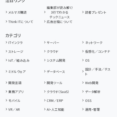
注目リンク
編集部が読み解く!
メルマガ購読
3行でわかる
読者プレゼント
テックニュース
Think ITについて
広告出稿について
カテゴリ
ITインフラ
サーバー
ネットワーク
ストレージ
クラウド
仮想化／コンテナ
IoT／組み込み
システム開発
OS
設計／手法／テス
ミドルウェア
データベース
ト
開発言語
開発ツール
Web開発
業務アプリ
クラウド（SaaS）
データ解析
モバイル
CRM／ERP
OSS
VR／AR
AI・人工知能
運用・管理