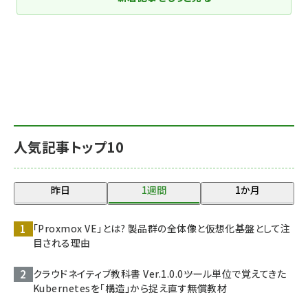
人気記事トップ10
昨日
1週間
1か月
「Proxmox VE」とは? 製品群の全体像と仮想化基盤として注
目される理由
クラウドネイティブ教科書 Ver.1.0.0――ツール単位で覚えてきた
Kubernetesを「構造」から捉え直す無償教材