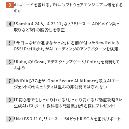
AIはコードを書ける。では、ソフトウェアエンジニアは何をする
のか
「Samba 4.24.5」「4.23.11」などリリース ─ ADドメイン乗っ
取りなど6件の脆弱性を修正
「今日はなぜか進まなかった」に名前が付いた――New Relicの
OSS「Preflight」がAIコーディングのアンチパターンを検知
「Ruby」の「Gosu」でデスクトップゲーム「Color」を開発して
みよう
NVIDIAら37社が「Open Secure AI Alliance」設立――AIエー
ジェントのセキュリティは重みの非公開では守れない
IT初心者でもしっかりわかる！しっかり受かる！『徹底攻略Biz
生成AIパスポート 教科書＆問題集』を5名様にプレゼント！
「NetBSD 11.0」リリース ─ 64ビットRISC-Vを正式サポート