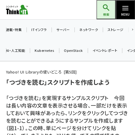
メ
Think IT（シンクイット）
イ
検索
MENU
ン
コ
連載・特集
ITインフラ
サーバー
ネットワーク
ストレージ
ン
テ
AI・人工知能
Kubernetes
OpenStack
イベントレポート
イン
ン
ツ
ai (2486)
に
Yahoo! UI Libraryの使いどころ
第
5
回
加藤銘のチーム貢献～仲間と築いた勝利の絆～ (2308)
移
「つづきを読む」スクリプトを作成しよう
動
iot女子会 (2273)
「つづきを読む」を実現するサンプルスクリプト 今回
北海道をのんびり旅する晴山佳須夫のヒント集！ (2025)
は長い内容の文章を表示させる場合、一部だけを表示
しておいて興味があったら、リンクをクリックしてつづき
drupal (1947)
を読むことができるようにするサンプルを作成します
genai (1477)
（図1-1）。この時、単にページを分けてリンクを貼
abc123 (1352)