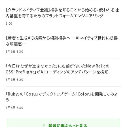
【クラウドネイティブ会議】相手を知ることから始める、使われる社
内基盤を育てるためのプラットフォームエンジニアリング
6:00
【若者と生成AI】検索から相談相手へ ーAIネイティブ世代に必要
な距離感ー
8月6日 6:30
「今日はなぜか進まなかった」に名前が付いた――New Relicの
OSS「Preflight」がAIコーディングのアンチパターンを検知
8月6日 6:20
「Ruby」の「Gosu」でデスクトップゲーム「Color」を開発してみよ
う
8月5日 6:30
新着記事をもっと見る