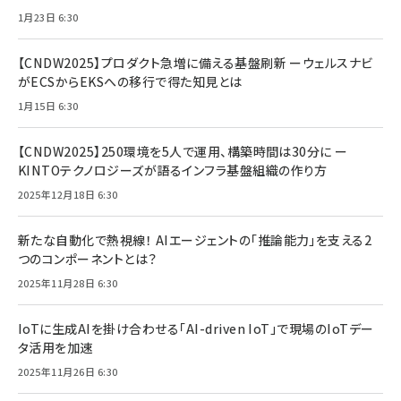
1月23日 6:30
【CNDW2025】プロダクト急増に備える基盤刷新 ーウェルスナビ
がECSからEKSへの移行で得た知見とは
1月15日 6:30
【CNDW2025】250環境を5人で運用、構築時間は30分に ー
KINTOテクノロジーズが語るインフラ基盤組織の作り方
2025年12月18日 6:30
新たな自動化で熱視線！ AIエージェントの「推論能力」を支える2
つのコンポーネントとは？
2025年11月28日 6:30
IoTに生成AIを掛け合わせる「AI-driven IoT」で現場のIoTデー
タ活用を加速
2025年11月26日 6:30