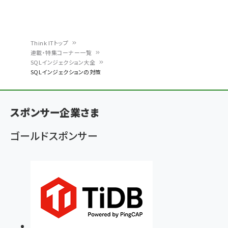
Think ITトップ
連載・特集コーナー一覧
パ
SQLインジェクション大全
SQLインジェクションの対策
ン
く
ず
スポンサー企業さま
ゴールドスポンサー