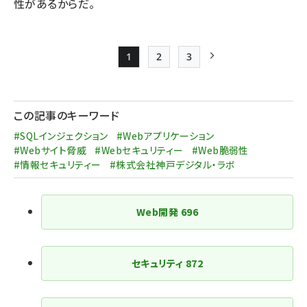
性があるからだ。
1
2
3
Page
Page
Page
次ページ
ペー
ジ
この記事のキーワード
送
#SQLインジェクション
#Webアプリケーション
り
#Webサイト脅威
#Webセキュリティー
#Web脆弱性
#情報セキュリティー
#株式会社神戸デジタル・ラボ
Web開発
696
セキュリティ
872