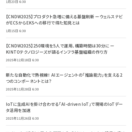
1月23日 6:30
【CNDW2025】プロダクト急増に備える基盤刷新 ーウェルスナビ
がECSからEKSへの移行で得た知見とは
1月15日 6:30
【CNDW2025】250環境を5人で運用、構築時間は30分に ー
KINTOテクノロジーズが語るインフラ基盤組織の作り方
2025年12月18日 6:30
新たな自動化で熱視線！ AIエージェントの「推論能力」を支える2
つのコンポーネントとは？
2025年11月28日 6:30
IoTに生成AIを掛け合わせる「AI-driven IoT」で現場のIoTデー
タ活用を加速
2025年11月26日 6:30