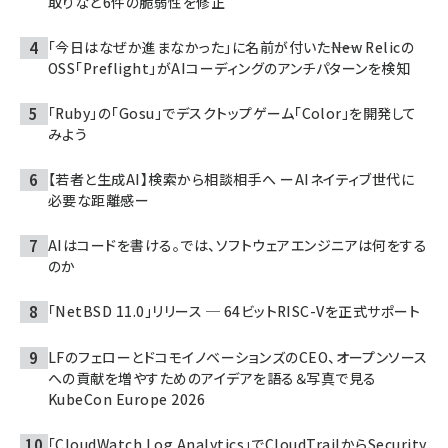
取りなど6件の脆弱性を修正
「今日はなぜか進まなかった」に名前が付いた――New Relicの
OSS「Preflight」がAIコーディングのアンチパターンを検知
「Ruby」の「Gosu」でデスクトップゲーム「Color」を開発して
みよう
【若者と生成AI】検索から相談相手へ ーAIネイティブ世代に
必要な距離感ー
AIはコードを書ける。では、ソフトウェアエンジニアは何をする
のか
「NetBSD 11.0」リリース ─ 64ビットRISC-Vを正式サポート
LFのフェローとドコモイノベーションズのCEO、オープンソース
への貢献を増やすためのアイデアを語る＆写真で見る
KubeCon Europe 2026
「CloudWatch Log Analytics」でCloudTrailからSecurity