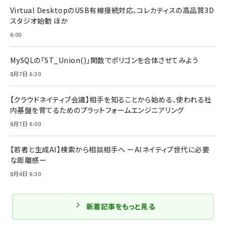
Virtual DesktopのUSB有線接続対応、コレカティスの高品質3D
スタジオ始動 ほか
6:00
MySQLの「ST_Union()」関数でポリゴンを合体させてみよう
8月7日 6:30
【クラウドネイティブ会議】相手を知ることから始める、使われる社
内基盤を育てるためのプラットフォームエンジニアリング
8月7日 6:00
【若者と生成AI】検索から相談相手へ ーAIネイティブ世代に必要
な距離感ー
8月6日 6:30
新着記事をもっと見る