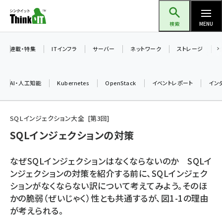
メ
Think IT（シンクイット）
イ
検索
MENU
ン
コ
連載・特集
ITインフラ
サーバー
ネットワーク
ストレージ
ン
テ
AI・人工知能
Kubernetes
OpenStack
イベントレポート
イン
ン
ツ
ai (2524)
に
SQLインジェクション大全
第
3
回
加藤銘のチーム貢献～仲間と築いた勝利の絆～ (2352)
移
SQLインジェクションの対策
動
iot女子会 (2305)
なぜSQLインジェクションはなくならないのか SQLイ
北海道をのんびり旅する晴山佳須夫のヒント集！ (2072)
ンジェクションの対策を紹介する前に、SQLインジェク
ションがなくならない訳について考えてみよう。そのほ
drupal (1984)
かの脆弱（ぜいじゃく）性とも共通するが、図1-1の理由
genai (1506)
が考えられる。
abc123 (1382)