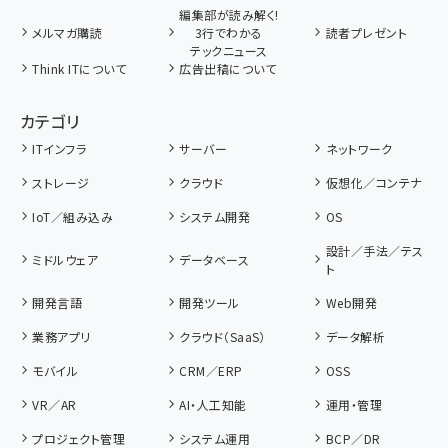
編集部が読み解く!
メルマガ購読
3行でわかる
読者プレゼント
テックニュース
Think ITについて
広告出稿について
カテゴリ
ITインフラ
サーバー
ネットワーク
ストレージ
クラウド
仮想化／コンテナ
IoT／組み込み
システム開発
OS
設計／手法／テス
ミドルウェア
データベース
ト
開発言語
開発ツール
Web開発
業務アプリ
クラウド（SaaS）
データ解析
モバイル
CRM／ERP
OSS
VR／AR
AI・人工知能
運用・管理
プロジェクト管理
システム運用
BCP／DR