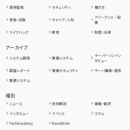
運用監視
セキュリティ
働き方
フリーランス／起
資格・試験
キャリア・人材
業
ライフハック
教育
制度・法律
アーカイブ
キーパーソンイン
システム開発
業務システム
タビュー
調査レポート
情報セキュリティ
サーバ構築・運用
業務システム
種別
ニュース
技術解説
書籍・書評
インタビュー
イベント
コラム
TechAcademy
ReadWrite