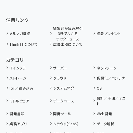
注目リンク
編集部が読み解く!
メルマガ購読
3行でわかる
読者プレゼント
テックニュース
Think ITについて
広告出稿について
カテゴリ
ITインフラ
サーバー
ネットワーク
ストレージ
クラウド
仮想化／コンテナ
IoT／組み込み
システム開発
OS
設計／手法／テス
ミドルウェア
データベース
ト
開発言語
開発ツール
Web開発
業務アプリ
クラウド（SaaS）
データ解析