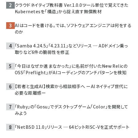
クラウドネイティブ教科書 Ver.1.0.0――ツール単位で覚えてきた
Kubernetesを「構造」から捉え直す無償教材
AIはコードを書ける。では、ソフトウェアエンジニアは何をする
のか
「Samba 4.24.5」「4.23.11」などリリース ─ ADドメイン乗っ
取りなど6件の脆弱性を修正
「今日はなぜか進まなかった」に名前が付いた――New Relicの
OSS「Preflight」がAIコーディングのアンチパターンを検知
【若者と生成AI】検索から相談相手へ ーAIネイティブ世代に
必要な距離感ー
「Ruby」の「Gosu」でデスクトップゲーム「Color」を開発して
みよう
「NetBSD 11.0」リリース ─ 64ビットRISC-Vを正式サポート