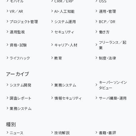
モバイル
CRM／ERP
OSS
VR／AR
AI・人工知能
運用・管理
プロジェクト管理
システム運用
BCP／DR
運用監視
セキュリティ
働き方
フリーランス／起
資格・試験
キャリア・人材
業
ライフハック
教育
制度・法律
アーカイブ
キーパーソンイン
システム開発
業務システム
タビュー
調査レポート
情報セキュリティ
サーバ構築・運用
業務システム
種別
ニュース
技術解説
書籍・書評