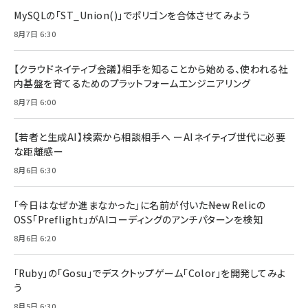
MySQLの「ST_Union()」でポリゴンを合体させてみよう
8月7日 6:30
【クラウドネイティブ会議】相手を知ることから始める、使われる社
内基盤を育てるためのプラットフォームエンジニアリング
8月7日 6:00
【若者と生成AI】検索から相談相手へ ーAIネイティブ世代に必要
な距離感ー
8月6日 6:30
「今日はなぜか進まなかった」に名前が付いた――New Relicの
OSS「Preflight」がAIコーディングのアンチパターンを検知
8月6日 6:20
「Ruby」の「Gosu」でデスクトップゲーム「Color」を開発してみよ
う
8月5日 6:30