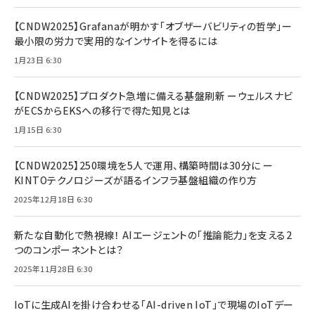
【CNDW2025】Grafanaが明かす「オブザーバビリティの哲学」ー
最小限の労力で実用的なインサイトを得るには
1月23日 6:30
【CNDW2025】プロダクト急増に備える基盤刷新 ーウェルスナビ
がECSからEKSへの移行で得た知見とは
1月15日 6:30
【CNDW2025】250環境を5人で運用、構築時間は30分に ー
KINTOテクノロジーズが語るインフラ基盤組織の作り方
2025年12月18日 6:30
新たな自動化で熱視線！ AIエージェントの「推論能力」を支える2
つのコンポーネントとは？
2025年11月28日 6:30
IoTに生成AIを掛け合わせる「AI-driven IoT」で現場のIoTデー