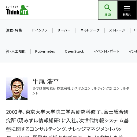
メ
Think IT（シンクイット）
イ
検索
MENU
ン
コ
連載・特集
ITインフラ
サーバー
ネットワーク
ストレージ
ン
テ
AI・人工知能
Kubernetes
OpenStack
イベントレポート
イン
ン
ツ
ai (2508)
に
牛尾 浩平
加藤銘のチーム貢献～仲間と築いた勝利の絆～ (2329)
移
みずほ情報総研株式会社 システムコンサルティング部 コンサルタ
動
iot女子会 (2295)
ント
北海道をのんびり旅する晴山佳須夫のヒント集！ (2050)
2002年、東京大学大学院工学系研究科修了、富士総合研
drupal (1966)
究所（現みずほ情報総研）に入社。次世代情報システ ム基
genai (1494)
盤に関するコンサルティング、ナレッジマネジメントパッ
abc123 (1371)