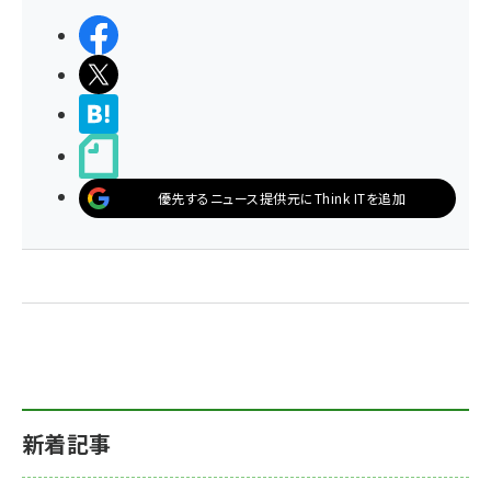
シェアする
ポストする
>ブクマする
noteで書く
優先するニュース提供元にThink ITを追加
新着記事