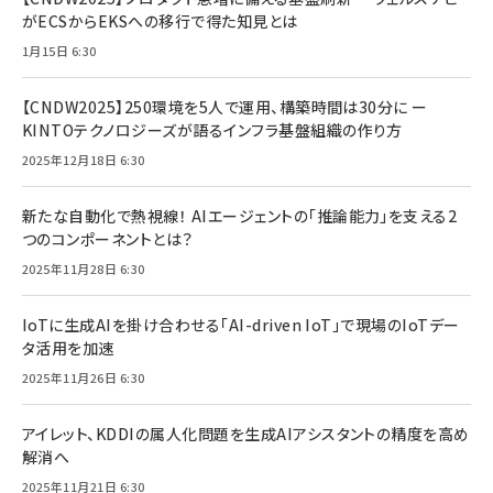
がECSからEKSへの移行で得た知見とは
1月15日 6:30
【CNDW2025】250環境を5人で運用、構築時間は30分に ー
KINTOテクノロジーズが語るインフラ基盤組織の作り方
2025年12月18日 6:30
新たな自動化で熱視線！ AIエージェントの「推論能力」を支える2
つのコンポーネントとは？
2025年11月28日 6:30
IoTに生成AIを掛け合わせる「AI-driven IoT」で現場のIoTデー
タ活用を加速
2025年11月26日 6:30
アイレット、KDDIの属人化問題を生成AIアシスタントの精度を高め
解消へ
2025年11月21日 6:30