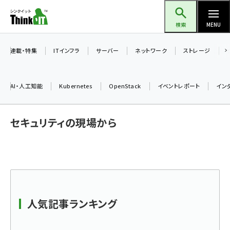
メ
Think IT（シンクイット）
イ
検索
MENU
ン
コ
連載・特集
ITインフラ
サーバー
ネットワーク
ストレージ
ン
テ
AI・人工知能
Kubernetes
OpenStack
イベントレポート
イン
ン
ツ
ai (2475)
セキュリティの現場から
に
加藤銘のチーム貢献～仲間と築いた勝利の絆～ (2297)
移
動
iot女子会 (2248)
北海道をのんびり旅する晴山佳須夫のヒント集！ (2008)
drupal (1929)
人気記事ランキング
genai (1468)
abc123 (1341)