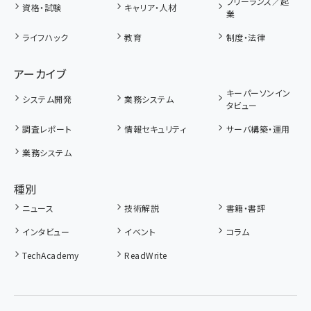
フリーランス／起
資格・試験
キャリア・人材
業
ライフハック
教育
制度・法律
アーカイブ
キーパーソンイン
システム開発
業務システム
タビュー
調査レポート
情報セキュリティ
サーバ構築・運用
業務システム
種別
ニュース
技術解説
書籍・書評
インタビュー
イベント
コラム
TechAcademy
ReadWrite