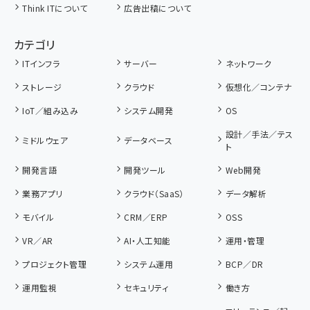
Think ITについて
広告出稿について
カテゴリ
ITインフラ
サーバー
ネットワーク
ストレージ
クラウド
仮想化／コンテナ
IoT／組み込み
システム開発
OS
設計／手法／テス
ミドルウェア
データベース
ト
開発言語
開発ツール
Web開発
業務アプリ
クラウド（SaaS）
データ解析
モバイル
CRM／ERP
OSS
VR／AR
AI・人工知能
運用・管理
プロジェクト管理
システム運用
BCP／DR
運用監視
セキュリティ
働き方