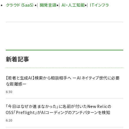
クラウド（SaaS）
開発言語
AI・人工知能
ITインフラ
新着記事
【若者と生成AI】検索から相談相手へ ーAIネイティブ世代に必要
な距離感ー
6:30
「今日はなぜか進まなかった」に名前が付いた――New Relicの
OSS「Preflight」がAIコーディングのアンチパターンを検知
6:20