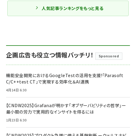
人気記事ランキングをもっと見る
企画広告も役立つ情報バッチリ！
Sponsored
機能安全開発におけるGoogleTestの活用を支援!「Parasoft
C/C++test CT」で実現する効率化＆AI連携
4月14日 6:30
【CNDW2025】Grafanaが明かす「オブザーバビリティの哲学」ー
最小限の労力で実用的なインサイトを得るには
1月23日 6:30
【CNDW2025】プロダクト急増に備える基盤刷新 ーウェルスナビ