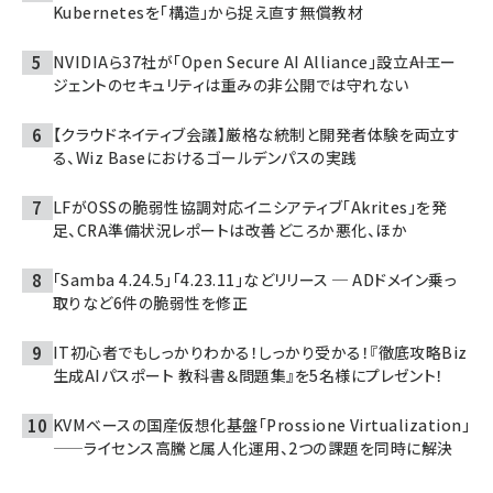
Kubernetesを「構造」から捉え直す無償教材
NVIDIAら37社が「Open Secure AI Alliance」設立――AIエー
ジェントのセキュリティは重みの非公開では守れない
【クラウドネイティブ会議】厳格な統制と開発者体験を両立す
る、Wiz Baseにおけるゴールデンパスの実践
LFがOSSの脆弱性協調対応イニシアティブ「Akrites」を発
足、CRA準備状況レポートは改善どころか悪化、ほか
「Samba 4.24.5」「4.23.11」などリリース ─ ADドメイン乗っ
取りなど6件の脆弱性を修正
IT初心者でもしっかりわかる！しっかり受かる！『徹底攻略Biz
生成AIパスポート 教科書＆問題集』を5名様にプレゼント！
KVMベースの国産仮想化基盤「Prossione Virtualization」
——ライセンス高騰と属人化運用、2つの課題を同時に解決