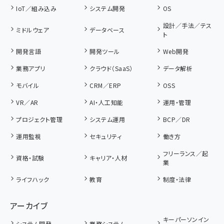
IoT／組み込み
システム開発
OS
設計／手法／テス
ミドルウェア
データベース
ト
開発言語
開発ツール
Web開発
業務アプリ
クラウド（SaaS）
データ解析
モバイル
CRM／ERP
OSS
VR／AR
AI・人工知能
運用・管理
プロジェクト管理
システム運用
BCP／DR
運用監視
セキュリティ
働き方
フリーランス／起
資格・試験
キャリア・人材
業
ライフハック
教育
制度・法律
アーカイブ
キーパーソンイン
システム開発
業務システム