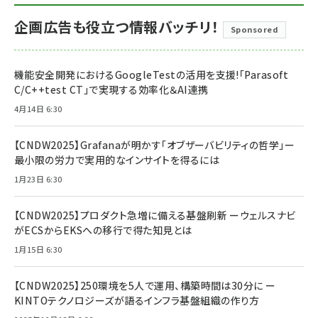
企画広告も役立つ情報バッチリ！
Sponsored
機能安全開発におけるGoogleTestの活用を支援!「Parasoft
C/C++test CT」で実現する効率化＆AI連携
4月14日 6:30
【CNDW2025】Grafanaが明かす「オブザーバビリティの哲学」ー
最小限の労力で実用的なインサイトを得るには
1月23日 6:30
【CNDW2025】プロダクト急増に備える基盤刷新 ーウェルスナビ
がECSからEKSへの移行で得た知見とは
1月15日 6:30
【CNDW2025】250環境を5人で運用、構築時間は30分に ー
KINTOテクノロジーズが語るインフラ基盤組織の作り方