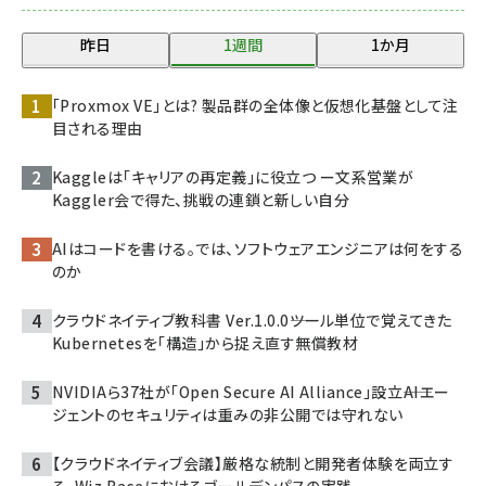
昨日
1週間
1か月
「Proxmox VE」とは? 製品群の全体像と仮想化基盤として注
目される理由
Kaggleは「キャリアの再定義」に役立つ ー文系営業が
Kaggler会で得た、挑戦の連鎖と新しい自分
AIはコードを書ける。では、ソフトウェアエンジニアは何をする
のか
クラウドネイティブ教科書 Ver.1.0.0――ツール単位で覚えてきた
Kubernetesを「構造」から捉え直す無償教材
NVIDIAら37社が「Open Secure AI Alliance」設立――AIエー
ジェントのセキュリティは重みの非公開では守れない
【クラウドネイティブ会議】厳格な統制と開発者体験を両立す