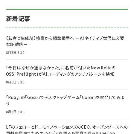
新着記事
【若者と生成AI】検索から相談相手へ ーAIネイティブ世代に必要
な距離感ー
8月6日 6:30
「今日はなぜか進まなかった」に名前が付いた――New Relicの
OSS「Preflight」がAIコーディングのアンチパターンを検知
8月6日 6:20
「Ruby」の「Gosu」でデスクトップゲーム「Color」を開発してみよ
う
8月5日 6:30
LFのフェローとドコモイノベーションズのCEO、オープンソースへの
貢献を増やすためのアイデアを語る＆写真で見るKubeCon