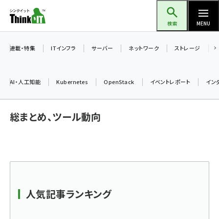
メ
Think IT（シンクイット）
イ
検索
MENU
ン
コ
連載・特集
ITインフラ
サーバー
ネットワーク
ストレージ
ン
テ
AI・人工知能
Kubernetes
OpenStack
イベントレポート
イン
ン
ツ
ai (2475)
総まとめ、ツール動向
に
加藤銘のチーム貢献～仲間と築いた勝利の絆～ (2297)
移
動
iot女子会 (2248)
北海道をのんびり旅する晴山佳須夫のヒント集！ (2008)
drupal (1929)
人気記事ランキング
genai (1468)
abc123 (1341)