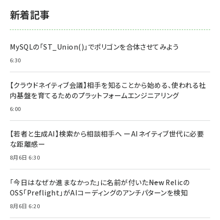
新着記事
MySQLの「ST_Union()」でポリゴンを合体させてみよう
6:30
【クラウドネイティブ会議】相手を知ることから始める、使われる社
内基盤を育てるためのプラットフォームエンジニアリング
6:00
【若者と生成AI】検索から相談相手へ ーAIネイティブ世代に必要
な距離感ー
8月6日 6:30
「今日はなぜか進まなかった」に名前が付いた――New Relicの
OSS「Preflight」がAIコーディングのアンチパターンを検知
8月6日 6:20