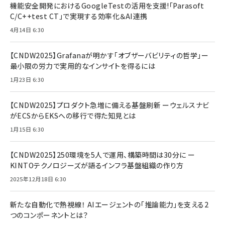
機能安全開発におけるGoogleTestの活用を支援!「Parasoft
C/C++test CT」で実現する効率化＆AI連携
4月14日 6:30
【CNDW2025】Grafanaが明かす「オブザーバビリティの哲学」ー
最小限の労力で実用的なインサイトを得るには
1月23日 6:30
【CNDW2025】プロダクト急増に備える基盤刷新 ーウェルスナビ
がECSからEKSへの移行で得た知見とは
1月15日 6:30
【CNDW2025】250環境を5人で運用、構築時間は30分に ー
KINTOテクノロジーズが語るインフラ基盤組織の作り方
2025年12月18日 6:30
新たな自動化で熱視線！ AIエージェントの「推論能力」を支える2
つのコンポーネントとは？