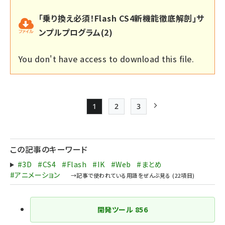
｢乗り換え必須！Flash CS4新機能徹底解剖｣サ
ンプルプログラム(2)
You don't have access to download this file.
1
2
3
Page
Page
Page
次ページ
ペー
ジ
この記事のキーワード
送
#3D
#CS4
#Flash
#IK
#Web
#まとめ
り
#アニメーション
開発ツール
856