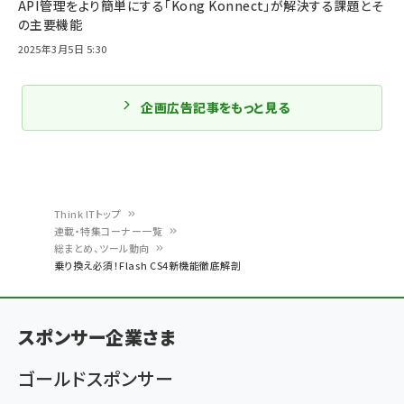
API管理をより簡単にする「Kong Konnect」が解決する課題とそ
の主要機能
2025年3月5日 5:30
企画広告記事をもっと見る
Think ITトップ
連載・特集コーナー一覧
パ
総まとめ、ツール動向
乗り換え必須！Flash CS4新機能徹底解剖
ン
く
ず
スポンサー企業さま
ゴールドスポンサー