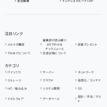
会社概要
インプレスグループTOP
注目リンク
編集部が読み解く!
メルマガ購読
3行でわかる
読者プレゼント
テックニュース
Think ITについて
広告出稿について
カテゴリ
ITインフラ
サーバー
ネットワーク
ストレージ
クラウド
仮想化／コンテナ
IoT／組み込み
システム開発
OS
設計／手法／テス
ミドルウェア
データベース
ト