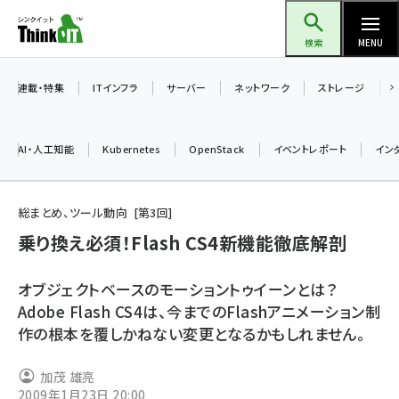
メ
Think IT（シンクイット）
イ
検索
MENU
ン
コ
連載・特集
ITインフラ
サーバー
ネットワーク
ストレージ
ン
テ
AI・人工知能
Kubernetes
OpenStack
イベントレポート
イン
ン
ツ
ai (2486)
に
総まとめ、ツール動向
第
3
回
加藤銘のチーム貢献～仲間と築いた勝利の絆～ (2308)
移
乗り換え必須！Flash CS4新機能徹底解剖
動
iot女子会 (2273)
オブジェクトベースのモーショントゥイーンとは？
北海道をのんびり旅する晴山佳須夫のヒント集！ (2025)
Adobe Flash CS4は、今までのFlashアニメーション制
作の根本を覆しかねない変更となるかもしれません。
drupal (1947)
genai (1477)
加茂 雄亮
2009年1月23日 20:00
abc123 (1352)