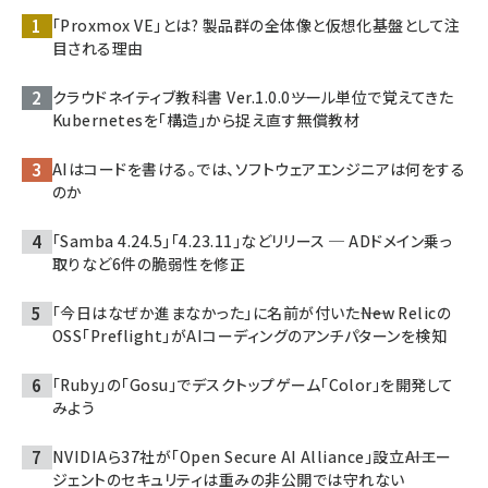
「Proxmox VE」とは? 製品群の全体像と仮想化基盤として注
目される理由
クラウドネイティブ教科書 Ver.1.0.0――ツール単位で覚えてきた
Kubernetesを「構造」から捉え直す無償教材
AIはコードを書ける。では、ソフトウェアエンジニアは何をする
のか
「Samba 4.24.5」「4.23.11」などリリース ─ ADドメイン乗っ
取りなど6件の脆弱性を修正
「今日はなぜか進まなかった」に名前が付いた――New Relicの
OSS「Preflight」がAIコーディングのアンチパターンを検知
「Ruby」の「Gosu」でデスクトップゲーム「Color」を開発して
みよう
NVIDIAら37社が「Open Secure AI Alliance」設立――AIエー
ジェントのセキュリティは重みの非公開では守れない