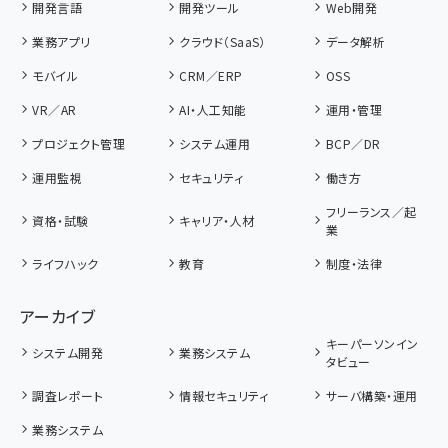
開発言語
開発ツール
Web開発
業務アプリ
クラウド（SaaS）
データ解析
モバイル
CRM／ERP
OSS
VR／AR
AI・人工知能
運用・管理
プロジェクト管理
システム運用
BCP／DR
運用監視
セキュリティ
働き方
フリーランス／起
資格・試験
キャリア・人材
業
ライフハック
教育
制度・法律
アーカイブ
キーパーソンイン
システム開発
業務システム
タビュー
調査レポート
情報セキュリティ
サーバ構築・運用
業務システム