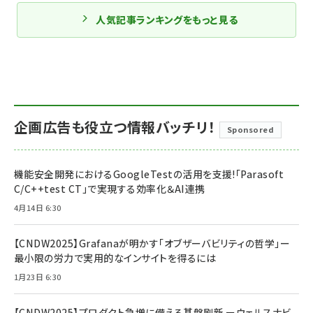
人気記事ランキングをもっと見る
企画広告も役立つ情報バッチリ！
Sponsored
機能安全開発におけるGoogleTestの活用を支援!「Parasoft
C/C++test CT」で実現する効率化＆AI連携
4月14日 6:30
【CNDW2025】Grafanaが明かす「オブザーバビリティの哲学」ー
最小限の労力で実用的なインサイトを得るには
1月23日 6:30
【CNDW2025】プロダクト急増に備える基盤刷新 ーウェルスナビ