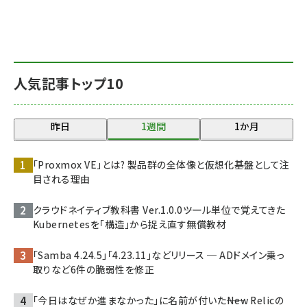
人気記事トップ10
昨日
1週間
1か月
「Proxmox VE」とは? 製品群の全体像と仮想化基盤として注
目される理由
クラウドネイティブ教科書 Ver.1.0.0――ツール単位で覚えてきた
Kubernetesを「構造」から捉え直す無償教材
「Samba 4.24.5」「4.23.11」などリリース ─ ADドメイン乗っ
取りなど6件の脆弱性を修正
「今日はなぜか進まなかった」に名前が付いた――New Relicの