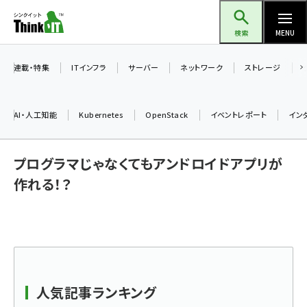
メ
Think IT（シンクイット）
イ
検索
MENU
ン
コ
連載・特集
ITインフラ
サーバー
ネットワーク
ストレージ
ン
テ
AI・人工知能
Kubernetes
OpenStack
イベントレポート
イン
ン
ツ
ai (2524)
プログラマじゃなくてもアンドロイドアプリが
に
加藤銘のチーム貢献～仲間と築いた勝利の絆～ (2352)
移
作れる！？
動
iot女子会 (2305)
北海道をのんびり旅する晴山佳須夫のヒント集！ (2072)
drupal (1984)
genai (1506)
人気記事ランキング
abc123 (1382)