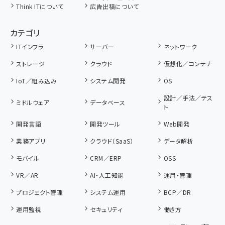
Think ITについて
広告出稿について
カテゴリ
ITインフラ
サーバー
ネットワーク
ストレージ
クラウド
仮想化／コンテナ
IoT／組み込み
システム開発
OS
設計／手法／テス
ミドルウェア
データベース
ト
開発言語
開発ツール
Web開発
業務アプリ
クラウド（SaaS）
データ解析
モバイル
CRM／ERP
OSS
VR／AR
AI・人工知能
運用・管理
プロジェクト管理
システム運用
BCP／DR
運用監視
セキュリティ
働き方