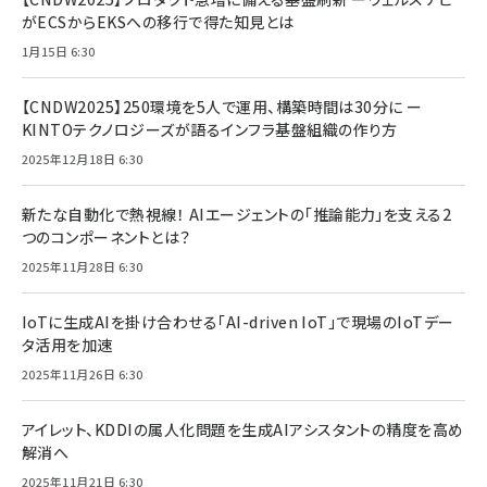
がECSからEKSへの移行で得た知見とは
1月15日 6:30
【CNDW2025】250環境を5人で運用、構築時間は30分に ー
KINTOテクノロジーズが語るインフラ基盤組織の作り方
2025年12月18日 6:30
新たな自動化で熱視線！ AIエージェントの「推論能力」を支える2
つのコンポーネントとは？
2025年11月28日 6:30
IoTに生成AIを掛け合わせる「AI-driven IoT」で現場のIoTデー
タ活用を加速
2025年11月26日 6:30
アイレット、KDDIの属人化問題を生成AIアシスタントの精度を高め
解消へ
2025年11月21日 6:30