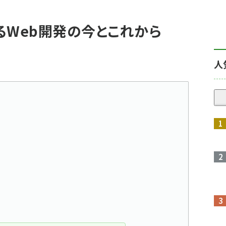
るWeb開発の今とこれから
人