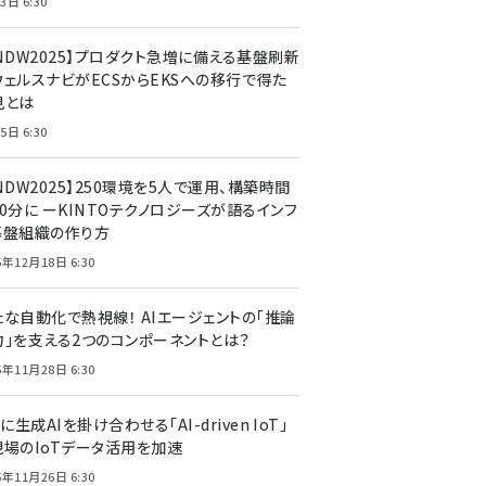
3日 6:30
CNDW2025】プロダクト急増に備える基盤刷新
ウェルスナビがECSからEKSへの移行で得た
見とは
5日 6:30
NDW2025】250環境を5人で運用、構築時間
0分に ーKINTOテクノロジーズが語るインフ
基盤組織の作り方
5年12月18日 6:30
たな自動化で熱視線！ AIエージェントの「推論
力」を支える2つのコンポーネントとは？
5年11月28日 6:30
Tに生成AIを掛け合わせる「AI-driven IoT」
現場のIoTデータ活用を加速
5年11月26日 6:30