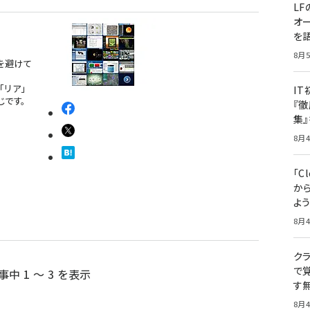
LF
オ
を語
8月5
IAを避けて
「リア」
I
じです。
『徹
集
8月4
「Cl
から
よ
8月4
クラ
で覚
事中 1 ～ 3 を表示
す
8月4