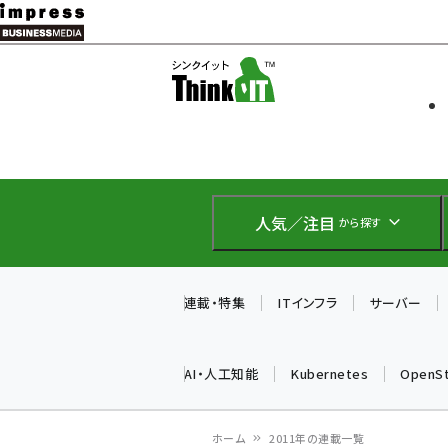
メ
イ
ソフト開発
Think IT
ン
企業IT
コ
製品導入
ン
Web担当者
EC担当者
テ
IoT・AI
ン
DCクラウド
人気／注目
から探す
研究・調査
ツ
エネルギー
に
ドローン
移
連載・特集
ITインフラ
サーバー
教育講座
動
AI・人工知能
Kubernetes
OpenS
ホーム
2011年の連載一覧