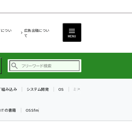
ITについ
広告出稿につい
て
MENU
T／組み込み
システム開発
OS
ミドルウェア
データベース
ai (2470)
加藤銘のチーム貢献～
k ITの書籍
OSSfm
仲間と築いた勝利の絆～
(2287)
iot女子会 (2243)