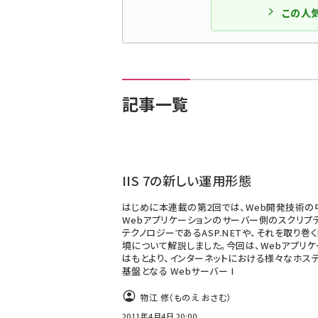
この人
記事一覧
IIS 7の新しい運用形態
はじめに本連載の第2回では、Web開発技術の
Webアプリケーションのサーバー側のスクリプテ
テクノロジーであるASP.NETや、それを取り巻
境について解説しました。今回は、Webアプリケ
はもとより、インターネットにおける様々なホス
基盤となる Webサーバー I
物江 修（ものえ おさむ）
2011年4月4日 20:00