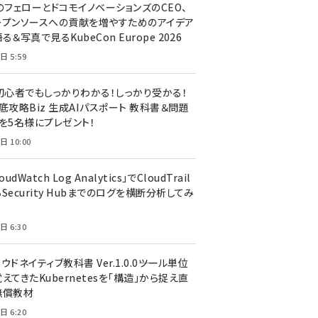
のフェローとドコモイノベーションズのCEO、
ープンソースへの貢献を増やすためのアイデア
る＆写真で見るKubeCon Europe 2026
日 5:59
T初心者でもしっかりわかる！しっかり受かる！
底攻略Biz 生成AIパスポート 教科書＆問題
』を5名様にプレゼント！
日 10:00
oudWatch Log Analytics」でCloudTrail
Security Hubまでのログを横断分析してみ
う
日 6:30
ウドネイティブ教科書 Ver.1.0.0――ツール単位
えてきたKubernetesを「構造」から捉え直
無償教材
日 6:20