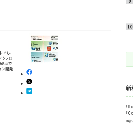
中でも、
のテクノロ
という観点で
ョン開発
新
「R
「C
8月5