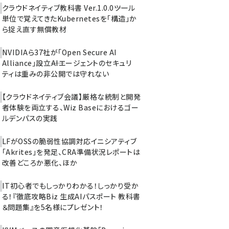
クラウドネイティブ教科書 Ver.1.0.0――ツール
単位で覚えてきたKubernetesを「構造」か
ら捉え直す無償教材
NVIDIAら37社が「Open Secure AI
Alliance」設立――AIエージェントのセキュリ
ティは重みの非公開では守れない
【クラウドネイティブ会議】厳格な統制と開発
者体験を両立する、Wiz Baseにおけるゴー
ルデンパスの実践
LFがOSSの脆弱性協調対応イニシアティブ
「Akrites」を発足、CRA準備状況レポートは
改善どころか悪化、ほか
IT初心者でもしっかりわかる！しっかり受か
る！『徹底攻略Biz 生成AIパスポート 教科書
＆問題集』を5名様にプレゼント！