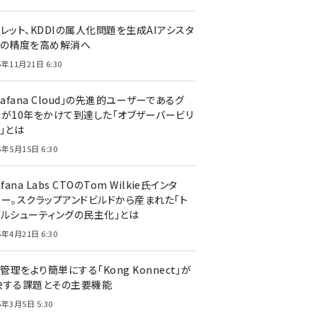
レット、KDDIの属人化問題を生成AIアシスタ
トの精度を高め解消へ
5年11月21日 6:30
rafana Cloud」の先進的ユーザーであるグ
ーが10年をかけて到達した「オブザーバービリ
」とは
5年5月15日 6:30
afana Labs CTOのTom Wilkie氏インタ
ュー。スクラップアンドビルドから産まれた「ト
ブルシューティングの民主化」とは
5年4月21日 6:30
I管理をより簡単にする「Kong Konnect」が
決する課題とその主要機能
5年3月5日 5:30