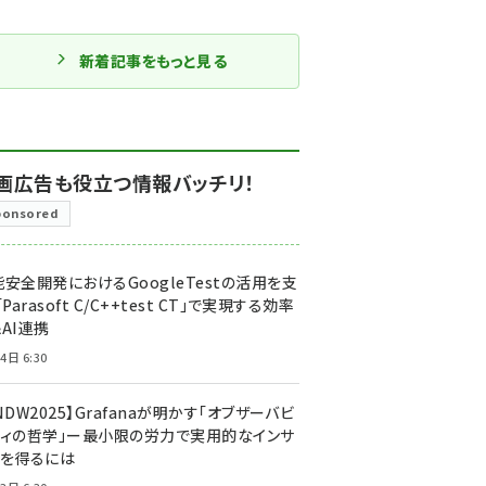
新着記事をもっと見る
画広告も役立つ情報バッチリ！
ponsored
安全開発におけるGoogleTestの活用を支
「Parasoft C/C++test CT」で実現する効率
AI連携
4日 6:30
NDW2025】Grafanaが明かす「オブザーバビ
ティの哲学」ー最小限の労力で実用的なインサ
トを得るには