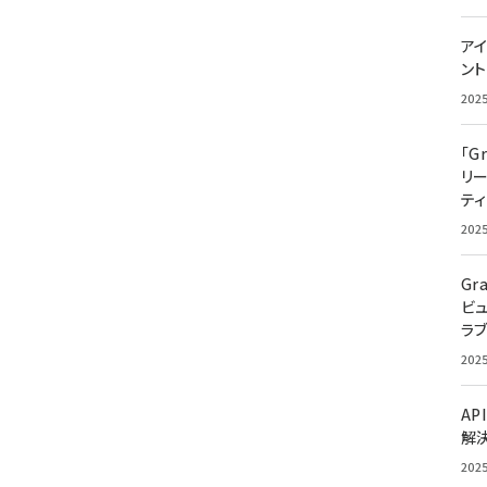
アイ
ン
202
「G
リ
ティ
202
Gr
ビ
ラ
202
AP
解
202