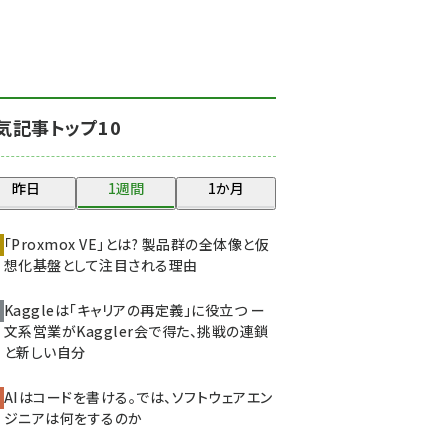
北海道をのんびり旅する
晴山佳須夫のヒント集！
(2000)
drupal (1921)
気記事トップ10
genai (1464)
ai crunch (1336)
昨日
1週間
1か月
abc123 (1334)
「Proxmox VE」とは? 製品群の全体像と仮
想化基盤として注目される理由
Kaggleは「キャリアの再定義」に役立つ ー
文系営業がKaggler会で得た、挑戦の連鎖
と新しい自分
AIはコードを書ける。では、ソフトウェアエン
ジニアは何をするのか