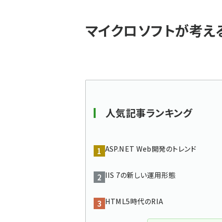
パ
マイクロソフトが考え
ン
く
ず
人気記事ランキング
ASP.NET Web開発のトレンド
IIS 7の新しい運用形態
HTML5時代のRIA