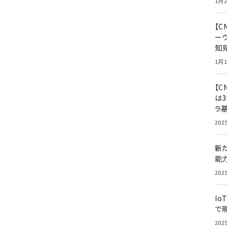
1月2
【
ー
知
1月1
【C
は3
ラ
202
新
能
202
Io
で
202