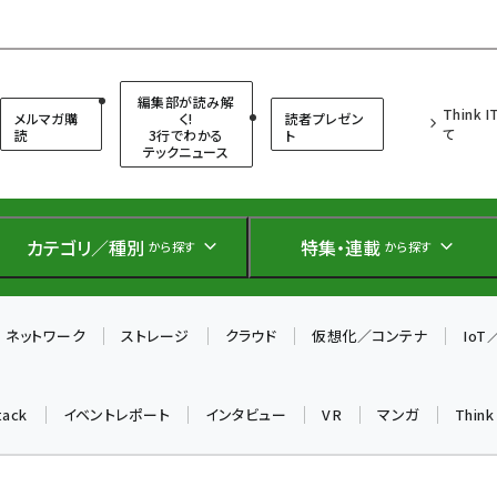
（シンクイット）
編集部が読み解
Think 
メルマガ購
く!
読者プレゼン
て
読
3行でわかる
ト
テックニュース
カテゴリ／種別
特集・連載
から探す
から探す
ネットワーク
ストレージ
クラウド
仮想化／コンテナ
Io
tack
イベントレポート
インタビュー
VR
マンガ
Thin