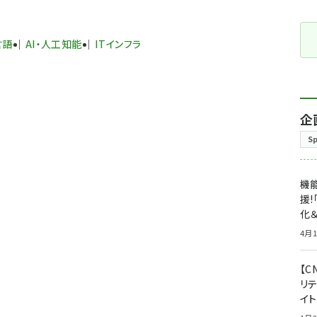
言語
AI・人工知能
ITインフラ
企
S
機能
援!
化＆
4月1
【C
リ
イ