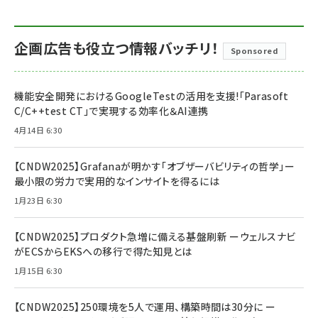
企画広告も役立つ情報バッチリ！
Sponsored
機能安全開発におけるGoogleTestの活用を支援!「Parasoft
C/C++test CT」で実現する効率化＆AI連携
4月14日 6:30
【CNDW2025】Grafanaが明かす「オブザーバビリティの哲学」ー
最小限の労力で実用的なインサイトを得るには
1月23日 6:30
【CNDW2025】プロダクト急増に備える基盤刷新 ーウェルスナビ
がECSからEKSへの移行で得た知見とは
1月15日 6:30
【CNDW2025】250環境を5人で運用、構築時間は30分に ー