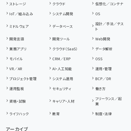
ストレージ
クラウド
仮想化／コンテナ
IoT／組み込み
システム開発
OS
設計／手法／テス
ミドルウェア
データベース
ト
開発言語
開発ツール
Web開発
業務アプリ
クラウド（SaaS）
データ解析
モバイル
CRM／ERP
OSS
VR／AR
AI・人工知能
運用・管理
プロジェクト管理
システム運用
BCP／DR
運用監視
セキュリティ
働き方
フリーランス／起
資格・試験
キャリア・人材
業
ライフハック
教育
制度・法律
アーカイブ