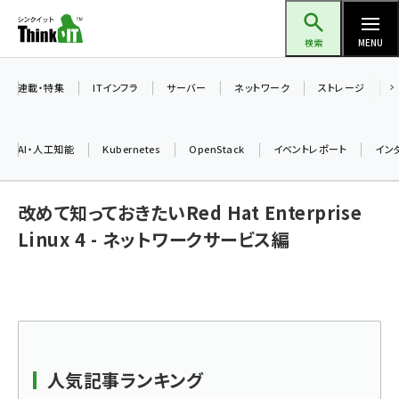
メ
Think IT（シンクイット）
イ
検索
MENU
ン
コ
連載・特集
ITインフラ
サーバー
ネットワーク
ストレージ
ン
テ
AI・人工知能
Kubernetes
OpenStack
イベントレポート
イン
ン
ツ
ai (2524)
改めて知っておきたいRed Hat Enterprise
に
加藤銘のチーム貢献～仲間と築いた勝利の絆～ (2352)
移
Linux 4 - ネットワークサービス編
動
iot女子会 (2305)
北海道をのんびり旅する晴山佳須夫のヒント集！ (2072)
drupal (1984)
genai (1506)
人気記事ランキング
abc123 (1382)