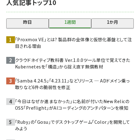
人気記事トップ10
昨日
1週間
1か月
「Proxmox VE」とは? 製品群の全体像と仮想化基盤として注
目される理由
クラウドネイティブ教科書 Ver.1.0.0――ツール単位で覚えてきた
Kubernetesを「構造」から捉え直す無償教材
「Samba 4.24.5」「4.23.11」などリリース ─ ADドメイン乗っ
取りなど6件の脆弱性を修正
「今日はなぜか進まなかった」に名前が付いた――New Relicの
OSS「Preflight」がAIコーディングのアンチパターンを検知
「Ruby」の「Gosu」でデスクトップゲーム「Color」を開発して
みよう