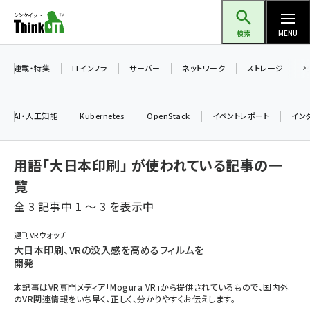
メ
Think IT（シンクイット）
イ
検索
MENU
ン
コ
連載・特集
ITインフラ
サーバー
ネットワーク
ストレージ
ン
テ
AI・人工知能
Kubernetes
OpenStack
イベントレポート
イン
ン
ツ
ai (2508)
用語「大日本印刷」 が使われている記事の一
に
加藤銘のチーム貢献～仲間と築いた勝利の絆～ (2329)
移
覧
動
全 3 記事中 1 ～ 3 を表示中
iot女子会 (2295)
北海道をのんびり旅する晴山佳須夫のヒント集！ (2050)
週刊VRウォッチ
大日本印刷、VRの没入感を高めるフィルムを
drupal (1966)
開発
genai (1494)
本記事はVR専門メディア「Mogura VR」から提供されているもので、国内外
のVR関連情報をいち早く、正しく、分かりやすくお伝えします。
abc123 (1371)