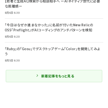
【若者と生成AI】検索から相談相手へ ーAIネイティブ世代に必要
な距離感ー
8月6日 6:30
「今日はなぜか進まなかった」に名前が付いた――New Relicの
OSS「Preflight」がAIコーディングのアンチパターンを検知
8月6日 6:20
「Ruby」の「Gosu」でデスクトップゲーム「Color」を開発してみよ
う
8月5日 6:30
新着記事をもっと見る