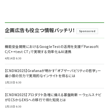
企画広告も役立つ情報バッチリ！
Sponsored
機能安全開発におけるGoogleTestの活用を支援!「Parasoft
C/C++test CT」で実現する効率化＆AI連携
4月14日 6:30
【CNDW2025】Grafanaが明かす「オブザーバビリティの哲学」ー
最小限の労力で実用的なインサイトを得るには
1月23日 6:30
【CNDW2025】プロダクト急増に備える基盤刷新 ーウェルスナビ
がECSからEKSへの移行で得た知見とは
1月15日 6:30