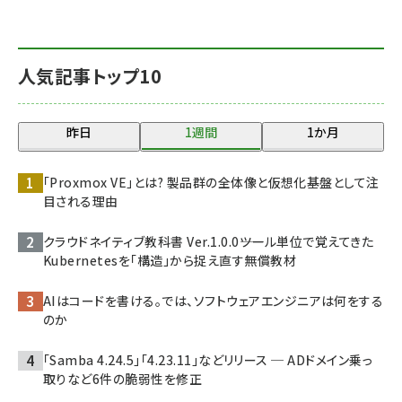
人気記事トップ10
昨日
1週間
1か月
「Proxmox VE」とは? 製品群の全体像と仮想化基盤として注
目される理由
クラウドネイティブ教科書 Ver.1.0.0――ツール単位で覚えてきた
Kubernetesを「構造」から捉え直す無償教材
AIはコードを書ける。では、ソフトウェアエンジニアは何をする
のか
「Samba 4.24.5」「4.23.11」などリリース ─ ADドメイン乗っ
取りなど6件の脆弱性を修正