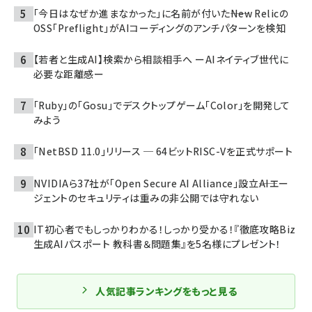
「今日はなぜか進まなかった」に名前が付いた――New Relicの
OSS「Preflight」がAIコーディングのアンチパターンを検知
【若者と生成AI】検索から相談相手へ ーAIネイティブ世代に
必要な距離感ー
「Ruby」の「Gosu」でデスクトップゲーム「Color」を開発して
みよう
「NetBSD 11.0」リリース ─ 64ビットRISC-Vを正式サポート
NVIDIAら37社が「Open Secure AI Alliance」設立――AIエー
ジェントのセキュリティは重みの非公開では守れない
IT初心者でもしっかりわかる！しっかり受かる！『徹底攻略Biz
生成AIパスポート 教科書＆問題集』を5名様にプレゼント！
人気記事ランキングをもっと見る