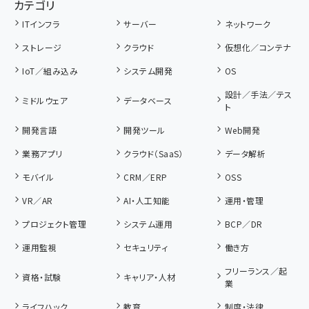
カテゴリ
ITインフラ
サーバー
ネットワーク
ストレージ
クラウド
仮想化／コンテナ
IoT／組み込み
システム開発
OS
設計／手法／テス
ミドルウェア
データベース
ト
開発言語
開発ツール
Web開発
業務アプリ
クラウド（SaaS）
データ解析
モバイル
CRM／ERP
OSS
VR／AR
AI・人工知能
運用・管理
プロジェクト管理
システム運用
BCP／DR
運用監視
セキュリティ
働き方
フリーランス／起
資格・試験
キャリア・人材
業
ライフハック
教育
制度・法律