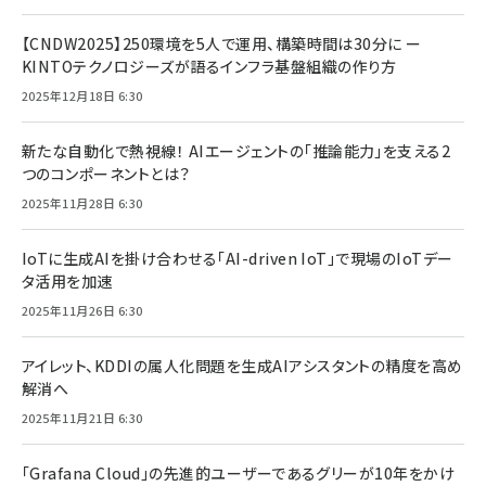
【CNDW2025】250環境を5人で運用、構築時間は30分に ー
KINTOテクノロジーズが語るインフラ基盤組織の作り方
2025年12月18日 6:30
新たな自動化で熱視線！ AIエージェントの「推論能力」を支える2
つのコンポーネントとは？
2025年11月28日 6:30
IoTに生成AIを掛け合わせる「AI-driven IoT」で現場のIoTデー
タ活用を加速
2025年11月26日 6:30
アイレット、KDDIの属人化問題を生成AIアシスタントの精度を高め
解消へ
2025年11月21日 6:30
「Grafana Cloud」の先進的ユーザーであるグリーが10年をかけ