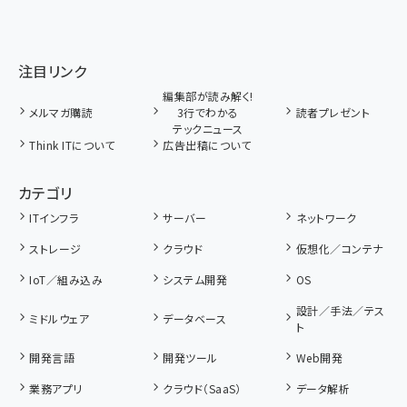
注目リンク
編集部が読み解く!
メルマガ購読
3行でわかる
読者プレゼント
テックニュース
Think ITについて
広告出稿について
カテゴリ
ITインフラ
サーバー
ネットワーク
ストレージ
クラウド
仮想化／コンテナ
IoT／組み込み
システム開発
OS
設計／手法／テス
ミドルウェア
データベース
ト
開発言語
開発ツール
Web開発
業務アプリ
クラウド（SaaS）
データ解析