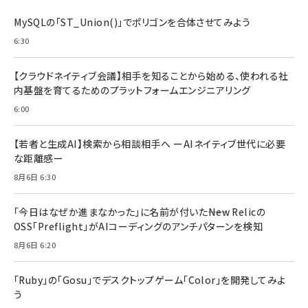
MySQLの「ST_Union()」でポリゴンを合体させてみよう
6:30
【クラウドネイティブ会議】相手を知ることから始める、使われる社
内基盤を育てるためのプラットフォームエンジニアリング
6:00
【若者と生成AI】検索から相談相手へ ーAIネイティブ世代に必要
な距離感ー
8月6日 6:30
「今日はなぜか進まなかった」に名前が付いた――New Relicの
OSS「Preflight」がAIコーディングのアンチパターンを検知
8月6日 6:20
「Ruby」の「Gosu」でデスクトップゲーム「Color」を開発してみよ
う