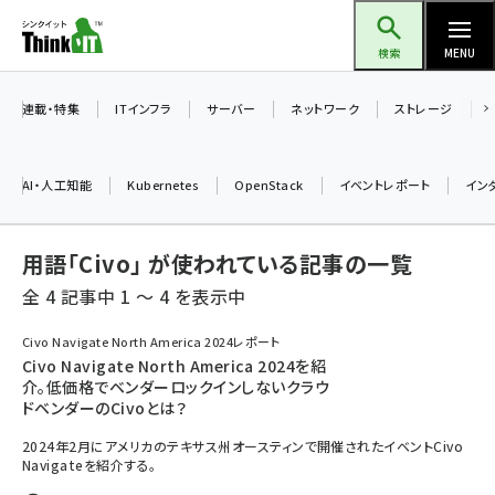
メ
Think IT（シンクイット）
イ
検索
MENU
ン
コ
連載・特集
ITインフラ
サーバー
ネットワーク
ストレージ
ン
テ
AI・人工知能
Kubernetes
OpenStack
イベントレポート
イン
ン
ツ
ai (2486)
用語「Civo」 が使われている記事の一覧
に
加藤銘のチーム貢献～仲間と築いた勝利の絆～ (2308)
移
全 4 記事中 1 ～ 4 を表示中
動
iot女子会 (2273)
Civo Navigate North America 2024レポート
Civo Navigate North America 2024を紹
北海道をのんびり旅する晴山佳須夫のヒント集！ (2025)
介。低価格でベンダーロックインしないクラウ
ドベンダーのCivoとは？
drupal (1947)
2024年2月にアメリカのテキサス州オースティンで開催されたイベントCivo
genai (1477)
Navigateを紹介する。
abc123 (1352)