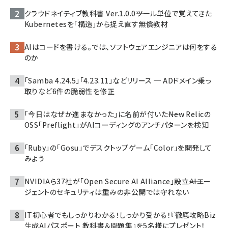
クラウドネイティブ教科書 Ver.1.0.0――ツール単位で覚えてきた
Kubernetesを「構造」から捉え直す無償教材
AIはコードを書ける。では、ソフトウェアエンジニアは何をする
のか
「Samba 4.24.5」「4.23.11」などリリース ─ ADドメイン乗っ
取りなど6件の脆弱性を修正
「今日はなぜか進まなかった」に名前が付いた――New Relicの
OSS「Preflight」がAIコーディングのアンチパターンを検知
「Ruby」の「Gosu」でデスクトップゲーム「Color」を開発して
みよう
NVIDIAら37社が「Open Secure AI Alliance」設立――AIエー
ジェントのセキュリティは重みの非公開では守れない
IT初心者でもしっかりわかる！しっかり受かる！『徹底攻略Biz
生成AIパスポート 教科書＆問題集』を5名様にプレゼント！