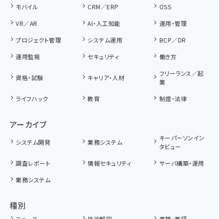
モバイル
CRM／ERP
OSS
VR／AR
AI・人工知能
運用・管理
プロジェクト管理
システム運用
BCP／DR
運用監視
セキュリティ
働き方
フリーランス／起
資格・試験
キャリア・人材
業
ライフハック
教育
制度・法律
アーカイブ
キーパーソンイン
システム開発
業務システム
タビュー
調査レポート
情報セキュリティ
サーバ構築・運用
業務システム
種別
ニュース
技術解説
書籍・書評