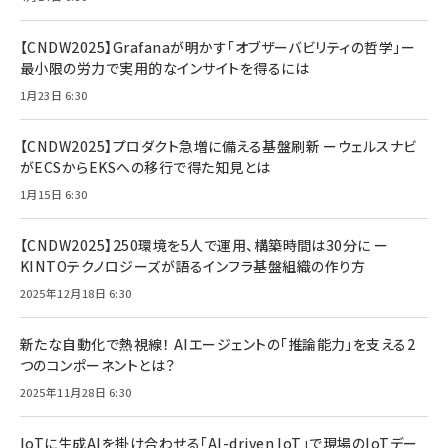
【CNDW2025】Grafanaが明かす「オブザーバビリティの哲学」ー
最小限の労力で実用的なインサイトを得るには
1月23日 6:30
【CNDW2025】プロダクト急増に備える基盤刷新 ーウェルスナビ
がECSからEKSへの移行で得た知見とは
1月15日 6:30
【CNDW2025】250環境を5人で運用、構築時間は30分に ー
KINTOテクノロジーズが語るインフラ基盤組織の作り方
2025年12月18日 6:30
新たな自動化で熱視線！ AIエージェントの「推論能力」を支える2
つのコンポーネントとは？
2025年11月28日 6:30
IoTに生成AIを掛け合わせる「AI-driven IoT」で現場のIoTデー