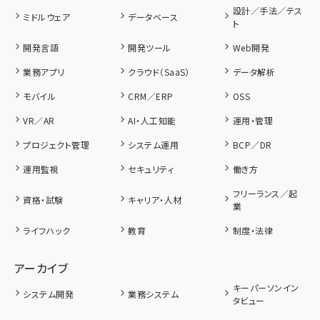
設計／手法／テス
ミドルウェア
データベース
ト
開発言語
開発ツール
Web開発
業務アプリ
クラウド（SaaS）
データ解析
モバイル
CRM／ERP
OSS
VR／AR
AI・人工知能
運用・管理
プロジェクト管理
システム運用
BCP／DR
運用監視
セキュリティ
働き方
フリーランス／起
資格・試験
キャリア・人材
業
ライフハック
教育
制度・法律
アーカイブ
キーパーソンイン
システム開発
業務システム
タビュー