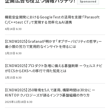
企画広告も役立つ情報バッチリ！
Sponsored
機能安全開発におけるGoogleTestの活用を支援!「Parasoft
C/C++test CT」で実現する効率化＆AI連携
4月14日 6:30
【CNDW2025】Grafanaが明かす「オブザーバビリティの哲学」ー
最小限の労力で実用的なインサイトを得るには
1月23日 6:30
【CNDW2025】プロダクト急増に備える基盤刷新 ーウェルスナビ
がECSからEKSへの移行で得た知見とは
1月15日 6:30
【CNDW2025】250環境を5人で運用、構築時間は30分に ー
KINTOテクノロジーズが語るインフラ基盤組織の作り方
2025年12月18日 6:30