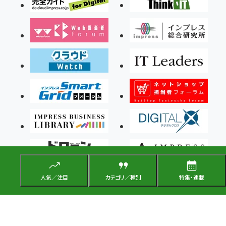
人気／注目
カテゴリ／種別
特集・連載
Copyright ©2026 Impress Corporation, An impress Group Company. All rights
reserved.