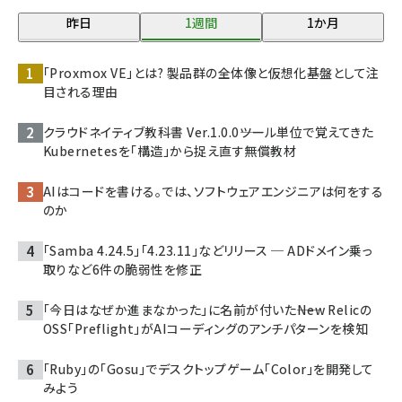
昨日
1週間
1か月
「Proxmox VE」とは? 製品群の全体像と仮想化基盤として注
目される理由
クラウドネイティブ教科書 Ver.1.0.0――ツール単位で覚えてきた
Kubernetesを「構造」から捉え直す無償教材
AIはコードを書ける。では、ソフトウェアエンジニアは何をする
のか
「Samba 4.24.5」「4.23.11」などリリース ─ ADドメイン乗っ
取りなど6件の脆弱性を修正
「今日はなぜか進まなかった」に名前が付いた――New Relicの
OSS「Preflight」がAIコーディングのアンチパターンを検知
「Ruby」の「Gosu」でデスクトップゲーム「Color」を開発して
みよう