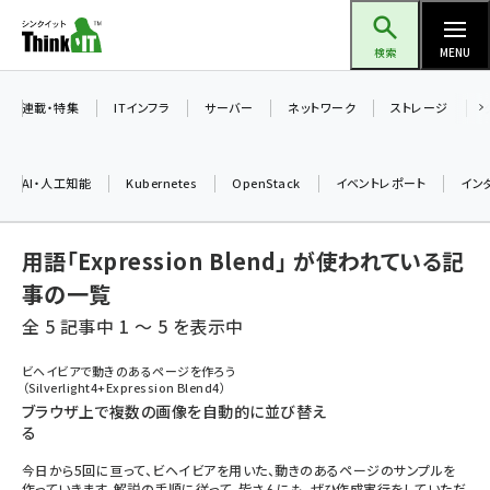
メ
Think IT（シンクイット）
イ
検索
MENU
ン
コ
連載・特集
ITインフラ
サーバー
ネットワーク
ストレージ
ン
テ
AI・人工知能
Kubernetes
OpenStack
イベントレポート
イン
ン
ツ
ai (2493)
用語「Expression Blend」 が使われている記
に
加藤銘のチーム貢献～仲間と築いた勝利の絆～ (2314)
移
事の一覧
動
全 5 記事中 1 ～ 5 を表示中
iot女子会 (2279)
北海道をのんびり旅する晴山佳須夫のヒント集！ (2034)
ビヘイビアで動きのあるページを作ろう
（Silverlight4+Expression Blend4）
drupal (1955)
ブラウザ上で複数の画像を自動的に並び替え
る
genai (1483)
今日から5回に亘って、ビヘイビアを用いた、動きのあるページのサンプルを
abc123 (1358)
作っていきます。解説の手順に従って、皆さんにも、ぜひ作成実行をしていただ