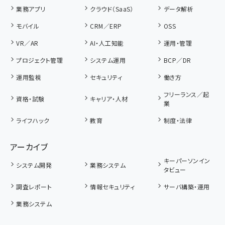
業務アプリ
クラウド（SaaS）
データ解析
モバイル
CRM／ERP
OSS
VR／AR
AI・人工知能
運用・管理
プロジェクト管理
システム運用
BCP／DR
運用監視
セキュリティ
働き方
フリーランス／起
資格・試験
キャリア・人材
業
ライフハック
教育
制度・法律
アーカイブ
キーパーソンイン
システム開発
業務システム
タビュー
調査レポート
情報セキュリティ
サーバ構築・運用
業務システム