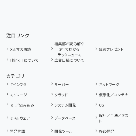
注目リンク
編集部が読み解く!
メルマガ購読
3行でわかる
読者プレゼント
テックニュース
Think ITについて
広告出稿について
カテゴリ
ITインフラ
サーバー
ネットワーク
ストレージ
クラウド
仮想化／コンテナ
IoT／組み込み
システム開発
OS
設計／手法／テス
ミドルウェア
データベース
ト
開発言語
開発ツール
Web開発