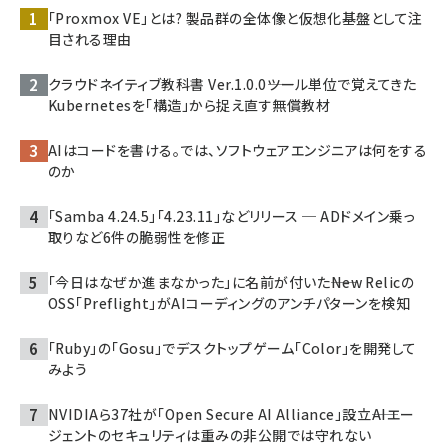
「Proxmox VE」とは? 製品群の全体像と仮想化基盤として注
目される理由
クラウドネイティブ教科書 Ver.1.0.0――ツール単位で覚えてきた
Kubernetesを「構造」から捉え直す無償教材
AIはコードを書ける。では、ソフトウェアエンジニアは何をする
のか
「Samba 4.24.5」「4.23.11」などリリース ─ ADドメイン乗っ
取りなど6件の脆弱性を修正
「今日はなぜか進まなかった」に名前が付いた――New Relicの
OSS「Preflight」がAIコーディングのアンチパターンを検知
「Ruby」の「Gosu」でデスクトップゲーム「Color」を開発して
みよう
NVIDIAら37社が「Open Secure AI Alliance」設立――AIエー
ジェントのセキュリティは重みの非公開では守れない