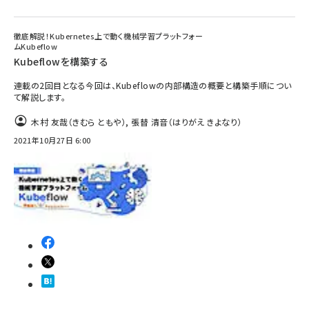
徹底解説！Kubernetes上で動く機械学習プラットフォー
ムKubeflow
Kubeflowを構築する
連載の2回目となる今回は、Kubeflowの内部構造の概要と構築手順につい
て解説します。
木村 友哉（きむら ともや）
,
張替 清音（はりがえ きよなり）
2021年10月27日 6:00