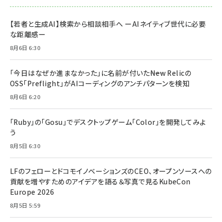
【若者と生成AI】検索から相談相手へ ーAIネイティブ世代に必要
な距離感ー
8月6日 6:30
「今日はなぜか進まなかった」に名前が付いた――New Relicの
OSS「Preflight」がAIコーディングのアンチパターンを検知
8月6日 6:20
「Ruby」の「Gosu」でデスクトップゲーム「Color」を開発してみよ
う
8月5日 6:30
LFのフェローとドコモイノベーションズのCEO、オープンソースへの
貢献を増やすためのアイデアを語る＆写真で見るKubeCon
Europe 2026
8月5日 5:59