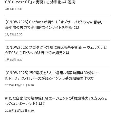
C/C++test CT」で実現する効率化＆AI連携
4月14日 6:30
【CNDW2025】Grafanaが明かす「オブザーバビリティの哲学」ー
最小限の労力で実用的なインサイトを得るには
1月23日 6:30
【CNDW2025】プロダクト急増に備える基盤刷新 ーウェルスナビ
がECSからEKSへの移行で得た知見とは
1月15日 6:30
【CNDW2025】250環境を5人で運用、構築時間は30分に ー
KINTOテクノロジーズが語るインフラ基盤組織の作り方
2025年12月18日 6:30
新たな自動化で熱視線！ AIエージェントの「推論能力」を支える2
つのコンポーネントとは？
2025年11月28日 6:30