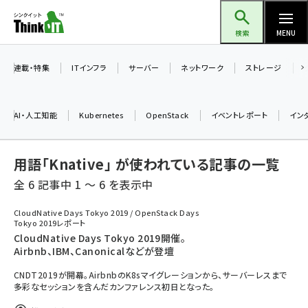
メ
Think IT（シンクイット）
イ
検索
MENU
ン
コ
連載・特集
ITインフラ
サーバー
ネットワーク
ストレージ
ン
テ
AI・人工知能
Kubernetes
OpenStack
イベントレポート
イン
ン
ツ
ai (2480)
用語「Knative」 が使われている記事の一覧
に
加藤銘のチーム貢献～仲間と築いた勝利の絆～ (2304)
移
全 6 記事中 1 ～ 6 を表示中
動
iot女子会 (2263)
CloudNative Days Tokyo 2019 / OpenStack Days
Tokyo 2019レポート
北海道をのんびり旅する晴山佳須夫のヒント集！ (2017)
CloudNative Days Tokyo 2019開催。
Airbnb、IBM、Canonicalなどが登壇
drupal (1940)
CNDT2019が開幕。AirbnbのK8sマイグレーションから、サーバーレスまで
genai (1473)
多彩なセッションを含んだカンファレンス初日となった。
ai crunch (1347)