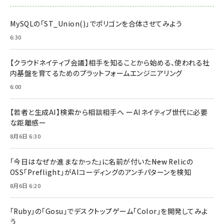
MySQLの「ST_Union()」でポリゴンを合体させてみよう
6:30
【クラウドネイティブ会議】相手を知ることから始める、使われる社
内基盤を育てるためのプラットフォームエンジニアリング
6:00
【若者と生成AI】検索から相談相手へ ーAIネイティブ世代に必要
な距離感ー
8月6日 6:30
「今日はなぜか進まなかった」に名前が付いた――New Relicの
OSS「Preflight」がAIコーディングのアンチパターンを検知
8月6日 6:20
「Ruby」の「Gosu」でデスクトップゲーム「Color」を開発してみよ
う