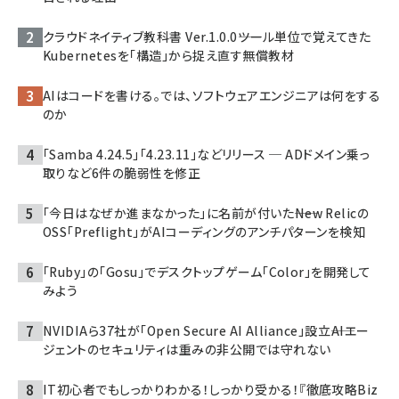
クラウドネイティブ教科書 Ver.1.0.0――ツール単位で覚えてきた
Kubernetesを「構造」から捉え直す無償教材
AIはコードを書ける。では、ソフトウェアエンジニアは何をする
のか
「Samba 4.24.5」「4.23.11」などリリース ─ ADドメイン乗っ
取りなど6件の脆弱性を修正
「今日はなぜか進まなかった」に名前が付いた――New Relicの
OSS「Preflight」がAIコーディングのアンチパターンを検知
「Ruby」の「Gosu」でデスクトップゲーム「Color」を開発して
みよう
NVIDIAら37社が「Open Secure AI Alliance」設立――AIエー
ジェントのセキュリティは重みの非公開では守れない
IT初心者でもしっかりわかる！しっかり受かる！『徹底攻略Biz