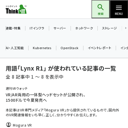
メ
Think IT（シンクイット）
イ
検索
MENU
ン
コ
連載・特集
ITインフラ
サーバー
ネットワーク
ストレージ
ン
テ
AI・人工知能
Kubernetes
OpenStack
イベントレポート
イン
ン
ツ
ai (2486)
用語「Lynx R1」 が使われている記事の一覧
に
加藤銘のチーム貢献～仲間と築いた勝利の絆～ (2308)
移
全 8 記事中 1 ～ 8 を表示中
動
iot女子会 (2273)
週刊VRウォッチ
VR/AR両用の一体型ヘッドセットが公開され、
北海道をのんびり旅する晴山佳須夫のヒント集！ (2025)
1500ドルで今夏発売へ
drupal (1947)
本記事はVR専門メディア「Mogura VR」から提供されているもので、国内外
のVR関連情報をいち早く、正しく、分かりやすくお伝えします。
genai (1477)
Mogura VR
abc123 (1352)