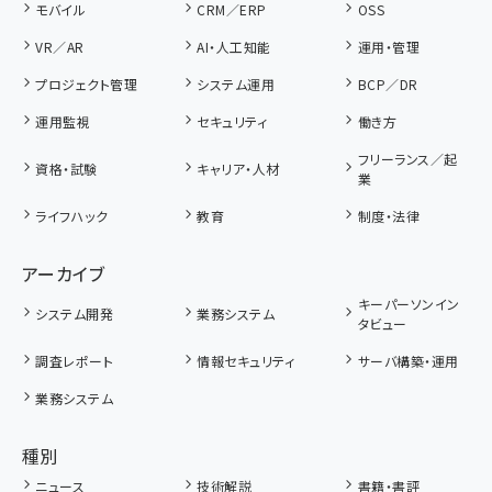
モバイル
CRM／ERP
OSS
VR／AR
AI・人工知能
運用・管理
プロジェクト管理
システム運用
BCP／DR
運用監視
セキュリティ
働き方
フリーランス／起
資格・試験
キャリア・人材
業
ライフハック
教育
制度・法律
アーカイブ
キーパーソンイン
システム開発
業務システム
タビュー
調査レポート
情報セキュリティ
サーバ構築・運用
業務システム
種別
ニュース
技術解説
書籍・書評