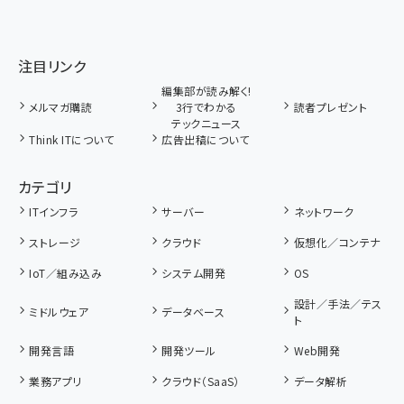
注目リンク
編集部が読み解く!
メルマガ購読
3行でわかる
読者プレゼント
テックニュース
Think ITについて
広告出稿について
カテゴリ
ITインフラ
サーバー
ネットワーク
ストレージ
クラウド
仮想化／コンテナ
IoT／組み込み
システム開発
OS
設計／手法／テス
ミドルウェア
データベース
ト
開発言語
開発ツール
Web開発
業務アプリ
クラウド（SaaS）
データ解析