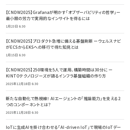
【CNDW2025】Grafanaが明かす「オブザーバビリティの哲学」ー
最小限の労力で実用的なインサイトを得るには
1月23日 6:30
【CNDW2025】プロダクト急増に備える基盤刷新 ーウェルスナビ
がECSからEKSへの移行で得た知見とは
1月15日 6:30
【CNDW2025】250環境を5人で運用、構築時間は30分に ー
KINTOテクノロジーズが語るインフラ基盤組織の作り方
2025年12月18日 6:30
新たな自動化で熱視線！ AIエージェントの「推論能力」を支える2
つのコンポーネントとは？
2025年11月28日 6:30
IoTに生成AIを掛け合わせる「AI-driven IoT」で現場のIoTデー