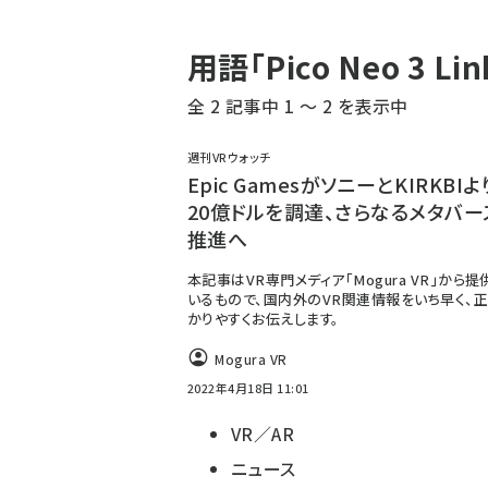
パ
用語「Pico Neo 3
ン
全 2 記事中 1 ～ 2 を表示中
く
ず
週刊VRウォッチ
Epic GamesがソニーとKIRKBI
20億ドルを調達、さらなるメタバー
推進へ
本記事はVR専門メディア「Mogura VR」から
いるもので、国内外のVR関連情報をいち早く、正
かりやすくお伝えします。
Mogura VR
2022年4月18日 11:01
VR／AR
ニュース