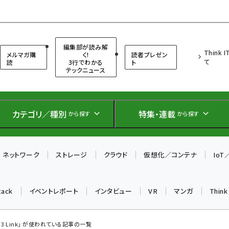
（シンクイット）
編集部が読み解
Think 
メルマガ購
く!
読者プレゼン
て
読
3行でわかる
ト
テックニュース
カテゴリ／種別
特集・連載
から探す
から探す
ネットワーク
ストレージ
クラウド
仮想化／コンテナ
Io
tack
イベントレポート
インタビュー
VR
マンガ
Thin
eo 3 Link」 が使われている記事の一覧