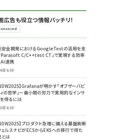
画広告も役立つ情報バッチリ！
ponsored
安全開発におけるGoogleTestの活用を支
「Parasoft C/C++test CT」で実現する効率
AI連携
4日 6:30
NDW2025】Grafanaが明かす「オブザーバビ
ティの哲学」ー最小限の労力で実用的なインサ
トを得るには
3日 6:30
CNDW2025】プロダクト急増に備える基盤刷新
ウェルスナビがECSからEKSへの移行で得た
見とは