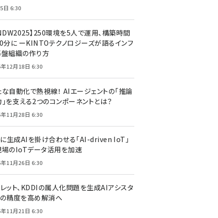
5日 6:30
NDW2025】250環境を5人で運用、構築時間
0分に ーKINTOテクノロジーズが語るインフ
基盤組織の作り方
5年12月18日 6:30
たな自動化で熱視線！ AIエージェントの「推論
力」を支える2つのコンポーネントとは？
5年11月28日 6:30
Tに生成AIを掛け合わせる「AI-driven IoT」
現場のIoTデータ活用を加速
5年11月26日 6:30
レット、KDDIの属人化問題を生成AIアシスタ
トの精度を高め解消へ
5年11月21日 6:30