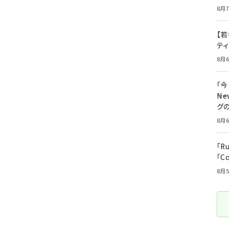
8月7
【若
テ
8月6
「
――
グ
8月6
「R
「C
8月5