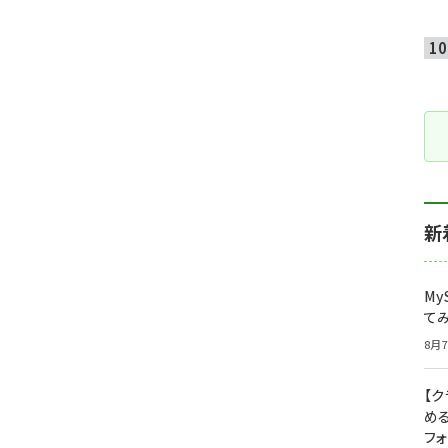
新
My
て
8月7
【
め
フ