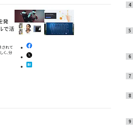
」を発
ルで活
提供されて
しく、分