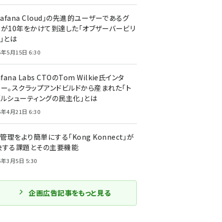
rafana Cloud」の先進的ユーザーであるグ
ーが10年をかけて到達した「オブザーバービリ
」とは
5年5月15日 6:30
afana Labs CTOのTom Wilkie氏インタ
ュー。スクラップアンドビルドから産まれた「ト
ブルシューティングの民主化」とは
5年4月21日 6:30
I管理をより簡単にする「Kong Konnect」が
決する課題とその主要機能
5年3月5日 5:30
企画広告記事をもっと見る