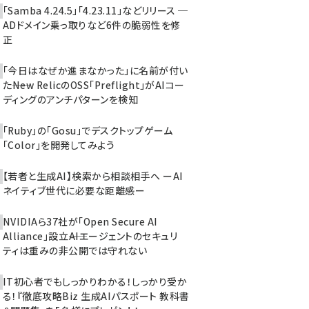
「Samba 4.24.5」「4.23.11」などリリース ─
ADドメイン乗っ取りなど6件の脆弱性を修
正
「今日はなぜか進まなかった」に名前が付い
た――New RelicのOSS「Preflight」がAIコー
ディングのアンチパターンを検知
「Ruby」の「Gosu」でデスクトップゲーム
「Color」を開発してみよう
【若者と生成AI】検索から相談相手へ ーAI
ネイティブ世代に必要な距離感ー
NVIDIAら37社が「Open Secure AI
Alliance」設立――AIエージェントのセキュリ
ティは重みの非公開では守れない
IT初心者でもしっかりわかる！しっかり受か
る！『徹底攻略Biz 生成AIパスポート 教科書