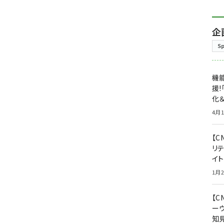
企
S
機能
援!
化＆
4月1
【C
リ
イ
1月2
【
ー
知