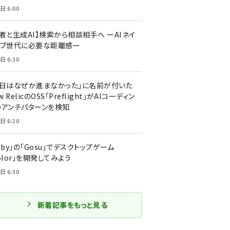
日 6:00
者と生成AI】検索から相談相手へ ーAIネイ
ィブ世代に必要な距離感ー
日 6:30
今日はなぜか進まなかった」に名前が付いた
New RelicのOSS「Preflight」がAIコーディン
のアンチパターンを検知
日 6:20
uby」の「Gosu」でデスクトップゲーム
olor」を開発してみよう
日 6:30
新着記事をもっと見る