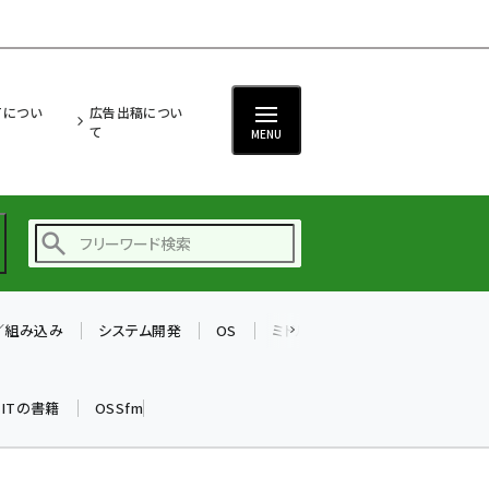
ITについ
広告出稿につい
て
MENU
T／組み込み
システム開発
OS
ミドルウェア
データベース
ai (2497)
加藤銘のチーム貢献～
k ITの書籍
OSSfm
仲間と築いた勝利の絆～
(2315)
iot女子会 (2281)