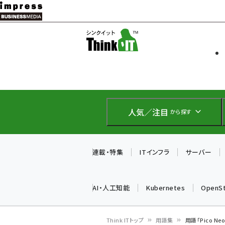
メ
イ
ソフト開発
Think IT
ン
企業IT
コ
製品導入
ン
Web担当者
EC担当者
テ
IoT・AI
ン
DCクラウド
人気／注目
から探す
研究・調査
ツ
エネルギー
に
ドローン
移
連載・特集
ITインフラ
サーバー
教育講座
動
AI・人工知能
Kubernetes
OpenS
Think ITトップ
用語集
用語「Pico N