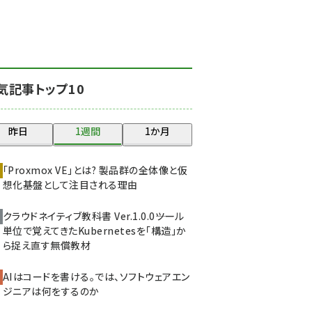
北海道をのんびり旅する
晴山佳須夫のヒント集！
(2037)
drupal (1956)
気記事トップ10
genai (1484)
abc123 (1360)
昨日
1週間
1か月
ai crunch (1355)
「Proxmox VE」とは? 製品群の全体像と仮
想化基盤として注目される理由
クラウドネイティブ教科書 Ver.1.0.0――ツール
単位で覚えてきたKubernetesを「構造」か
ら捉え直す無償教材
AIはコードを書ける。では、ソフトウェアエン
ジニアは何をするのか