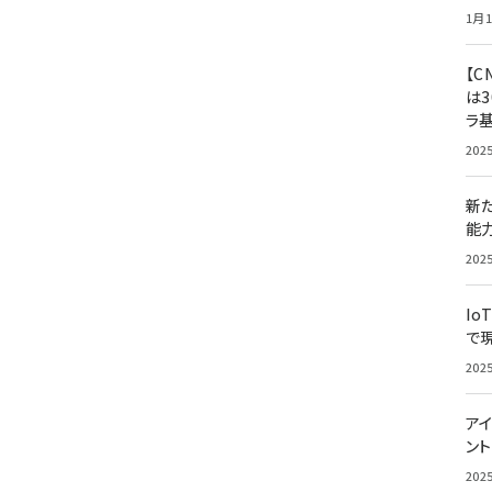
1月1
【C
は3
ラ
202
新
能
202
Io
で
202
アイ
ン
202