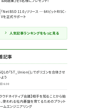
＆問題集』を5名様にプレゼント！
「NetBSD 11.0」リリース ─ 64ビットRISC-
Vを正式サポート
人気記事ランキングをもっと見る
着記事
SQLの「ST_Union()」でポリゴンを合体させ
みよう
日 6:30
クラウドネイティブ会議】相手を知ることから始
る、使われる社内基盤を育てるためのプラット
ォームエンジニアリング