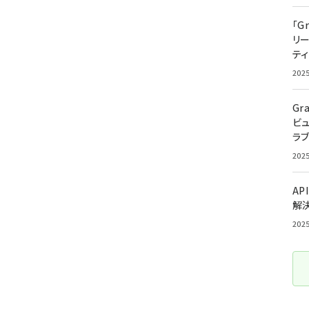
「G
リ
ティ
202
Gr
ビ
ラ
202
AP
解
202