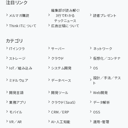
注目リンク
編集部が読み解く!
メルマガ購読
3行でわかる
読者プレゼント
テックニュース
Think ITについて
広告出稿について
カテゴリ
ITインフラ
サーバー
ネットワーク
ストレージ
クラウド
仮想化／コンテナ
IoT／組み込み
システム開発
OS
設計／手法／テス
ミドルウェア
データベース
ト
開発言語
開発ツール
Web開発
業務アプリ
クラウド（SaaS）
データ解析
モバイル
CRM／ERP
OSS
VR／AR
AI・人工知能
運用・管理