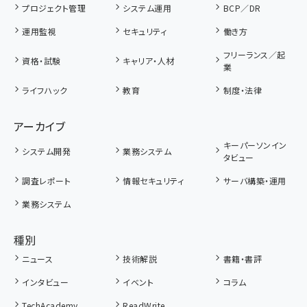
プロジェクト管理
システム運用
BCP／DR
運用監視
セキュリティ
働き方
フリーランス／起
資格・試験
キャリア・人材
業
ライフハック
教育
制度・法律
アーカイブ
キーパーソンイン
システム開発
業務システム
タビュー
調査レポート
情報セキュリティ
サーバ構築・運用
業務システム
種別
ニュース
技術解説
書籍・書評
インタビュー
イベント
コラム
TechAcademy
ReadWrite