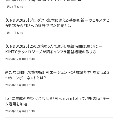
1月23日 6:30
【CNDW2025】プロダクト急増に備える基盤刷新 ーウェルスナビ
がECSからEKSへの移行で得た知見とは
1月15日 6:30
【CNDW2025】250環境を5人で運用、構築時間は30分に ー
KINTOテクノロジーズが語るインフラ基盤組織の作り方
2025年12月18日 6:30
新たな自動化で熱視線！ AIエージェントの「推論能力」を支える2
つのコンポーネントとは？
2025年11月28日 6:30
IoTに生成AIを掛け合わせる「AI-driven IoT」で現場のIoTデー
タ活用を加速
2025年11月26日 6:30