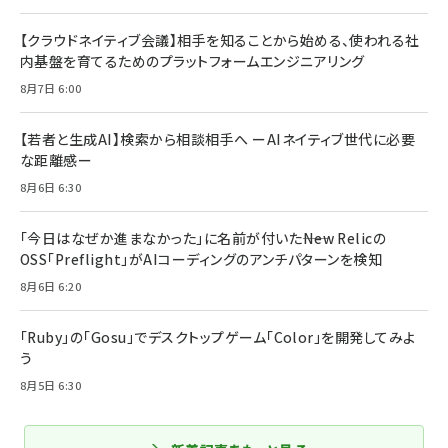
【クラウドネイティブ会議】相手を知ることから始める、使われる社
内基盤を育てるためのプラットフォームエンジニアリング
8月7日 6:00
【若者と生成AI】検索から相談相手へ ーAIネイティブ世代に必要
な距離感ー
8月6日 6:30
「今日はなぜか進まなかった」に名前が付いた――New Relicの
OSS「Preflight」がAIコーディングのアンチパターンを検知
8月6日 6:20
「Ruby」の「Gosu」でデスクトップゲーム「Color」を開発してみよ
う
8月5日 6:30