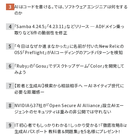
AIはコードを書ける。では、ソフトウェアエンジニアは何をする
のか
「Samba 4.24.5」「4.23.11」などリリース ─ ADドメイン乗っ
取りなど6件の脆弱性を修正
「今日はなぜか進まなかった」に名前が付いた――New Relicの
OSS「Preflight」がAIコーディングのアンチパターンを検知
「Ruby」の「Gosu」でデスクトップゲーム「Color」を開発して
みよう
【若者と生成AI】検索から相談相手へ ーAIネイティブ世代に
必要な距離感ー
NVIDIAら37社が「Open Secure AI Alliance」設立――AIエー
ジェントのセキュリティは重みの非公開では守れない
IT初心者でもしっかりわかる！しっかり受かる！『徹底攻略Biz
生成AIパスポート 教科書＆問題集』を5名様にプレゼント！