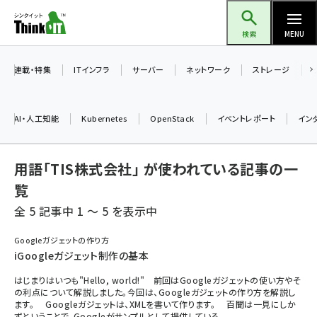
メ
Think IT（シンクイット）
イ
検索
MENU
ン
コ
連載・特集
ITインフラ
サーバー
ネットワーク
ストレージ
ン
テ
AI・人工知能
Kubernetes
OpenStack
イベントレポート
イン
ン
ツ
ai (2497)
用語「TIS株式会社」 が使われている記事の一
に
加藤銘のチーム貢献～仲間と築いた勝利の絆～ (2315)
移
覧
動
全 5 記事中 1 ～ 5 を表示中
iot女子会 (2281)
北海道をのんびり旅する晴山佳須夫のヒント集！ (2037)
Googleガジェットの作り方
iGoogleガジェット制作の基本
drupal (1956)
はじまりはいつも"Hello, world!" 前回はGoogleガジェットの使い方やそ
genai (1484)
の利点について解説しました。今回は、Googleガジェットの作り方を解説し
ます。 Googleガジェットは、XMLを書いて作ります。 百聞は一見にしか
abc123 (1360)
ずということで、Googleがサンプルとして提供している