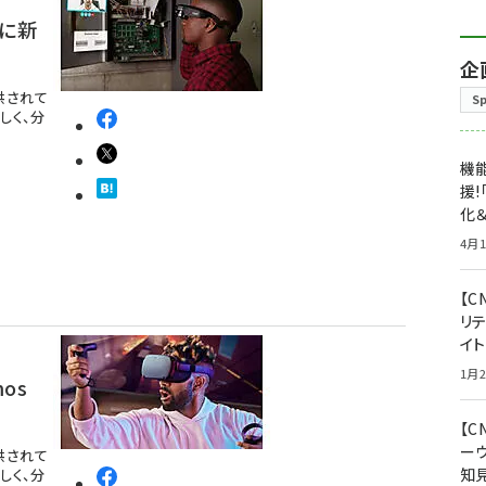
スに新
企
提供されて
S
しく、分
機能
援!
化＆
4月1
【C
リ
イ
1月2
os
【
ー
提供されて
知
しく、分