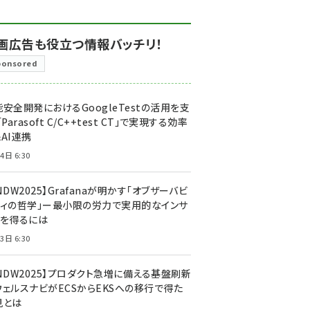
画広告も役立つ情報バッチリ！
ponsored
安全開発におけるGoogleTestの活用を支
「Parasoft C/C++test CT」で実現する効率
AI連携
4日 6:30
NDW2025】Grafanaが明かす「オブザーバビ
ティの哲学」ー最小限の労力で実用的なインサ
トを得るには
3日 6:30
CNDW2025】プロダクト急増に備える基盤刷新
ウェルスナビがECSからEKSへの移行で得た
見とは