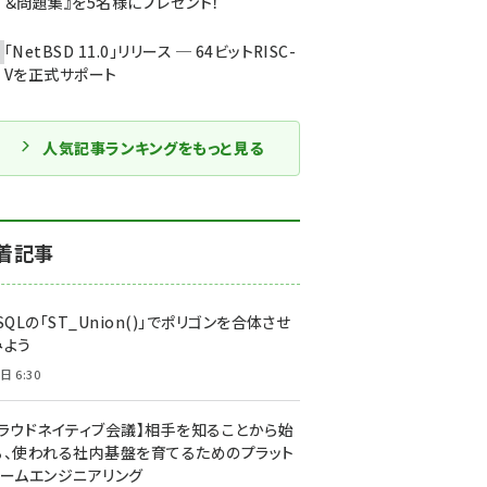
＆問題集』を5名様にプレゼント！
「NetBSD 11.0」リリース ─ 64ビットRISC-
Vを正式サポート
人気記事ランキングをもっと見る
着記事
SQLの「ST_Union()」でポリゴンを合体させ
みよう
日 6:30
クラウドネイティブ会議】相手を知ることから始
る、使われる社内基盤を育てるためのプラット
ォームエンジニアリング