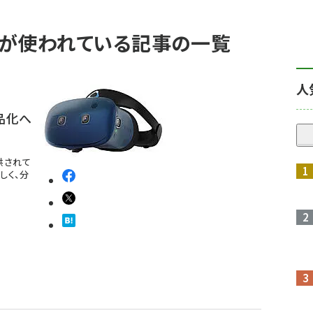
os」 が使われている記事の一覧
人
製品化へ
提供されて
しく、分