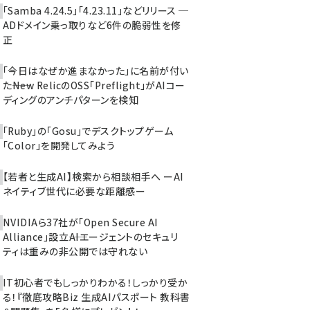
「Samba 4.24.5」「4.23.11」などリリース ─
ADドメイン乗っ取りなど6件の脆弱性を修
正
「今日はなぜか進まなかった」に名前が付い
た――New RelicのOSS「Preflight」がAIコー
ディングのアンチパターンを検知
「Ruby」の「Gosu」でデスクトップゲーム
「Color」を開発してみよう
【若者と生成AI】検索から相談相手へ ーAI
ネイティブ世代に必要な距離感ー
NVIDIAら37社が「Open Secure AI
Alliance」設立――AIエージェントのセキュリ
ティは重みの非公開では守れない
IT初心者でもしっかりわかる！しっかり受か
る！『徹底攻略Biz 生成AIパスポート 教科書