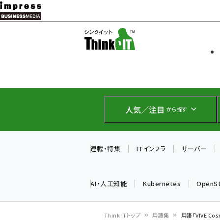
メ
イ
ソフト開発
Think IT
ン
企業IT
コ
製品導入
ン
Web担当者
EC担当者
テ
IoT・AI
ン
DCクラウド
人気／注目
から探す
研究・調査
ツ
エネルギー
に
ドローン
移
連載・特集
ITインフラ
サーバー
教育講座
動
AI・人工知能
Kubernetes
OpenS
Think ITトップ
用語集
用語「VIVE C