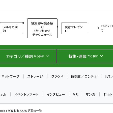
（シンクイット）
編集部が読み解
Think 
メルマガ購
く!
読者プレゼン
て
読
3行でわかる
ト
テックニュース
カテゴリ／種別
特集・連載
から探す
から探す
ネットワーク
ストレージ
クラウド
仮想化／コンテナ
Io
tack
イベントレポート
インタビュー
VR
マンガ
Thin
osmos」 が使われている記事の一覧