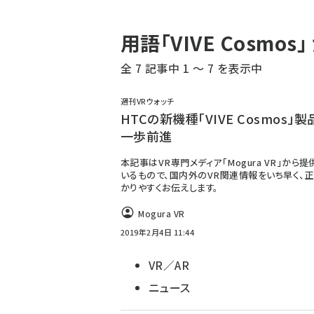
パ
用語「VIVE Cosm
ン
全 7 記事中 1 ～ 7 を表示中
く
ず
週刊VRウォッチ
HTCの新機種「VIVE Cosmos」
一歩前進
本記事はVR専門メディア「Mogura VR」から
いるもので、国内外のVR関連情報をいち早く、正
かりやすくお伝えします。
Mogura VR
2019年2月4日 11:44
VR／AR
ニュース