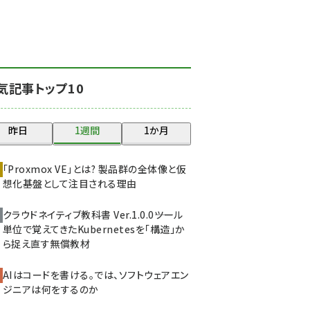
北海道をのんびり旅する
晴山佳須夫のヒント集！
(2047)
drupal (1963)
気記事トップ10
genai (1492)
abc123 (1367)
昨日
1週間
1か月
ai crunch (1363)
「Proxmox VE」とは? 製品群の全体像と仮
想化基盤として注目される理由
クラウドネイティブ教科書 Ver.1.0.0――ツール
単位で覚えてきたKubernetesを「構造」か
ら捉え直す無償教材
AIはコードを書ける。では、ソフトウェアエン
ジニアは何をするのか