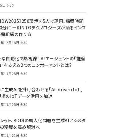
5日 6:30
NDW2025】250環境を5人で運用、構築時間
0分に ーKINTOテクノロジーズが語るインフ
基盤組織の作り方
5年12月18日 6:30
たな自動化で熱視線！ AIエージェントの「推論
力」を支える2つのコンポーネントとは？
5年11月28日 6:30
Tに生成AIを掛け合わせる「AI-driven IoT」
現場のIoTデータ活用を加速
5年11月26日 6:30
レット、KDDIの属人化問題を生成AIアシスタ
トの精度を高め解消へ
5年11月21日 6:30