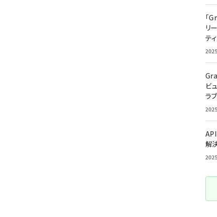
「G
リ
ティ
202
Gr
ビ
ラ
202
AP
解
202