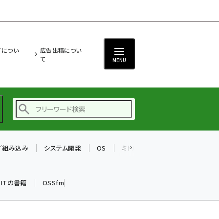
ITについ
広告出稿につい
て
MENU
T／組み込み
システム開発
OS
ミドルウェア
データベース
ai (2504)
加藤銘のチーム貢献～
k ITの書籍
OSSfm
仲間と築いた勝利の絆～
(2325)
iot女子会 (2290)