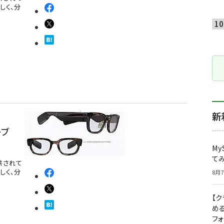
しく、分
新
ーブ
My
て
提供されて
しく、分
8月7
【
め
フ