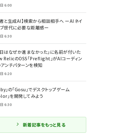
日 6:00
者と生成AI】検索から相談相手へ ーAIネイ
ィブ世代に必要な距離感ー
日 6:30
今日はなぜか進まなかった」に名前が付いた
New RelicのOSS「Preflight」がAIコーディン
のアンチパターンを検知
日 6:20
uby」の「Gosu」でデスクトップゲーム
olor」を開発してみよう
日 6:30
新着記事をもっと見る