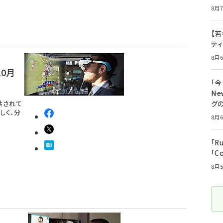
8月7
【若
テ
8月6
10月
「
――
提供されて
グ
しく、分
8月6
「R
「C
8月5