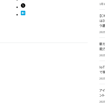
1月1
【C
は3
ラ
202
新
能
202
Io
で
202
アイ
ン
202