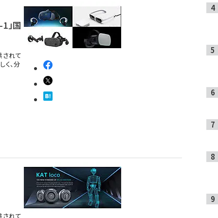
-1」国
提供されて
しく、分
提供されて