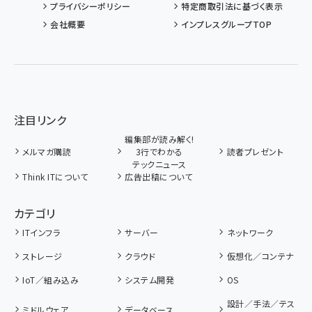
プライバシーポリシー
特定商取引法に基づく表示
会社概要
インプレスグループTOP
注目リンク
編集部が読み解く!
メルマガ購読
3行でわかる
読者プレゼント
テックニュース
Think ITについて
広告出稿について
カテゴリ
ITインフラ
サーバー
ネットワーク
ストレージ
クラウド
仮想化／コンテナ
IoT／組み込み
システム開発
OS
設計／手法／テス
ミドルウェア
データベース