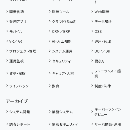
ト
開発言語
開発ツール
Web開発
業務アプリ
クラウド（SaaS）
データ解析
モバイル
CRM／ERP
OSS
VR／AR
AI・人工知能
運用・管理
プロジェクト管理
システム運用
BCP／DR
運用監視
セキュリティ
働き方
フリーランス／起
資格・試験
キャリア・人材
業
ライフハック
教育
制度・法律
アーカイブ
キーパーソンイン
システム開発
業務システム
タビュー
調査レポート
情報セキュリティ
サーバ構築・運用