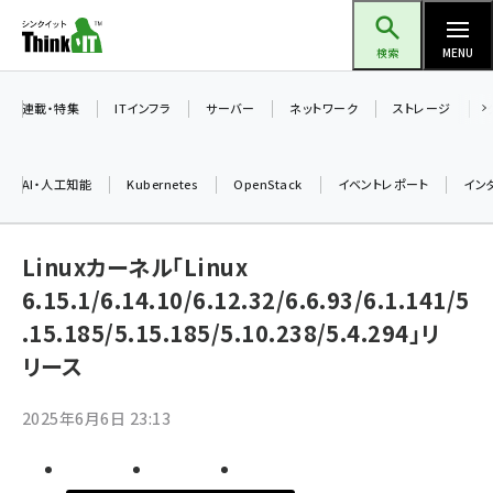
メ
Think IT（シンクイット）
イ
検索
MENU
ン
コ
連載・特集
ITインフラ
サーバー
ネットワーク
ストレージ
ン
テ
AI・人工知能
Kubernetes
OpenStack
イベントレポート
イン
ン
ツ
ai (2521)
に
Linuxカーネル「Linux
加藤銘のチーム貢献～仲間と築いた勝利の絆～ (2346)
移
6.15.1/6.14.10/6.12.32/6.6.93/6.1.141/5
動
.15.185/5.15.185/5.10.238/5.4.294」リ
iot女子会 (2303)
リース
北海道をのんびり旅する晴山佳須夫のヒント集！ (2068)
drupal (1980)
2025年6月6日 23:13
genai (1503)
abc123 (1379)