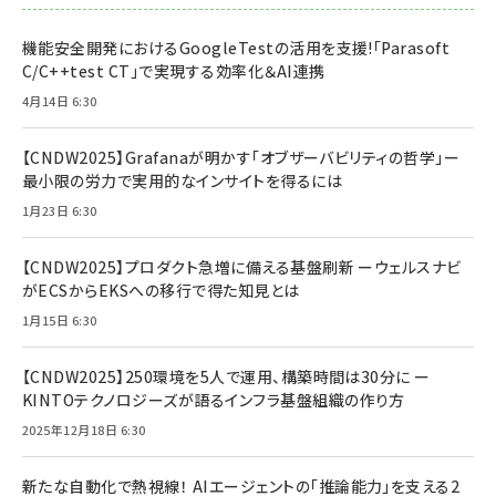
機能安全開発におけるGoogleTestの活用を支援!「Parasoft
C/C++test CT」で実現する効率化＆AI連携
4月14日 6:30
【CNDW2025】Grafanaが明かす「オブザーバビリティの哲学」ー
最小限の労力で実用的なインサイトを得るには
1月23日 6:30
【CNDW2025】プロダクト急増に備える基盤刷新 ーウェルスナビ
がECSからEKSへの移行で得た知見とは
1月15日 6:30
【CNDW2025】250環境を5人で運用、構築時間は30分に ー
KINTOテクノロジーズが語るインフラ基盤組織の作り方
2025年12月18日 6:30
新たな自動化で熱視線！ AIエージェントの「推論能力」を支える2