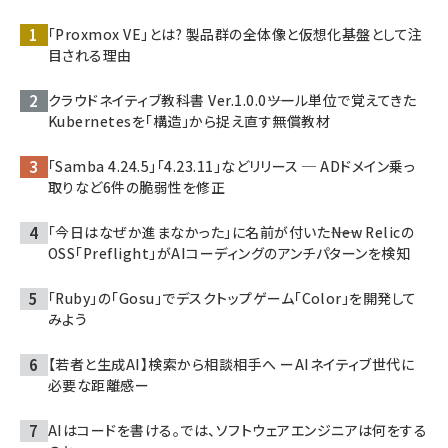
「Proxmox VE」とは? 製品群の全体像と仮想化基盤として注
目される理由
クラウドネイティブ教科書 Ver.1.0.0――ツール単位で覚えてきた
Kubernetesを「構造」から捉え直す無償教材
「Samba 4.24.5」「4.23.11」などリリース ─ ADドメイン乗っ
取りなど6件の脆弱性を修正
「今日はなぜか進まなかった」に名前が付いた――New Relicの
OSS「Preflight」がAIコーディングのアンチパターンを検知
「Ruby」の「Gosu」でデスクトップゲーム「Color」を開発して
みよう
【若者と生成AI】検索から相談相手へ ーAIネイティブ世代に
必要な距離感ー
AIはコードを書ける。では、ソフトウェアエンジニアは何をする