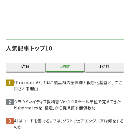
人気記事トップ10
昨日
1週間
1か月
「Proxmox VE」とは? 製品群の全体像と仮想化基盤として注
目される理由
クラウドネイティブ教科書 Ver.1.0.0――ツール単位で覚えてきた
Kubernetesを「構造」から捉え直す無償教材
AIはコードを書ける。では、ソフトウェアエンジニアは何をする
のか