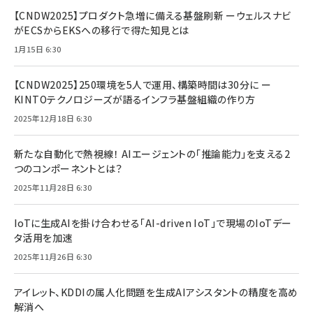
【CNDW2025】プロダクト急増に備える基盤刷新 ーウェルスナビ
がECSからEKSへの移行で得た知見とは
1月15日 6:30
【CNDW2025】250環境を5人で運用、構築時間は30分に ー
KINTOテクノロジーズが語るインフラ基盤組織の作り方
2025年12月18日 6:30
新たな自動化で熱視線！ AIエージェントの「推論能力」を支える2
つのコンポーネントとは？
2025年11月28日 6:30
IoTに生成AIを掛け合わせる「AI-driven IoT」で現場のIoTデー
タ活用を加速
2025年11月26日 6:30
アイレット、KDDIの属人化問題を生成AIアシスタントの精度を高め
解消へ