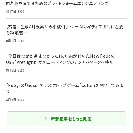
内基盤を育てるためのプラットフォームエンジニアリング
8月7日 6:00
【若者と生成AI】検索から相談相手へ ーAIネイティブ世代に必要
な距離感ー
8月6日 6:30
「今日はなぜか進まなかった」に名前が付いた――New Relicの
OSS「Preflight」がAIコーディングのアンチパターンを検知
8月6日 6:20
「Ruby」の「Gosu」でデスクトップゲーム「Color」を開発してみよ
う
8月5日 6:30
新着記事をもっと見る