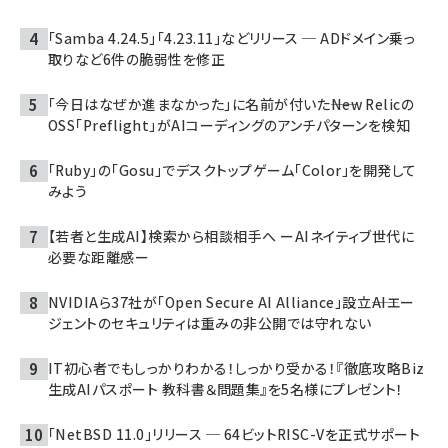
「Samba 4.24.5」「4.23.11」などリリース ─ ADドメイン乗っ
取りなど6件の脆弱性を修正
「今日はなぜか進まなかった」に名前が付いた――New Relicの
OSS「Preflight」がAIコーディングのアンチパターンを検知
「Ruby」の「Gosu」でデスクトップゲーム「Color」を開発して
みよう
【若者と生成AI】検索から相談相手へ ーAIネイティブ世代に
必要な距離感ー
NVIDIAら37社が「Open Secure AI Alliance」設立――AIエー
ジェントのセキュリティは重みの非公開では守れない
IT初心者でもしっかりわかる！しっかり受かる！『徹底攻略Biz
生成AIパスポート 教科書＆問題集』を5名様にプレゼント！
「NetBSD 11.0」リリース ─ 64ビットRISC-Vを正式サポート