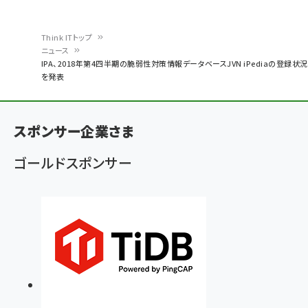
Think ITトップ
ニュース
パ
IPA、2018年第4四半期の脆弱性対策情報データベースJVN iPediaの登録状況
を発表
ン
く
ず
スポンサー企業さま
ゴールドスポンサー