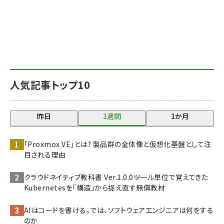
人気記事トップ10
昨日
1週間
1か月
「Proxmox VE」とは? 製品群の全体像と仮想化基盤として注
目される理由
クラウドネイティブ教科書 Ver.1.0.0――ツール単位で覚えてきた
Kubernetesを「構造」から捉え直す無償教材
AIはコードを書ける。では、ソフトウェアエンジニアは何をする
のか