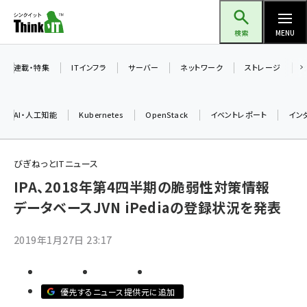
メ
Think IT（シンクイット）
イ
検索
MENU
ン
コ
連載・特集
ITインフラ
サーバー
ネットワーク
ストレージ
ン
テ
AI・人工知能
Kubernetes
OpenStack
イベントレポート
イン
ン
ツ
ai (2497)
に
びぎねっとITニュース
加藤銘のチーム貢献～仲間と築いた勝利の絆～ (2315)
移
IPA、2018年第4四半期の脆弱性対策情報
動
データベースJVN iPediaの登録状況を発表
iot女子会 (2281)
北海道をのんびり旅する晴山佳須夫のヒント集！ (2037)
2019年1月27日 23:17
drupal (1956)
genai (1484)
優先するニュース提供元に追加
abc123 (1360)