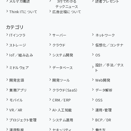
メルマガ購読
3行でわかる
読者プレゼント
テックニュース
Think ITについて
広告出稿について
カテゴリ
ITインフラ
サーバー
ネットワーク
ストレージ
クラウド
仮想化／コンテナ
IoT／組み込み
システム開発
OS
設計／手法／テス
ミドルウェア
データベース
ト
開発言語
開発ツール
Web開発
業務アプリ
クラウド（SaaS）
データ解析
モバイル
CRM／ERP
OSS
VR／AR
AI・人工知能
運用・管理
プロジェクト管理
システム運用
BCP／DR
運用監視
セキュリティ
働き方