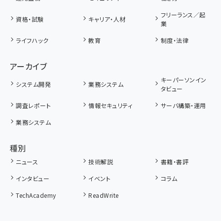
フリーランス／起
資格・試験
キャリア・人材
業
ライフハック
教育
制度・法律
アーカイブ
キーパーソンイン
システム開発
業務システム
タビュー
調査レポート
情報セキュリティ
サーバ構築・運用
業務システム
種別
ニュース
技術解説
書籍・書評
インタビュー
イベント
コラム
TechAcademy
ReadWrite