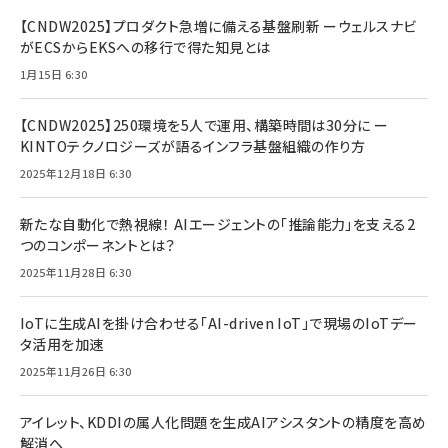
【CNDW2025】プロダクト急増に備える基盤刷新 ーウェルスナビ
がECSからEKSへの移行で得た知見とは
1月15日 6:30
【CNDW2025】250環境を5人で運用、構築時間は30分に ー
KINTOテクノロジーズが語るインフラ基盤組織の作り方
2025年12月18日 6:30
新たな自動化で熱視線！ AIエージェントの「推論能力」を支える2
つのコンポーネントとは？
2025年11月28日 6:30
IoTに生成AIを掛け合わせる「AI-driven IoT」で現場のIoTデー
タ活用を加速
2025年11月26日 6:30
アイレット、KDDIの属人化問題を生成AIアシスタントの精度を高め
解消へ