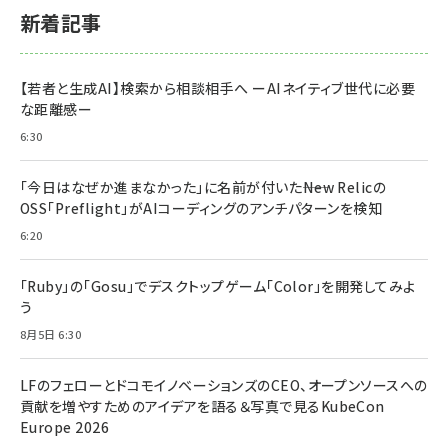
新着記事
【若者と生成AI】検索から相談相手へ ーAIネイティブ世代に必要
な距離感ー
6:30
「今日はなぜか進まなかった」に名前が付いた――New Relicの
OSS「Preflight」がAIコーディングのアンチパターンを検知
6:20
「Ruby」の「Gosu」でデスクトップゲーム「Color」を開発してみよ
う
8月5日 6:30
LFのフェローとドコモイノベーションズのCEO、オープンソースへの
貢献を増やすためのアイデアを語る＆写真で見るKubeCon
Europe 2026