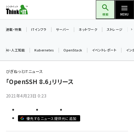
メ
Think IT（シンクイット）
イ
検索
MENU
ン
コ
連載・特集
ITインフラ
サーバー
ネットワーク
ストレージ
ン
テ
AI・人工知能
Kubernetes
OpenStack
イベントレポート
イン
ン
ツ
ai (2475)
に
びぎねっとITニュース
加藤銘のチーム貢献～仲間と築いた勝利の絆～ (2297)
移
「OpenSSH 8.6」リリース
動
iot女子会 (2248)
2021年4月23日 0:23
北海道をのんびり旅する晴山佳須夫のヒント集！ (2008)
drupal (1929)
優先するニュース提供元に追加
genai (1468)
abc123 (1341)