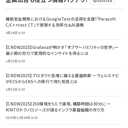
Sponsored
機能安全開発におけるGoogleTestの活用を支援!「Parasoft
C/C++test CT」で実現する効率化＆AI連携
4月14日 6:30
【CNDW2025】Grafanaが明かす「オブザーバビリティの哲学」ー
最小限の労力で実用的なインサイトを得るには
1月23日 6:30
【CNDW2025】プロダクト急増に備える基盤刷新 ーウェルスナビ
がECSからEKSへの移行で得た知見とは
1月15日 6:30
【CNDW2025】250環境を5人で運用、構築時間は30分に ー
KINTOテクノロジーズが語るインフラ基盤組織の作り方
2025年12月18日 6:30