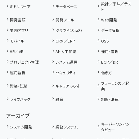
設計／手法／テス
ミドルウェア
データベース
ト
開発言語
開発ツール
Web開発
業務アプリ
クラウド（SaaS）
データ解析
モバイル
CRM／ERP
OSS
VR／AR
AI・人工知能
運用・管理
プロジェクト管理
システム運用
BCP／DR
運用監視
セキュリティ
働き方
フリーランス／起
資格・試験
キャリア・人材
業
ライフハック
教育
制度・法律
アーカイブ
キーパーソンイン
システム開発
業務システム
タビュー