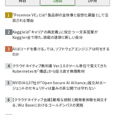
昨日
1週間
1か月
「Proxmox VE」とは? 製品群の全体像と仮想化基盤として注
目される理由
Kaggleは「キャリアの再定義」に役立つ ー文系営業が
Kaggler会で得た、挑戦の連鎖と新しい自分
AIはコードを書ける。では、ソフトウェアエンジニアは何をする
のか
クラウドネイティブ教科書 Ver.1.0.0――ツール単位で覚えてきた
Kubernetesを「構造」から捉え直す無償教材
NVIDIAら37社が「Open Secure AI Alliance」設立――AIエー
ジェントのセキュリティは重みの非公開では守れない
【クラウドネイティブ会議】厳格な統制と開発者体験を両立す
る、Wiz Baseにおけるゴールデンパスの実践