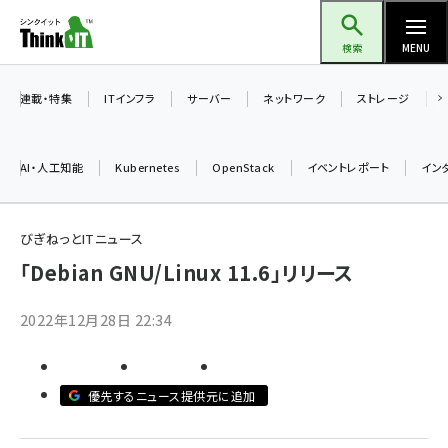
メ
Think IT（シンクイット）
イ
検索
MENU
ン
コ
連載・特集
ITインフラ
サーバー
ネットワーク
ストレージ
ン
テ
AI・人工知能
Kubernetes
OpenStack
イベントレポート
イン
ン
ツ
ai (2470)
に
びぎねっとITニュース
加藤銘のチーム貢献～仲間と築いた勝利の絆～ (2287)
移
「Debian GNU/Linux 11.6」リリース
動
iot女子会 (2243)
2022年12月28日 22:34
北海道をのんびり旅する晴山佳須夫のヒント集！ (2000)
drupal (1921)
優先するニュース提供元に追加
genai (1464)
ai crunch (1336)