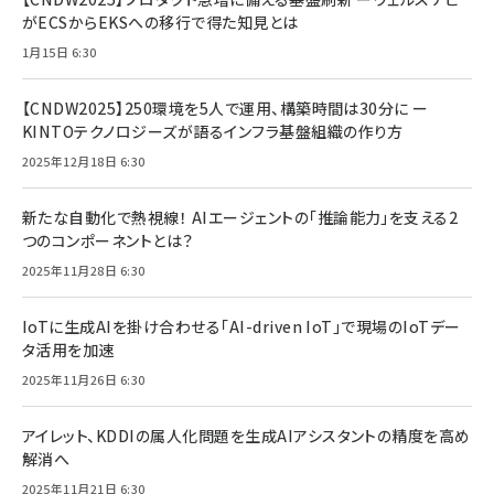
がECSからEKSへの移行で得た知見とは
1月15日 6:30
【CNDW2025】250環境を5人で運用、構築時間は30分に ー
KINTOテクノロジーズが語るインフラ基盤組織の作り方
2025年12月18日 6:30
新たな自動化で熱視線！ AIエージェントの「推論能力」を支える2
つのコンポーネントとは？
2025年11月28日 6:30
IoTに生成AIを掛け合わせる「AI-driven IoT」で現場のIoTデー
タ活用を加速
2025年11月26日 6:30
アイレット、KDDIの属人化問題を生成AIアシスタントの精度を高め
解消へ
2025年11月21日 6:30