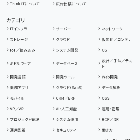
Think ITについて
広告出稿について
カテゴリ
ITインフラ
サーバー
ネットワーク
ストレージ
クラウド
仮想化／コンテナ
IoT／組み込み
システム開発
OS
設計／手法／テス
ミドルウェア
データベース
ト
開発言語
開発ツール
Web開発
業務アプリ
クラウド（SaaS）
データ解析
モバイル
CRM／ERP
OSS
VR／AR
AI・人工知能
運用・管理
プロジェクト管理
システム運用
BCP／DR
運用監視
セキュリティ
働き方