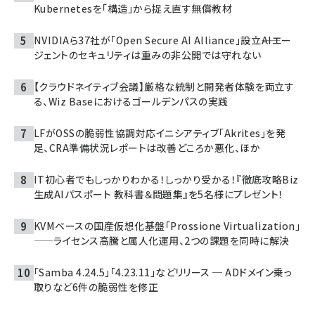
Kubernetesを「構造」から捉え直す無償教材
NVIDIAら37社が「Open Secure AI Alliance」設立――AIエー
ジェントのセキュリティは重みの非公開では守れない
【クラウドネイティブ会議】厳格な統制と開発者体験を両立す
る、Wiz Baseにおけるゴールデンパスの実践
LFがOSSの脆弱性協調対応イニシアティブ「Akrites」を発
足、CRA準備状況レポートは改善どころか悪化、ほか
IT初心者でもしっかりわかる！しっかり受かる！『徹底攻略Biz
生成AIパスポート 教科書＆問題集』を5名様にプレゼント！
KVMベースの国産仮想化基盤「Prossione Virtualization」
——ライセンス高騰と属人化運用、2つの課題を同時に解決
「Samba 4.24.5」「4.23.11」などリリース ─ ADドメイン乗っ
取りなど6件の脆弱性を修正