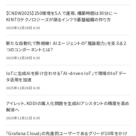
【CNDW2025】250環境を5人で運用、構築時間は30分に ー
KINTOテクノロジーズが語るインフラ基盤組織の作り方
2025年12月18日 6:30
新たな自動化で熱視線！ AIエージェントの「推論能力」を支える2
つのコンポーネントとは？
2025年11月28日 6:30
IoTに生成AIを掛け合わせる「AI-driven IoT」で現場のIoTデー
タ活用を加速
2025年11月26日 6:30
アイレット、KDDIの属人化問題を生成AIアシスタントの精度を高め
解消へ
2025年11月21日 6:30
「Grafana Cloud」の先進的ユーザーであるグリーが10年をかけ