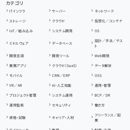
カテゴリ
ITインフラ
サーバー
ネットワーク
ストレージ
クラウド
仮想化／コンテナ
IoT／組み込み
システム開発
OS
設計／手法／テス
ミドルウェア
データベース
ト
開発言語
開発ツール
Web開発
業務アプリ
クラウド（SaaS）
データ解析
モバイル
CRM／ERP
OSS
VR／AR
AI・人工知能
運用・管理
プロジェクト管理
システム運用
BCP／DR
運用監視
セキュリティ
働き方
フリーランス／起
資格・試験
キャリア・人材
業
ライフハック
教育
制度・法律