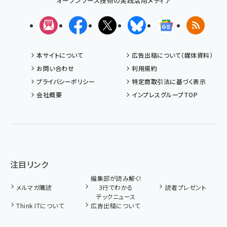
オープンソース技術の実践活用メディア
メルマガ
Facebook
X(エックス)
Bluesky
Googleニュ
RSS
本サイトについて
広告出稿について（媒体資料）
お問い合わせ
利用規約
プライバシーポリシー
特定商取引法に基づく表示
会社概要
インプレスグループTOP
注目リンク
編集部が読み解く!
メルマガ購読
3行でわかる
読者プレゼント
テックニュース
Think ITについて
広告出稿について