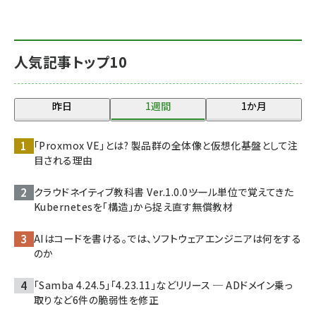
人気記事トップ10
昨日
1週間
1か月
「Proxmox VE」とは? 製品群の全体像と仮想化基盤として注
目される理由
クラウドネイティブ教科書 Ver.1.0.0――ツール単位で覚えてきた
Kubernetesを「構造」から捉え直す無償教材
AIはコードを書ける。では、ソフトウェアエンジニアは何をする
のか
「Samba 4.24.5」「4.23.11」などリリース ─ ADドメイン乗っ
取りなど6件の脆弱性を修正