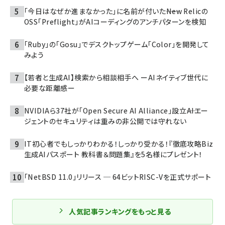
「今日はなぜか進まなかった」に名前が付いた――New Relicの
OSS「Preflight」がAIコーディングのアンチパターンを検知
「Ruby」の「Gosu」でデスクトップゲーム「Color」を開発して
みよう
【若者と生成AI】検索から相談相手へ ーAIネイティブ世代に
必要な距離感ー
NVIDIAら37社が「Open Secure AI Alliance」設立――AIエー
ジェントのセキュリティは重みの非公開では守れない
IT初心者でもしっかりわかる！しっかり受かる！『徹底攻略Biz
生成AIパスポート 教科書＆問題集』を5名様にプレゼント！
「NetBSD 11.0」リリース ─ 64ビットRISC-Vを正式サポート
人気記事ランキングをもっと見る