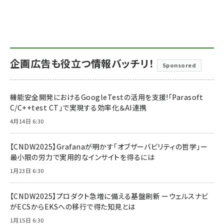
企画広告も役立つ情報バッチリ！
Sponsored
機能安全開発におけるGoogleTestの活用を支援!「Parasoft
C/C++test CT」で実現する効率化＆AI連携
4月14日 6:30
【CNDW2025】Grafanaが明かす「オブザーバビリティの哲学」ー
最小限の労力で実用的なインサイトを得るには
1月23日 6:30
【CNDW2025】プロダクト急増に備える基盤刷新 ーウェルスナビ
がECSからEKSへの移行で得た知見とは
1月15日 6:30