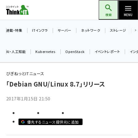
メ
Think IT（シンクイット）
イ
検索
MENU
ン
コ
連載・特集
ITインフラ
サーバー
ネットワーク
ストレージ
ン
テ
AI・人工知能
Kubernetes
OpenStack
イベントレポート
イン
ン
ツ
ai (2497)
に
びぎねっとITニュース
加藤銘のチーム貢献～仲間と築いた勝利の絆～ (2315)
移
「Debian GNU/Linux 8.7」リリース
動
iot女子会 (2281)
2017年1月15日 21:50
北海道をのんびり旅する晴山佳須夫のヒント集！ (2037)
drupal (1956)
優先するニュース提供元に追加
genai (1484)
abc123 (1360)