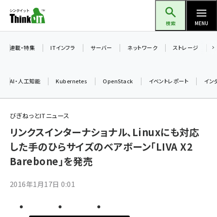
メ
Think IT（シンクイット）
イ
検索
MENU
ン
コ
連載・特集
ITインフラ
サーバー
ネットワーク
ストレージ
ン
テ
AI・人工知能
Kubernetes
OpenStack
イベントレポート
イン
ン
ツ
ai (2497)
に
びぎねっとITニュース
加藤銘のチーム貢献～仲間と築いた勝利の絆～ (2315)
移
リンクスインターナショナル、Linuxにも対応
動
した手のひらサイズのベアボーン「LIVA X2
iot女子会 (2281)
Barebone」を発売
北海道をのんびり旅する晴山佳須夫のヒント集！ (2037)
drupal (1955)
2016年1月17日 0:01
genai (1484)
abc123 (1360)