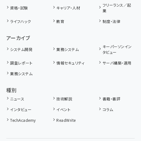
フリーランス／起
資格・試験
キャリア・人材
業
ライフハック
教育
制度・法律
アーカイブ
キーパーソンイン
システム開発
業務システム
タビュー
調査レポート
情報セキュリティ
サーバ構築・運用
業務システム
種別
ニュース
技術解説
書籍・書評
インタビュー
イベント
コラム
TechAcademy
ReadWrite