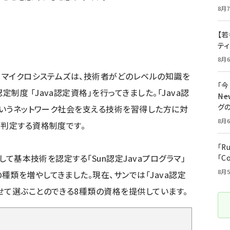
8月7
【若
テ
8月6
ン・マイクロシステムズは、技術者がどのレベルの知識を
「
度 「Java認定資格」を行ってきました。「Java認
――
グ
ーというネットワーク社会を支える技術を習得した方に対
8月6
・判定する資格制度です。
「R
として基本技術を認定する「Sun認定Javaプログラマ」
「C
8月5
類を増やしてきました。現在、サンでは「Java認定
せて選ぶことのできる8種類の資格を提供しています。