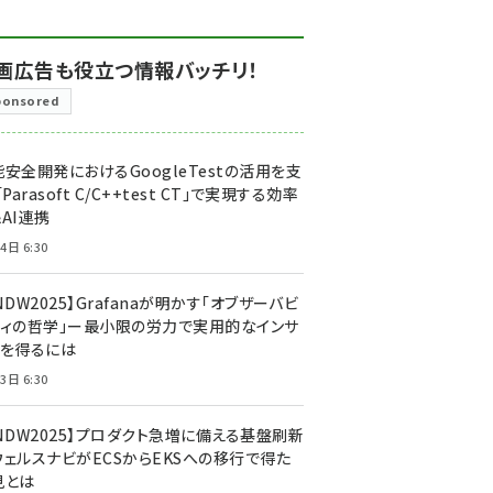
画広告も役立つ情報バッチリ！
ponsored
安全開発におけるGoogleTestの活用を支
「Parasoft C/C++test CT」で実現する効率
AI連携
4日 6:30
NDW2025】Grafanaが明かす「オブザーバビ
ティの哲学」ー最小限の労力で実用的なインサ
トを得るには
3日 6:30
CNDW2025】プロダクト急増に備える基盤刷新
ウェルスナビがECSからEKSへの移行で得た
見とは