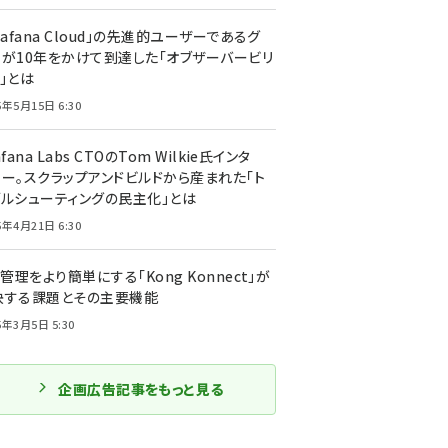
rafana Cloud」の先進的ユーザーであるグ
ーが10年をかけて到達した「オブザーバービリ
」とは
5年5月15日 6:30
afana Labs CTOのTom Wilkie氏インタ
ュー。スクラップアンドビルドから産まれた「ト
ブルシューティングの民主化」とは
5年4月21日 6:30
I管理をより簡単にする「Kong Konnect」が
決する課題とその主要機能
5年3月5日 5:30
企画広告記事をもっと見る