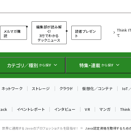
（シンクイット）
編集部が読み解
Think 
メルマガ購
く!
読者プレゼン
て
読
3行でわかる
ト
テックニュース
カテゴリ／種別
特集・連載
から探す
から探す
ネットワーク
ストレージ
クラウド
仮想化／コンテナ
Io
tack
イベントレポート
インタビュー
VR
マンガ
Thin
世界に通用するJavaのプロフェッショナルを目指せ！
Java認定資格を取得するため