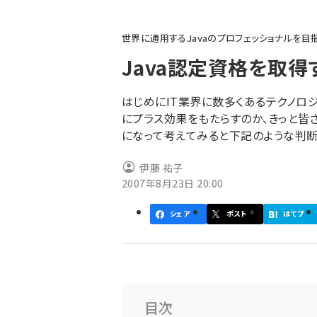
パ
世界に通用するJavaのプロフェッショナルを目
ン
Java認定資格を取
く
ず
はじめにIT業界に数多くあるテクノロ
にプラス効果をもたらすのか、きっと皆
になって考えてみると下記のような判断
伊藤 祐子
2007年8月23日 20:00
シェア
ポスト
はてブ
目次