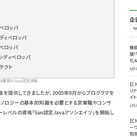
企
ィベロッパ
S
トディベロッパ
ィベロッパ
機能
援!
ンディベロッパ
化＆
テクト
4月1
：8種類のJava認定資格
【C
リ
を提供してきましたが、2005年9月からプログラマを
イ
テクノロジーの基本的知識を必要とする営業職やコンサ
1月2
レベルの資格「Sun認定Javaアソシエイツ」を開始し
【
ー
知