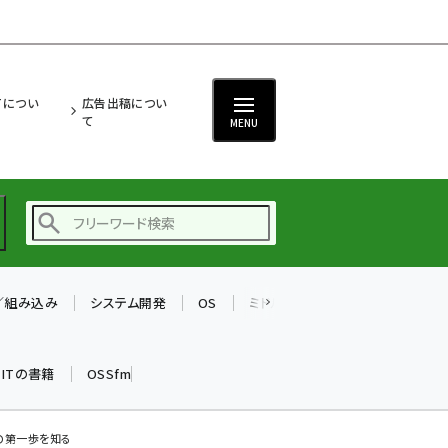
ITについ
広告出稿につい
て
MENU
T／組み込み
システム開発
OS
ミドルウェア
データベース
ai (2497)
加藤銘のチーム貢献～
k ITの書籍
OSSfm
仲間と築いた勝利の絆～
(2315)
iot女子会 (2281)
の第一歩を知る