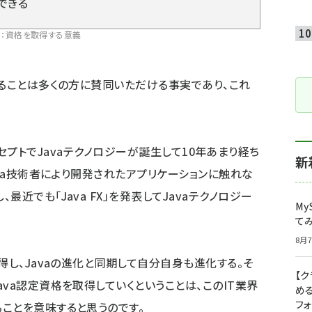
できる
1：資格を取得する意義
いることは多くの方に賛同いただける事実であり、これ
re」のコンセプトでJavaテクノロジーが誕生して10年あまり経ち
新
ava技術者により開発されたアプリケーションに触れな
近でも「Java FX」を発表してJavaテクノロジー
My
て
8月7
得し、Javaの進化と同期して自分自身も進化する。そ
【
va認定資格を取得していくということは、このIT業界
め
フ
ことを意味すると思うのです。