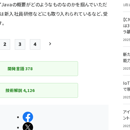
ずJavaの概要がどのようなものなのかを掴んでいただ
1月1
ては新入社員研修などにも取り入れられているなど、受
【C
。
は3
ラ
202
2
3
4
e
Page
Page
Page
次ページ
新
ペー
能
ジ
開発言語
378
202
送
り
Io
で
技術解説
4,126
202
アイ
シェアする
ン
202
ポストする