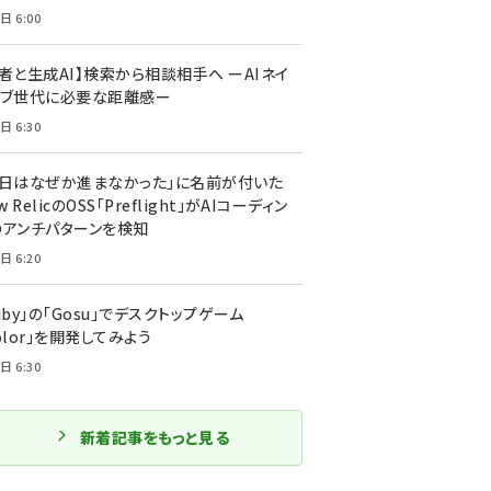
日 6:00
者と生成AI】検索から相談相手へ ーAIネイ
ィブ世代に必要な距離感ー
日 6:30
今日はなぜか進まなかった」に名前が付いた
New RelicのOSS「Preflight」がAIコーディン
のアンチパターンを検知
日 6:20
uby」の「Gosu」でデスクトップゲーム
olor」を開発してみよう
日 6:30
新着記事をもっと見る