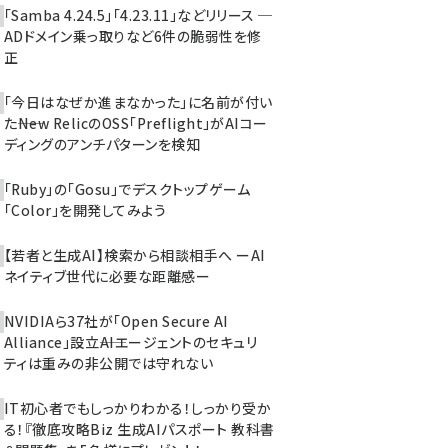
「Samba 4.24.5」「4.23.11」などリリース ─
ADドメイン乗っ取りなど6件の脆弱性を修
正
「今日はなぜか進まなかった」に名前が付い
た――New RelicのOSS「Preflight」がAIコー
ディングのアンチパターンを検知
「Ruby」の「Gosu」でデスクトップゲーム
「Color」を開発してみよう
【若者と生成AI】検索から相談相手へ ーAI
ネイティブ世代に必要な距離感ー
NVIDIAら37社が「Open Secure AI
Alliance」設立――AIエージェントのセキュリ
ティは重みの非公開では守れない
IT初心者でもしっかりわかる！しっかり受か
る！『徹底攻略Biz 生成AIパスポート 教科書