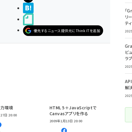
>ブクマする
「G
リ
noteで書く
ティ
優先するニュース提供元にThink ITを追加
202
Gr
ビ
ラ
202
AP
解
202
出力環境
HTML 5＋JavaScriptで
Canvasアプリを作る
27日 20:00
2009年1月13日 20:00