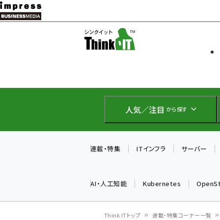
メ
イ
ソフト開発
Think IT
ン
企業IT
コ
製品導入
ン
Web担当者
EC担当者
テ
IoT・AI
ン
DCクラウド
人気／注目
から探す
研究・調査
ツ
エネルギー
に
ドローン
移
連載・特集
ITインフラ
サーバー
教育講座
動
AI・人工知能
Kubernetes
OpenS
Think ITトップ
連載・特集コーナー一覧