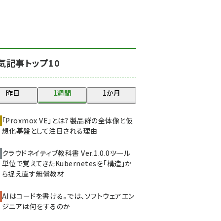
北海道をのんびり旅する
晴山佳須夫のヒント集！
(2037)
drupal (1956)
気記事トップ10
genai (1484)
abc123 (1360)
昨日
1週間
1か月
ai crunch (1355)
「Proxmox VE」とは? 製品群の全体像と仮
想化基盤として注目される理由
クラウドネイティブ教科書 Ver.1.0.0――ツール
単位で覚えてきたKubernetesを「構造」か
ら捉え直す無償教材
AIはコードを書ける。では、ソフトウェアエン
ジニアは何をするのか