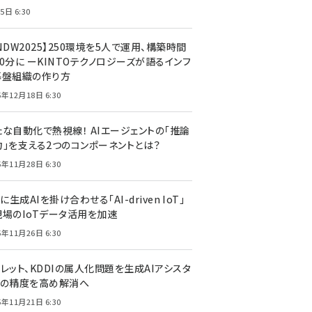
5日 6:30
NDW2025】250環境を5人で運用、構築時間
0分に ーKINTOテクノロジーズが語るインフ
基盤組織の作り方
5年12月18日 6:30
たな自動化で熱視線！ AIエージェントの「推論
力」を支える2つのコンポーネントとは？
5年11月28日 6:30
Tに生成AIを掛け合わせる「AI-driven IoT」
現場のIoTデータ活用を加速
5年11月26日 6:30
レット、KDDIの属人化問題を生成AIアシスタ
トの精度を高め解消へ
5年11月21日 6:30