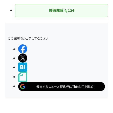
り
技術解説
4,126
この記事をシェアしてください
シェアする
ポストする
>ブクマする
noteで書く
優先するニュース提供元にThink ITを追加