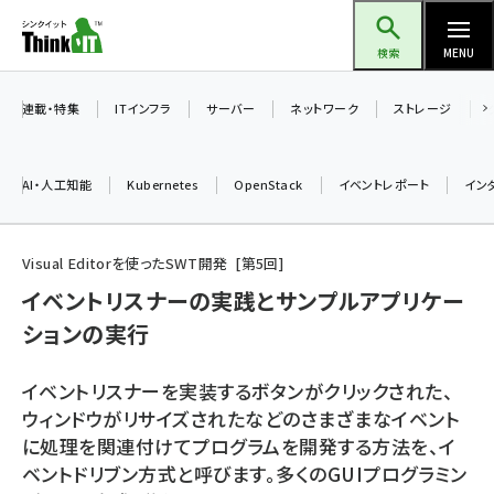
メ
Think IT（シンクイット）
イ
検索
MENU
ン
コ
連載・特集
ITインフラ
サーバー
ネットワーク
ストレージ
ン
テ
AI・人工知能
Kubernetes
OpenStack
イベントレポート
イン
ン
ツ
ai (2504)
に
Visual Editorを使ったSWT開発
第
5
回
加藤銘のチーム貢献～仲間と築いた勝利の絆～ (2325)
移
イベントリスナーの実践とサンプルアプリケー
動
ションの実行
iot女子会 (2290)
北海道をのんびり旅する晴山佳須夫のヒント集！ (2047)
イベントリスナーを実装するボタンがクリックされた、
drupal (1963)
ウィンドウがリサイズされたなどのさまざまなイベント
に処理を関連付けてプログラムを開発する方法を、イ
genai (1492)
ベントドリブン方式と呼びます。多くのGUIプログラミン
abc123 (1367)