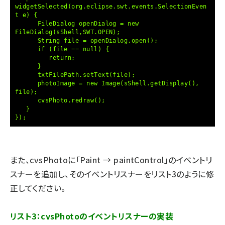
widgetSelected(org.eclipse.swt.events.SelectionEven
t e) {
FileDialog openDialog = new
FileDialog(sShell,SWT.OPEN);
String file = openDialog.open();
if (file == null) {
return;
}
txtFilePath.setText(file);
photoImage = new Image(sShell.getDisplay(),
file);
cvsPhoto.redraw();
}
});
また、cvsPhotoに「Paint → paintControl」のイベントリ
スナーを追加し、そのイベントリスナーをリスト3のように修
正してください。
リスト3：cvsPhotoのイベントリスナーの実装