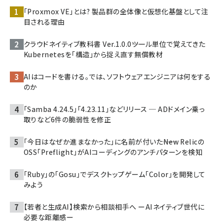
「Proxmox VE」とは? 製品群の全体像と仮想化基盤として注
目される理由
クラウドネイティブ教科書 Ver.1.0.0――ツール単位で覚えてきた
Kubernetesを「構造」から捉え直す無償教材
AIはコードを書ける。では、ソフトウェアエンジニアは何をする
のか
「Samba 4.24.5」「4.23.11」などリリース ─ ADドメイン乗っ
取りなど6件の脆弱性を修正
「今日はなぜか進まなかった」に名前が付いた――New Relicの
OSS「Preflight」がAIコーディングのアンチパターンを検知
「Ruby」の「Gosu」でデスクトップゲーム「Color」を開発して
みよう
【若者と生成AI】検索から相談相手へ ーAIネイティブ世代に
必要な距離感ー