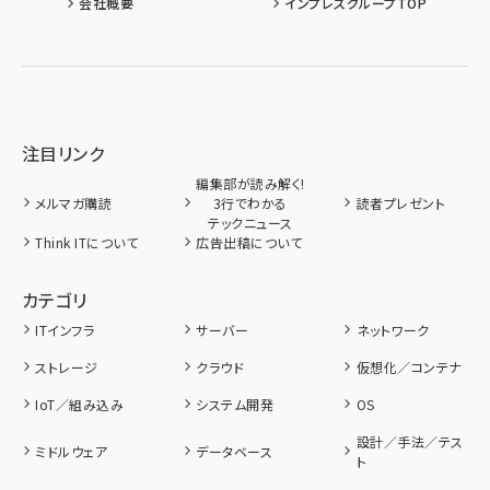
会社概要
インプレスグループTOP
注目リンク
編集部が読み解く!
メルマガ購読
3行でわかる
読者プレゼント
テックニュース
Think ITについて
広告出稿について
カテゴリ
ITインフラ
サーバー
ネットワーク
ストレージ
クラウド
仮想化／コンテナ
IoT／組み込み
システム開発
OS
設計／手法／テス
ミドルウェア
データベース
ト