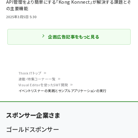
API管理をより簡単にする「Kong Konnect」が解決する課題とそ
の主要機能
2025年3月5日 5:30
企画広告記事をもっと見る
Think ITトップ
連載・特集コーナー一覧
パ
Visual Editorを使ったSWT開発
イベントリスナーの実践とサンプルアプリケーションの実行
ン
く
ず
スポンサー企業さま
ゴールドスポンサー