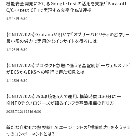
機能安全開発におけるGoogleTestの活用を支援!「Parasoft
C/C++test CT」で実現する効率化＆AI連携
4月14日 6:30
【CNDW2025】Grafanaが明かす「オブザーバビリティの哲学」ー
最小限の労力で実用的なインサイトを得るには
1月23日 6:30
【CNDW2025】プロダクト急増に備える基盤刷新 ーウェルスナビ
がECSからEKSへの移行で得た知見とは
1月15日 6:30
【CNDW2025】250環境を5人で運用、構築時間は30分に ー
KINTOテクノロジーズが語るインフラ基盤組織の作り方
2025年12月18日 6:30
新たな自動化で熱視線！ AIエージェントの「推論能力」を支える2
つのコンポーネントとは？