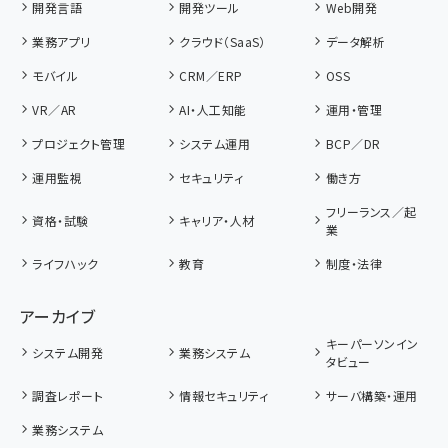
開発言語
開発ツール
Web開発
業務アプリ
クラウド（SaaS）
データ解析
モバイル
CRM／ERP
OSS
VR／AR
AI・人工知能
運用・管理
プロジェクト管理
システム運用
BCP／DR
運用監視
セキュリティ
働き方
フリーランス／起
資格・試験
キャリア・人材
業
ライフハック
教育
制度・法律
アーカイブ
キーパーソンイン
システム開発
業務システム
タビュー
調査レポート
情報セキュリティ
サーバ構築・運用
業務システム