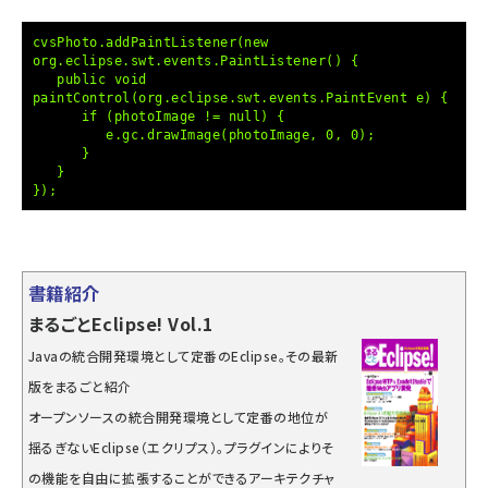
cvsPhoto.addPaintListener(new
org.eclipse.swt.events.PaintListener() {
public void
paintControl(org.eclipse.swt.events.PaintEvent e) {
if (photoImage != null) {
e.gc.drawImage(photoImage, 0, 0);
}
}
});
書籍紹介
まるごとEclipse! Vol.1
Javaの統合開発環境として定番のEclipse。その最新
版をまるごと紹介
オープンソースの統合開発環境として定番の地位が
揺るぎないEclipse（エクリプス）。プラグインによりそ
の機能を自由に拡張することができるアーキテクチャ