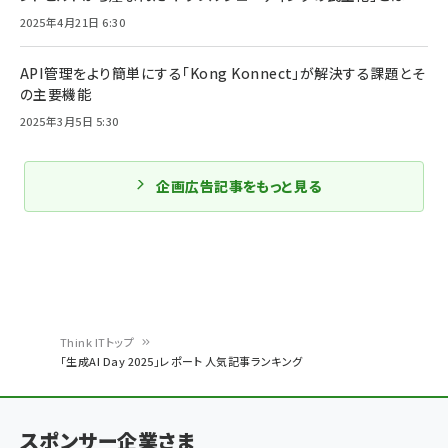
2025年4月21日 6:30
API管理をより簡単にする「Kong Konnect」が解決する課題とそ
の主要機能
2025年3月5日 5:30
企画広告記事をもっと見る
Think ITトップ
「生成AI Day 2025」レポート 人気記事ランキング
パ
ン
スポンサー企業さま
く