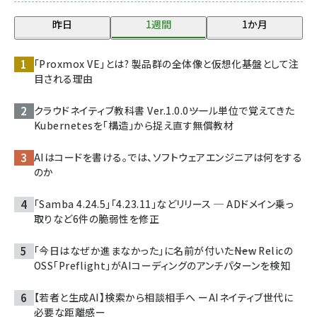
昨日
1週間
1か月
「Proxmox VE」とは? 製品群の全体像と仮想化基盤として注
目される理由
クラウドネイティブ教科書 Ver.1.0.0――ツール単位で覚えてきた
Kubernetesを「構造」から捉え直す無償教材
AIはコードを書ける。では、ソフトウェアエンジニアは何をする
のか
「Samba 4.24.5」「4.23.11」などリリース ─ ADドメイン乗っ
取りなど6件の脆弱性を修正
「今日はなぜか進まなかった」に名前が付いた――New Relicの
OSS「Preflight」がAIコーディングのアンチパターンを検知
【若者と生成AI】検索から相談相手へ ーAIネイティブ世代に
必要な距離感ー