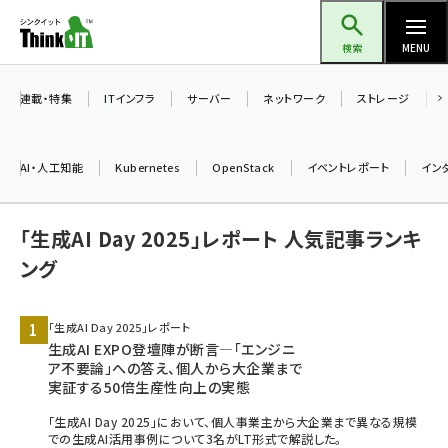
メ
Think IT（シンクイット）
イ
検索
MENU
ン
コ
連載・特集
ITインフラ
サーバー
ネットワーク
ストレージ
ン
テ
AI・人工知能
Kubernetes
OpenStack
イベントレポート
イン
ン
ツ
ai (2508)
「生成AI Day 2025」レポート 人気記事ランキ
に
加藤銘のチーム貢献～仲間と築いた勝利の絆～ (2329)
移
ング
動
iot女子会 (2295)
「生成AI Day 2025」レポート
北海道をのんびり旅する晴山佳須夫のヒント集！ (2050)
生成AI EXPO登壇陣が断言―「エンジニ
ア不要論」への答え、個人から大企業まで
drupal (1966)
実証する50倍生産性向上の実態
genai (1494)
「生成AI Day 2025」において、個人事業主から大企業まで異なる規模
での生成AI活用事例について3名がLT形式で解説した。
abc123 (1371)