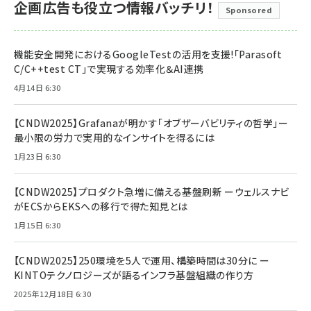
企画広告も役立つ情報バッチリ！
Sponsored
機能安全開発におけるGoogleTestの活用を支援!「Parasoft
C/C++test CT」で実現する効率化＆AI連携
4月14日 6:30
【CNDW2025】Grafanaが明かす「オブザーバビリティの哲学」ー
最小限の労力で実用的なインサイトを得るには
1月23日 6:30
【CNDW2025】プロダクト急増に備える基盤刷新 ーウェルスナビ
がECSからEKSへの移行で得た知見とは
1月15日 6:30
【CNDW2025】250環境を5人で運用、構築時間は30分に ー
KINTOテクノロジーズが語るインフラ基盤組織の作り方
2025年12月18日 6:30