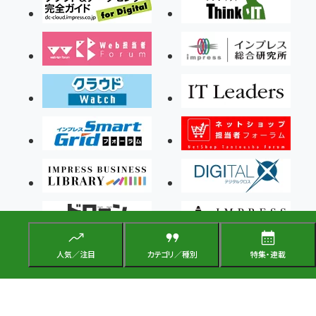
人気／注目
カテゴリ／種別
特集・連載
Copyright ©2026 Impress Corporation, An impress Group Company. All rights
reserved.