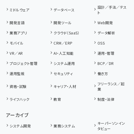
設計／手法／テス
ミドルウェア
データベース
ト
開発言語
開発ツール
Web開発
業務アプリ
クラウド（SaaS）
データ解析
モバイル
CRM／ERP
OSS
VR／AR
AI・人工知能
運用・管理
プロジェクト管理
システム運用
BCP／DR
運用監視
セキュリティ
働き方
フリーランス／起
資格・試験
キャリア・人材
業
ライフハック
教育
制度・法律
アーカイブ
キーパーソンイン
システム開発
業務システム
タビュー