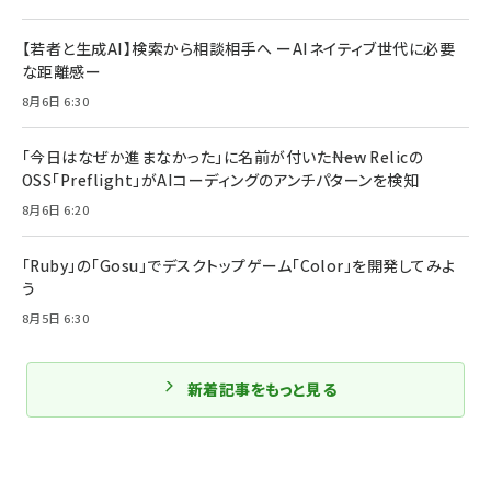
【若者と生成AI】検索から相談相手へ ーAIネイティブ世代に必要
な距離感ー
8月6日 6:30
「今日はなぜか進まなかった」に名前が付いた――New Relicの
OSS「Preflight」がAIコーディングのアンチパターンを検知
8月6日 6:20
「Ruby」の「Gosu」でデスクトップゲーム「Color」を開発してみよ
う
8月5日 6:30
新着記事をもっと見る