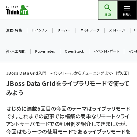
メ
Think IT（シンクイット）
イ
検索
MENU
ン
コ
連載・特集
ITインフラ
サーバー
ネットワーク
ストレージ
ン
テ
AI・人工知能
Kubernetes
OpenStack
イベントレポート
イン
ン
ツ
ai (2508)
に
JBoss Data Grid入門 -インストールからチューニングまで-
第
6
回
加藤銘のチーム貢献～仲間と築いた勝利の絆～ (2329)
移
JBoss Data Gridをライブラリモードで使って
動
みよう
iot女子会 (2295)
北海道をのんびり旅する晴山佳須夫のヒント集！ (2050)
はじめに連載6回目の今回のテーマはライブラリモード
drupal (1966)
です。これまでの記事では構築の簡単なリモートクライ
アントサーバモードでの利用例を紹介してきましたが、
genai (1494)
今回はもう一つの使用モードであるライブラリモードを
abc123 (1371)