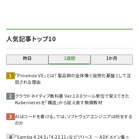
人気記事トップ10
昨日
1週間
1か月
「Proxmox VE」とは? 製品群の全体像と仮想化基盤として注
目される理由
クラウドネイティブ教科書 Ver.1.0.0――ツール単位で覚えてきた
Kubernetesを「構造」から捉え直す無償教材
AIはコードを書ける。では、ソフトウェアエンジニアは何をする
のか
「Samba 4.24.5」「4.23.11」などリリース ─ ADドメイン乗っ