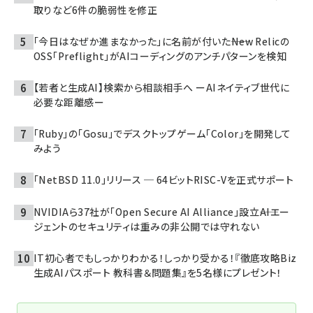
取りなど6件の脆弱性を修正
「今日はなぜか進まなかった」に名前が付いた――New Relicの
OSS「Preflight」がAIコーディングのアンチパターンを検知
【若者と生成AI】検索から相談相手へ ーAIネイティブ世代に
必要な距離感ー
「Ruby」の「Gosu」でデスクトップゲーム「Color」を開発して
みよう
「NetBSD 11.0」リリース ─ 64ビットRISC-Vを正式サポート
NVIDIAら37社が「Open Secure AI Alliance」設立――AIエー
ジェントのセキュリティは重みの非公開では守れない
IT初心者でもしっかりわかる！しっかり受かる！『徹底攻略Biz
生成AIパスポート 教科書＆問題集』を5名様にプレゼント！