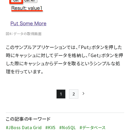
図4：データの取得画面
このサンプルアプリケーションでは、「Put」ボタンを押した
時にキャッシュに対してデータを格納し、「Get」ボタンを押
した際にキャッシュからデータを取るというシンプルな処
理を行っています。
1
2
Page
Page
次ページ
ペー
ジ
この記事のキーワード
送
#JBoss Data Grid
#KVS
#NoSQL
#データベース