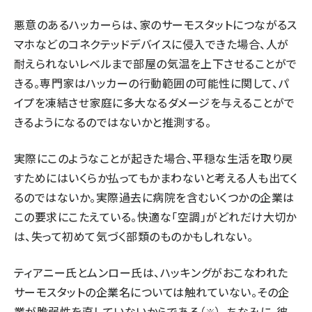
悪意のあるハッカーらは、家のサーモスタットにつながるス
マホなどのコネクテッドデバイスに侵入できた場合、人が
耐えられないレベルまで部屋の気温を上下させることがで
きる。専門家はハッカーの行動範囲の可能性に関して、パ
イプを凍結させ家庭に多大なるダメージを与えることがで
きるようになるのではないかと推測する。
実際にこのようなことが起きた場合、平穏な生活を取り戻
すためにはいくらか払ってもかまわないと考える人も出てく
るのではないか。実際過去に
病院を含むいくつかの企業
は
この要求にこたえている。快適な「空調」がどれだけ大切か
は、失って初めて気づく部類のものかもしれない。
ティアニー氏とムンロー氏は、ハッキングがおこなわれた
サーモスタットの企業名については触れていない。その企
業が脆弱性を直していないからである（
）。ちなみに、彼