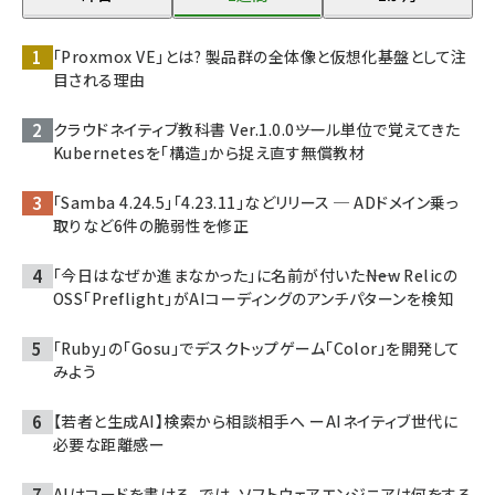
「Proxmox VE」とは? 製品群の全体像と仮想化基盤として注
目される理由
クラウドネイティブ教科書 Ver.1.0.0――ツール単位で覚えてきた
Kubernetesを「構造」から捉え直す無償教材
「Samba 4.24.5」「4.23.11」などリリース ─ ADドメイン乗っ
取りなど6件の脆弱性を修正
「今日はなぜか進まなかった」に名前が付いた――New Relicの
OSS「Preflight」がAIコーディングのアンチパターンを検知
「Ruby」の「Gosu」でデスクトップゲーム「Color」を開発して
みよう
【若者と生成AI】検索から相談相手へ ーAIネイティブ世代に
必要な距離感ー
AIはコードを書ける。では、ソフトウェアエンジニアは何をする