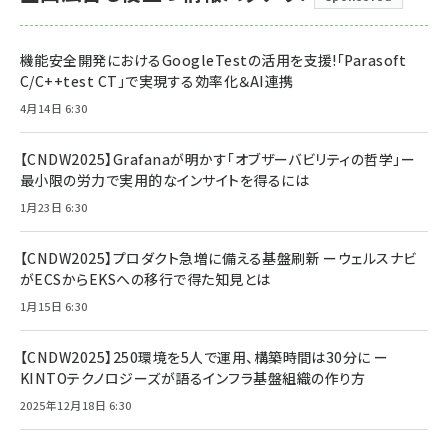
機能安全開発におけるGoogleTestの活用を支援!「Parasoft
C/C++test CT」で実現する効率化＆AI連携
4月14日 6:30
【CNDW2025】Grafanaが明かす「オブザーバビリティの哲学」ー
最小限の労力で実用的なインサイトを得るには
1月23日 6:30
【CNDW2025】プロダクト急増に備える基盤刷新 ーウェルスナビ
がECSからEKSへの移行で得た知見とは
1月15日 6:30
【CNDW2025】250環境を5人で運用、構築時間は30分に ー
KINTOテクノロジーズが語るインフラ基盤組織の作り方
2025年12月18日 6:30