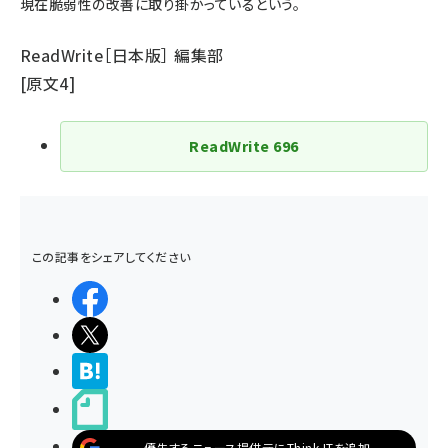
現在脆弱性の改善に取り掛かっているという。
ReadWrite［日本版］ 編集部
[
原文4
]
ReadWrite
696
この記事をシェアしてください
シェアする
ポストする
>ブクマする
noteで書く
優先するニュース提供元にThink ITを追加