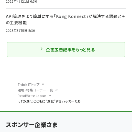
2025年4月21日 6:30
API管理をより簡単にする「Kong Konnect」が解決する課題とそ
の主要機能
2025年3月5日 5:30
企画広告記事をもっと見る
Think ITトップ
連載・特集コーナー一覧
パ
ReadWrite Japan
IoTの進化とともに“進化”するハッカーたち
ン
く
ず
スポンサー企業さま