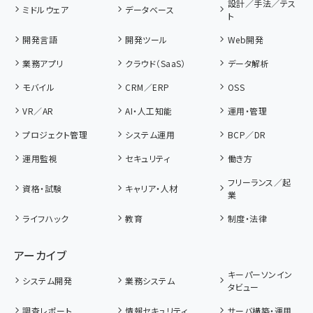
設計／手法／テス
ミドルウェア
データベース
ト
開発言語
開発ツール
Web開発
業務アプリ
クラウド（SaaS）
データ解析
モバイル
CRM／ERP
OSS
VR／AR
AI・人工知能
運用・管理
プロジェクト管理
システム運用
BCP／DR
運用監視
セキュリティ
働き方
フリーランス／起
資格・試験
キャリア・人材
業
ライフハック
教育
制度・法律
アーカイブ
キーパーソンイン
システム開発
業務システム
タビュー
調査レポート
情報セキュリティ
サーバ構築・運用