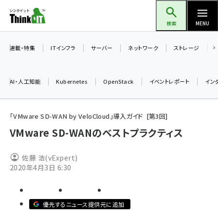
メ
Think IT（シンクイット）
イ
検索
MENU
ン
コ
連載・特集
ITインフラ
サーバー
ネットワーク
ストレージ
ン
テ
AI・人工知能
Kubernetes
OpenStack
イベントレポート
イン
ン
ツ
ai (2486)
に
「VMware SD-WAN by VeloCloud」導入ガイド
第
3
回
加藤銘のチーム貢献～仲間と築いた勝利の絆～ (2308)
移
VMware SD-WANのベストプラクティス
動
iot女子会 (2273)
佐藤 浩(vExpert)
北海道をのんびり旅する晴山佳須夫のヒント集！ (2025)
2020年4月3日 6:30
drupal (1947)
genai (1477)
優先するニュース提供元に追加
abc123 (1352)