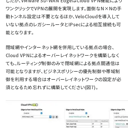
したが、VMware SD-WAN EdgeはCloud VPN機能により
ワンクリックでVPNの展開を実現します。面倒なN×Nの手
動トンネル設定は不要となるほか、VeloCloudを導入して
いない拠点のレガシールータとIPsecによる相互接続も可
能となります。
閉域網やインターネット網を併用している拠点の場合、
Cloud VPNによるオーバーレイネットワークを構築しなく
ても、ルーティング制御のみで閉域網による拠点間通信は
可能となりますが、ビジネスポリシーの優先制御や帯域制
御を利用する場合はオーバーレイネットワークの設定が必
須となるため忘れずに構築してください(図7)。