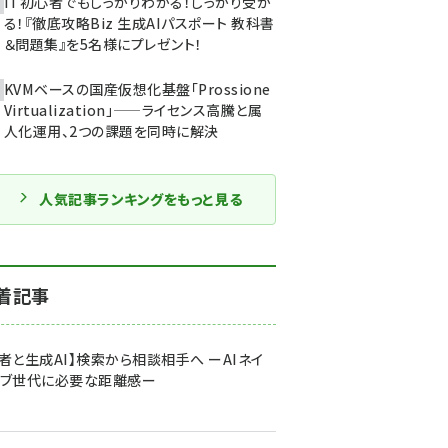
IT初心者でもしっかりわかる！しっかり受か
る！『徹底攻略Biz 生成AIパスポート 教科書
＆問題集』を5名様にプレゼント！
KVMベースの国産仮想化基盤「Prossione
Virtualization」——ライセンス高騰と属
人化運用、2つの課題を同時に解決
人気記事ランキングをもっと見る
着記事
者と生成AI】検索から相談相手へ ーAIネイ
ィブ世代に必要な距離感ー