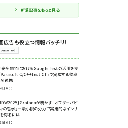
新着記事をもっと見る
画広告も役立つ情報バッチリ！
ponsored
安全開発におけるGoogleTestの活用を支
「Parasoft C/C++test CT」で実現する効率
AI連携
4日 6:30
NDW2025】Grafanaが明かす「オブザーバビ
ティの哲学」ー最小限の労力で実用的なインサ
トを得るには
3日 6:30