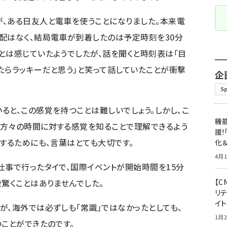
、ある日友人と電車を使うことになりました。本来電
配はなく、結局電車が到着したのは予定時刻を30分
とは感じていたようでしたが、話を聞くと時刻表は「目
たらラッキーだと思う」と笑って話していたことが衝撃
企
S
ると、この感覚を持つことは難しいでしょう。しかし、こ
機能
の方々の時間に対する感覚を知ることで理解できるよう
援!
解するためにも、言葉はとても大切です。
化＆
4月1
仕事で行ったタイで、国際イベントが開始時間を15分
段驚くことはありませんでした。
【C
リ
イ
が、海外では必ずしも「常識」ではなかったとしても、
1月2
つことができたのです。