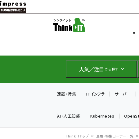
メ
イ
ソフト開発
Think IT
ン
企業IT
コ
製品導入
ン
Web担当者
EC担当者
テ
IoT・AI
ン
DCクラウド
人気／注目
から探す
研究・調査
ツ
エネルギー
に
ドローン
移
連載・特集
ITインフラ
サーバー
教育講座
動
AI・人工知能
Kubernetes
OpenS
Think ITトップ
連載・特集コーナー一覧