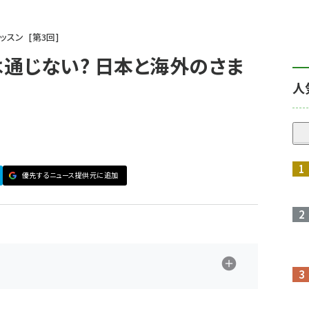
レッスン
第
3
回
通じない? 日本と海外のさま
人
優先するニュース提供元に追加