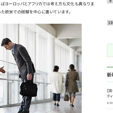
例えばヨーロッパとアフリカでは考え方も文化も異なりま
った欧米での経験を中心に書いています。
新
【若
テ
6:30