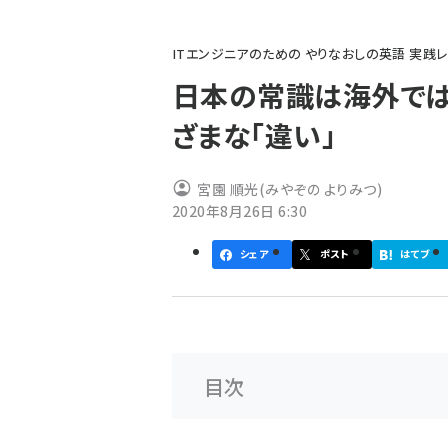
パ
ITエンジニアのための やりなおしの英語 実践
ン
日本の常識は海外では
く
ざまな「違い」
ず
宮園 順光(みやぞの よりみつ)
2020年8月26日 6:30
シェア
ポスト
はてブ
目次