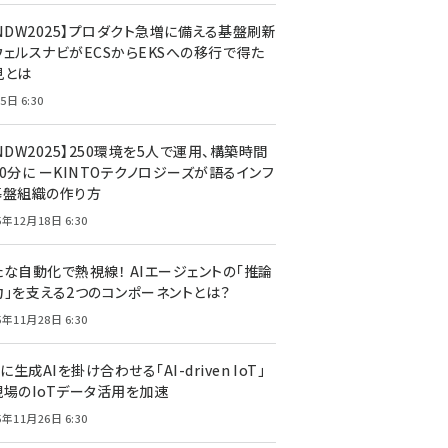
CNDW2025】プロダクト急増に備える基盤刷新
ウェルスナビがECSからEKSへの移行で得た
見とは
5日 6:30
NDW2025】250環境を5人で運用、構築時間
0分に ーKINTOテクノロジーズが語るインフ
基盤組織の作り方
5年12月18日 6:30
たな自動化で熱視線！ AIエージェントの「推論
力」を支える2つのコンポーネントとは？
5年11月28日 6:30
Tに生成AIを掛け合わせる「AI-driven IoT」
現場のIoTデータ活用を加速
5年11月26日 6:30