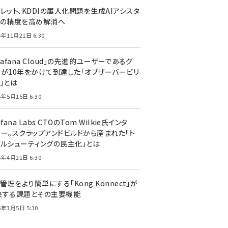
レット、KDDIの属人化問題を生成AIアシスタ
トの精度を高め解消へ
5年11月21日 6:30
rafana Cloud」の先進的ユーザーであるグ
ーが10年をかけて到達した「オブザーバービリ
」とは
5年5月15日 6:30
afana Labs CTOのTom Wilkie氏インタ
ュー。スクラップアンドビルドから産まれた「ト
ブルシューティングの民主化」とは
5年4月21日 6:30
I管理をより簡単にする「Kong Konnect」が
決する課題とその主要機能
5年3月5日 5:30