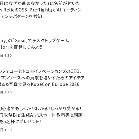
今日はなぜか進まなかった」に名前が付いた
New RelicのOSS「Preflight」がAIコーディン
のアンチパターンを検知
uby」の「Gosu」でデスクトップゲーム
olor」を開発してみよう
日 6:30
のフェローとドコモイノベーションズのCEO、
ープンソースへの貢献を増やすためのアイデア
る＆写真で見るKubeCon Europe 2026
日 5:59
T初心者でもしっかりわかる！しっかり受かる！
底攻略Biz 生成AIパスポート 教科書＆問題
』を5名様にプレゼント！
日 10:00