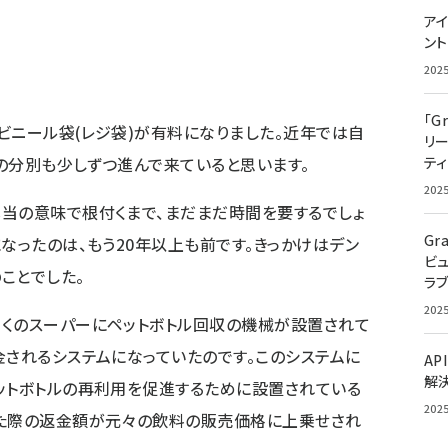
アイ
ン
202
「G
ビニール袋(レジ袋)が有料になりました。近年では自
リ
の分別も少しずつ進んで来ていると思います。
ティ
202
当の意味で根付くまで、まだまだ時間を要するでしょ
Gr
なったのは、もう20年以上も前です。きっかけはデン
ビ
ことでした。
ラ
202
多くのスーパーにペットボトル回収の機械が設置されて
金されるシステムになっていたのです。このシステムに
AP
解
ットボトルの再利用を促進するために設置されている
202
した際の返金額が元々の飲料の販売価格に上乗せされ