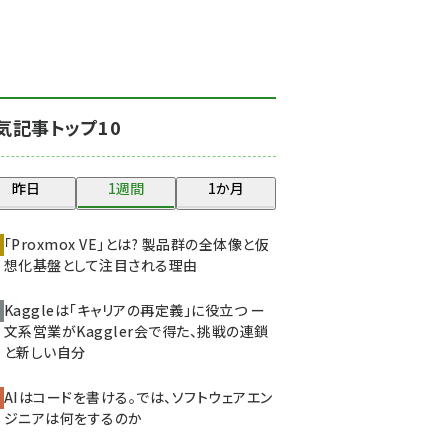
北海道をのんびり旅する
晴山佳須夫のヒント集！
(2008)
drupal (1929)
気記事トップ10
genai (1468)
abc123 (1341)
昨日
1週間
1か月
ai crunch (1340)
「Proxmox VE」とは? 製品群の全体像と仮
想化基盤として注目される理由
Kaggleは「キャリアの再定義」に役立つ ー
文系営業がKaggler会で得た、挑戦の連鎖
と新しい自分
AIはコードを書ける。では、ソフトウェアエン
ジニアは何をするのか