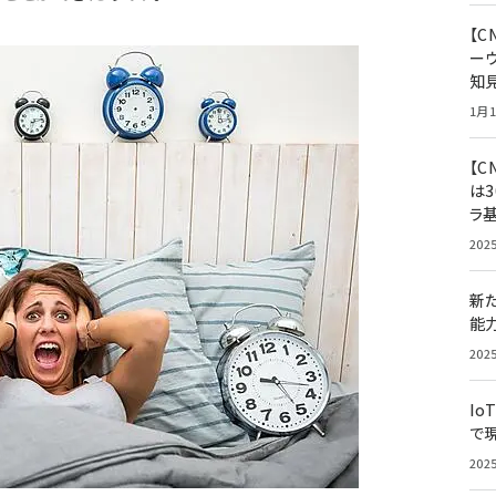
【
ー
知
1月1
【C
は3
ラ
202
新
能
202
Io
で
202