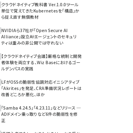
クラウドネイティブ教科書 Ver.1.0.0――ツール
単位で覚えてきたKubernetesを「構造」か
ら捉え直す無償教材
NVIDIAら37社が「Open Secure AI
Alliance」設立――AIエージェントのセキュリ
ティは重みの非公開では守れない
【クラウドネイティブ会議】厳格な統制と開発
者体験を両立する、Wiz Baseにおけるゴー
ルデンパスの実践
LFがOSSの脆弱性協調対応イニシアティブ
「Akrites」を発足、CRA準備状況レポートは
改善どころか悪化、ほか
「Samba 4.24.5」「4.23.11」などリリース ─
ADドメイン乗っ取りなど6件の脆弱性を修
正