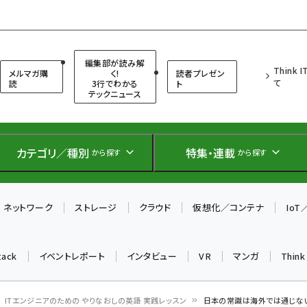
（シンクイット）
編集部が読み解
Think 
メルマガ購
く!
読者プレゼン
て
読
3行でわかる
ト
テックニュース
カテゴリ／種別
特集・連載
から探す
から探す
ネットワーク
ストレージ
クラウド
仮想化／コンテナ
Io
tack
イベントレポート
インタビュー
VR
マンガ
Thin
ITエンジニアのための やりなおしの英語 実践レッスン
日本の常識は海外では通じない