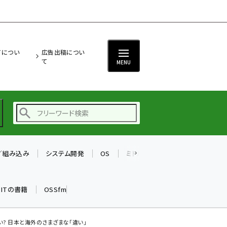
ITについ
広告出稿につい
て
MENU
T／組み込み
システム開発
OS
ミドルウェア
データベース
ai (2475)
加藤銘のチーム貢献～
k ITの書籍
OSSfm
仲間と築いた勝利の絆～
(2297)
iot女子会 (2248)
? 日本と海外のさまざまな「違い」