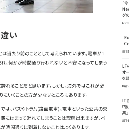
「
――
グ
6:20
の違い
「R
「C
8月5
は当たり前のこととして考えられています。電車が1
流れ、何かが時間通り行われないと不安になってしまう
LF
オ
を語
誇れることだと思います。しかし、海外ではこれが必
8月5
りにいくことの方が少ないところもあります。
I
『徹
では、バスやトラム(路面電車)、電車といった公共の交
集
滞にはまって遅れてしまうことは理解出来ますが、ベ
8月4
が時間通りに到着しないことはよくあります。